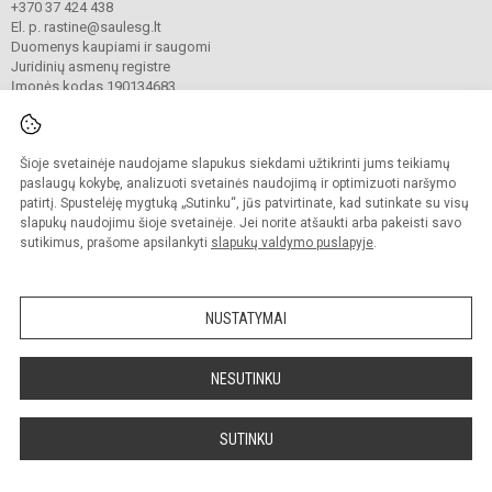
+370 37 424 438
El. p. rastine@saulesg.lt
Duomenys kaupiami ir saugomi
Juridinių asmenų registre
Įmonės kodas 190134683
Šioje svetainėje naudojame slapukus siekdami užtikrinti jums teikiamų
© 2023 Kauno „Saulės“ gimnazija. Visos teisės saugomos.
Kopijuoti turinį be raštiško gimnazijos sutikimo griežtai draudžiama.
paslaugų kokybę, analizuoti svetainės naudojimą ir optimizuoti naršymo
patirtį. Spustelėję mygtuką „Sutinku“, jūs patvirtinate, kad sutinkate su visų
Prieinamumo paraiška
Slapukų valdymas
slapukų naudojimu šioje svetainėje. Jei norite atšaukti arba pakeisti savo
sutikimus, prašome apsilankyti
slapukų valdymo puslapyje
.
Sumanus būdas atnaujinti
mokyklos interneto
svetainę
NUSTATYMAI
NESUTINKU
SUTINKU