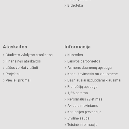
Biblioteka
Ataskaitos
Informacija
Biudžeto vykdymo ataskaitos
Nuorodos
Finansinės ataskaitos
Laisvos darbo vietos
Lėšos veiklai viešinti
Asmens duomenų apsauga
Projektai
Konsultavimasis su visuomene
Viešieji pirkimai
Dažniausiai užduodami klausimai
Pranešėjų apsauga
1,2% parama
Neformalus švietimas
Aktualu mokiniams
Korupcijos prevencija
Civilinė sauga
Teisinė informacija