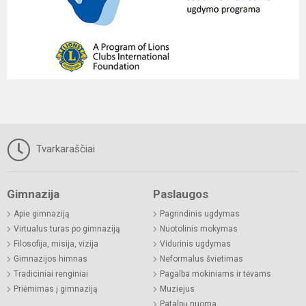
Tvarkaraščiai
Gimnazija
Paslaugos
Apie gimnaziją
Pagrindinis ugdymas
Virtualus turas po gimnaziją
Nuotolinis mokymas
Filosofija, misija, vizija
Vidurinis ugdymas
Gimnazijos himnas
Neformalus švietimas
Tradiciniai renginiai
Pagalba mokiniams ir tėvams
Priėmimas į gimnaziją
Muziejus
Patalpų nuoma