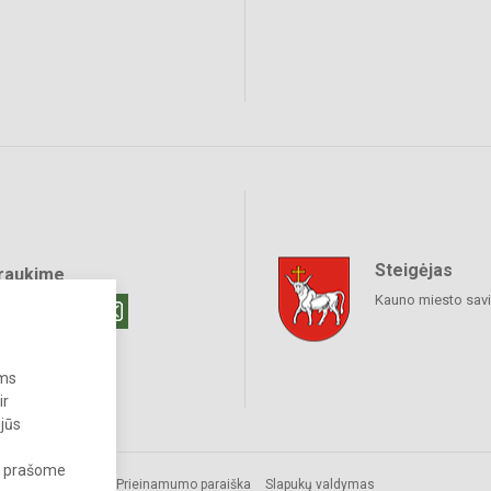
Steigėjas
raukime
Kauno miesto sav
ums
ir
 jūs
s, prašome
Prieinamumo paraiška
Slapukų valdymas