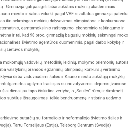
tų. Gimnazija gali pasigirti labai aukštais mokinių akademiniais
Kauno miesto ir šalies vidurkį: pagal VBE rezultatus gimnazija patenk
imas itin sėkmingas mokinių dalyvavimas olimpiadose ir konkursuose
 matematinio, gamtamokslinio raštingumo, ekonominio raštingumo ir
ymėtina ir tai, kad 98 proc. gimnaziją baigusių mokinių sėkmingai moko
acionalinės švietimo agentūros duomenimis, pagal darbo kokybę ir
usių Lietuvos mokyklų.
a mokomųjų vadovėlių, metodinių leidinių, mokymo priemonių autoria
rba valstybinių brandos egzaminų, olimpiadų, konkursų vertinimo
 aktyviai dirba vadovaudami šalies ir Kauno miesto aukštųjų mokyklų
rinti ilgametes ugdymo tradicijas su inovatyviomis idėjomis įvairiose
 šiai dienai jau tapo išskirtine vertybe, o „Saulės“ rūmų ir šimtmetį
ios subtilus išsaugojimas, telkia bendruomenę ir stiprina ugdymo
arbiavimo sutarčių su formaliojo ir neformaliojo švietimo šalies ir
gija), Tartu Forselijaus (Estija), Teleborg Centrum (Švedija)