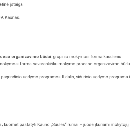
tinė įstaiga.
09, Kaunas.
ceso organizavimo būdai
: grupinio mokymosi forma kasdieniu
 mokymosi forma savarankišku mokymo proceso organizavimo būdu
 pagrindinio ugdymo programos II dalis, vidurinio ugdymo programa i
., kuomet pastatyti Kauno „Saulės“ rūmai – juose įkuriami mokytojų