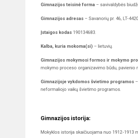
Gimnazijos teisinė forma
– savivaldybės biudže
Gimnazijos adresas
– Savanorių pr. 46, LT-442
Įstaigos kodas
190134683.
Kalba, kuria mokoma(si)
– lietuvių.
Gimnazijos mokymosi formos ir mokymo pro
mokymo proceso organizavimo būdu, pavienio
Gimnazijoje vykdomos švietimo programos
–
neformaliojo vaikų švietimo programos.
Gimnazijos istorija:
Mokyklos istorija skaičiuojama nuo 1912-1913 m