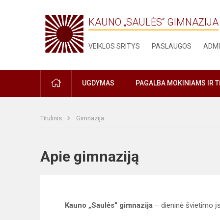
KAUNO „SAULĖS“ GIMNAZIJA
VEIKLOS SRITYS
PASLAUGOS
ADMI
PRADŽIA
UGDYMAS
PAGALBA MOKINIAMS IR 
Titulinis
Gimnazija
Apie gimnaziją
Kauno „Saulės“ gimnazija
– dieninė švietimo įs