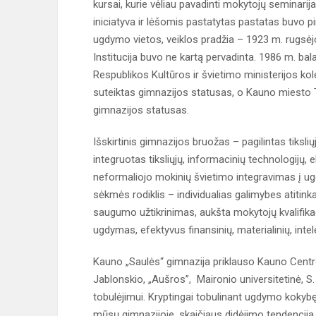
kursai, kurie vėliau pavadinti mokytojų seminarija
iniciatyva ir lėšomis pastatytas pastatas buvo pi
ugdymo vietos, veiklos pradžia – 1923 m. rugsėjo
Institucija buvo ne kartą pervadinta. 1986 m. ba
Respublikos Kultūros ir švietimo ministerijos ko
suteiktas gimnazijos statusas, o Kauno miesto 
gimnazijos statusas.
Išskirtinis gimnazijos bruožas – pagilintas tiksl
integruotas tiksliųjų, informacinių technologijų
neformaliojo mokinių švietimo integravimas į ug
sėkmės rodiklis – individualias galimybes atiti
saugumo užtikrinimas, aukšta mokytojų kvalifikac
ugdymas, efektyvus finansinių, materialinių, intel
Kauno „Saulės“ gimnazija priklauso Kauno Centro
Jablonskio, „Aušros”, Maironio universitetinė, S
tobulėjimui. Kryptingai tobulinant ugdymo kokyb
mūsų gimnazijoje, skaičiaus didėjimo tendencija