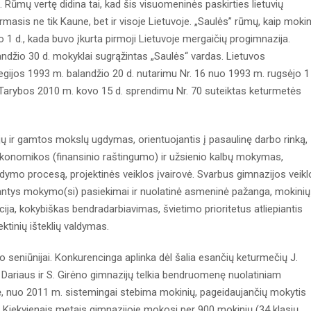
. Rūmų vertę didina tai, kad šis visuomeninės paskirties lietuvių
rmasis ne tik Kaune, bet ir visoje Lietuvoje. „Saulės” rūmų, kaip mokin
 1 d., kada buvo įkurta pirmoji Lietuvoje mergaičių progimnazija.
landžio 30 d. mokyklai sugrąžintas „Saulės“ vardas. Lietuvos
legijos 1993 m. balandžio 20 d. nutarimu Nr. 16 nuo 1993 m. rugsėjo 1
Tarybos 2010 m. kovo 15 d. sprendimu Nr. 70 suteiktas keturmetės
iųjų ir gamtos mokslų ugdymas, orientuojantis į pasaulinę darbo rinką,
, ekonomikos (finansinio raštingumo) ir užsienio kalbų mokymas,
dymo procesą, projektinės veiklos įvairovė. Svarbus gimnazijos veikl
nkantys mokymo(si) pasiekimai ir nuolatinė asmeninė pažanga, mokinių
ija, kokybiškas bendradarbiavimas, švietimo prioritetus atliepiantis
ektinių išteklių valdymas.
 seniūnijai. Konkurencinga aplinka dėl šalia esančių keturmečių J.
. Dariaus ir S. Girėno gimnazijų telkia bendruomenę nuolatiniam
ę, nuo 2011 m. sistemingai stebima mokinių, pageidaujančių mokytis
. Kiekvienais metais gimnazijoje mokosi per 900 mokinių (34 klasių