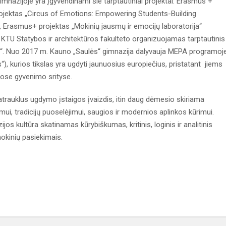
mnazijoje yra įgyvendinami šie tarptautiniai projektai: Erasmus +
ojektas „Circus of Emotions: Empowering Students-Building
 Erasmus+ projektas „Mokinių jausmų ir emocijų laboratorija“
TU Statybos ir architektūros fakulteto organizuojamas tarptautinis
nia“. Nuo 2017 m. Kauno „Saulės“ gimnazija dalyvauja MEPA programoj
kurios tikslas yra ugdyti jaunuosius europiečius, pristatant jiems
gose gyvenimo srityse.
atrauklus ugdymo įstaigos įvaizdis, itin daug dėmesio skiriama
mui, tradicijų puoselėjimui, saugios ir modernios aplinkos kūrimui.
os kultūra skatinamas kūrybiškumas, kritinis, loginis ir analitinis
okinių pasiekimais.