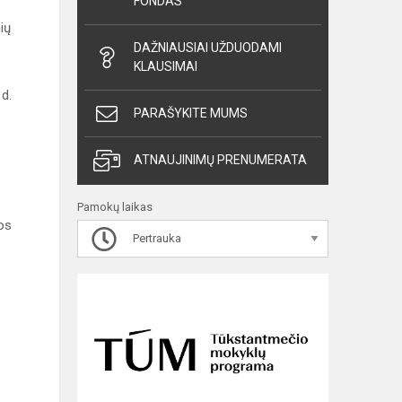
FONDAS
ių
DAŽNIAUSIAI UŽDUODAMI
KLAUSIMAI
 d.
PARAŠYKITE MUMS
ATNAUJINIMŲ PRENUMERATA
Pamokų laikas
os
Pertrauka