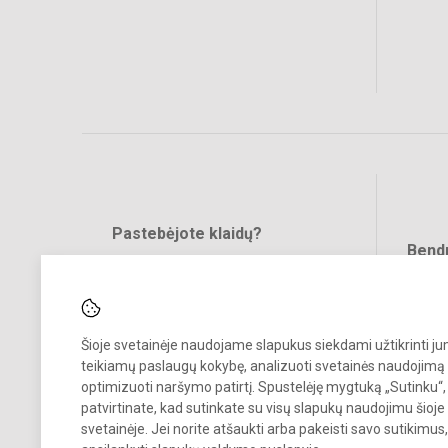
Pastebėjote klaidų?
Bend
Turite pasiūlymų?
RAŠYKITE
Šioje svetainėje naudojame slapukus siekdami užtikrinti j
teikiamų paslaugų kokybę, analizuoti svetainės naudojimą 
optimizuoti naršymo patirtį. Spustelėję mygtuką „Sutinku“,
patvirtinate, kad sutinkate su visų slapukų naudojimu šioje
svetainėje. Jei norite atšaukti arba pakeisti savo sutikimu
© 2023 Kauno „Saulės“ gimnazija. Visos teisės saugomos.