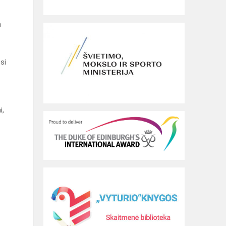
a
si
i,