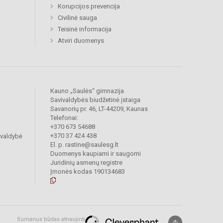
Korupcijos prevencija
Civilinė sauga
Teisinė informacija
Atviri duomenys
Kauno „Saulės“ gimnazija
Savivaldybės biudžetinė įstaiga
Savanorių pr. 46, LT-44209, Kaunas
Telefonai:
+370 673 54688
+370 37 424 438
ivaldybė
El. p. rastine@saulesg.lt
Duomenys kaupiami ir saugomi
Juridinių asmenų registre
Įmonės kodas 190134683
Sumanus būdas atnaujinti