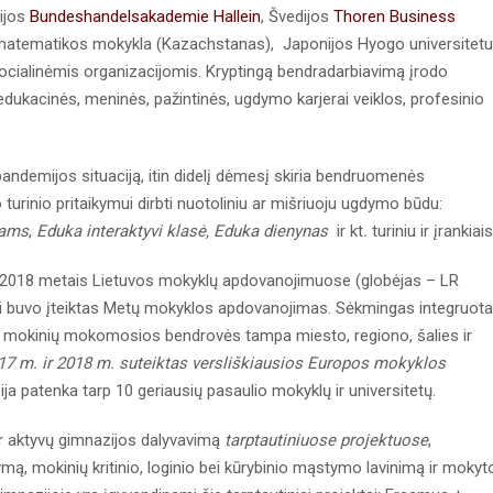
rijos
Bundeshandelsakademie Hallein
, Švedijos
Thoren Business
 ir matematikos mokykla (Kazachstanas), Japonijos Hyogo universitetu
ocialinėmis organizacijomis. Kryptingą bendradarbiavimą įrodo
dukacinės, meninės, pažintinės, ugdymo karjerai veiklos, profesinio
ndemijos situaciją, itin didelį dėmesį skiria bendruomenės
turinio pritaikymui dirbti nuotoliniu ar mišriuoju ugdymo būdu:
eams
,
Eduka interaktyvi klasė, Eduka dienynas
ir kt
.
turiniu ir įrankiais
2018 metais Lietuvos mokyklų apdovanojimuose (globėjas – LR
jai buvo įteiktas Metų mokyklos apdovanojimas. Sėkmingas integruot
 mokinių mokomosios bendrovės tampa miesto, regiono, šalies ir
17 m. ir 2018 m. suteiktas versliškiausios Europos mokyklos
ja patenka tarp 10 geriausių pasaulio mokyklų ir universitetų.
a ir aktyvų gimnazijos dalyvavimą
tarptautiniuose projektuose
,
mą, mokinių kritinio, loginio bei kūrybinio mąstymo lavinimą ir mokyt