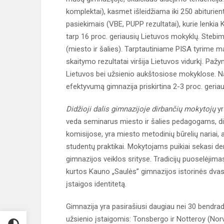
komplektai), kasmet išleidžiama iki 250 abiturien
pasiekimais (VBE, PUPP rezultatai), kurie lenkia 
tarp 16 proc. geriausių Lietuvos mokyklų. Steb
(miesto ir šalies). Tarptautiniame PISA tyrime
skaitymo rezultatai viršija Lietuvos vidurkį. Paž
Lietuvos bei užsienio aukštosiose mokyklose. N
efektyvumą gimnazija priskirtina 2-3 proc. geria
Didžioji dalis gimnazijoje dirbančių mokytojų
yr
veda seminarus miesto ir šalies pedagogams, di
komisijose, yra miesto metodinių būrelių nariai,
studentų praktikai. Mokytojams puikiai sekasi de
gimnazijos veiklos srityse. Tradicijų puoselėjimas
kurtos Kauno „Saulės” gimnazijos istorinės dvas
įstaigos identitetą.
Gimnazija yra pasirašiusi daugiau nei 30 bendrad
užsienio įstaigomis: Tonsbergo ir Notteroy (Norve