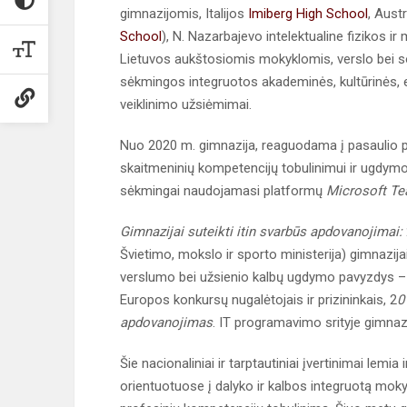
gimnazijomis, Italijos
Imiberg High School
, Aust
School
), N. Nazarbajevo intelektualine fizikos
Lietuvos aukštosiomis mokyklomis, verslo bei s
sėkmingos integruotos akademinės, kultūrinės, e
veiklinimo užsiėmimai.
Nuo 2020 m. gimnazija, reaguodama į pasaulio pa
skaitmeninių kompetencijų tobulinimui ir ugdymo 
sėkmingai naudojamasi platformų
Microsoft T
Gimnazijai suteikti itin svarbūs apdovanojimai:
Švietimo, mokslo ir sporto ministerija) gimnazi
verslumo bei užsienio kalbų ugdymo pavyzdys –
Europos konkursų nugalėtojais ir prizininkais, 2
0
apdovanojimas
. IT programavimo srityje gimnazi
Šie nacionaliniai ir tarptautiniai įvertinimai lemi
orientuotuose į dalyko ir kalbos integruotą moky