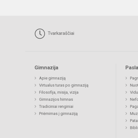
Tvarkaraščiai
Gimnazija
Pasl
Apie gimnaziją
Pagr
Virtualus turas po gimnaziją
Nuo
Filosofija, misija, vizija
Vidu
Gimnazijos himnas
Nefo
Tradiciniai renginiai
Paga
Priėmimas į gimnaziją
Muzi
Pat
Bibl