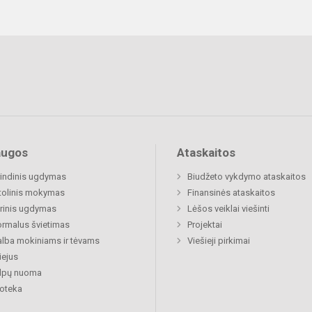
augos
Ataskaitos
indinis ugdymas
Biudžeto vykdymo ataskaitos
tolinis mokymas
Finansinės ataskaitos
rinis ugdymas
Lėšos veiklai viešinti
rmalus švietimas
Projektai
lba mokiniams ir tėvams
Viešieji pirkimai
ejus
alpų nuoma
ioteka