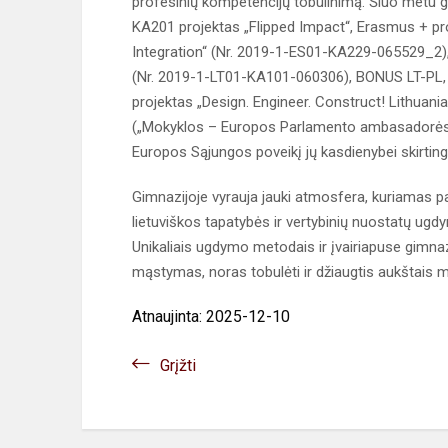
profesinių kompetencijų tobulinimą. Šiuo metu gi
KA201 projektas „Flipped Impact“, Erasmus + pr
Integration“ (Nr. 2019-1-ES01-KA229-065529_2),
(Nr. 2019-1-LT01-KA101-060306), BONUS LT-PL, K
projektas „Design. Engineer. Construct! Lithua
(„Mokyklos – Europos Parlamento ambasadorės“), 
Europos Sąjungos poveikį jų kasdienybei skirtin
Gimnazijoje vyrauja jauki atmosfera, kuriamas p
lietuviškos tapatybės ir vertybinių nuostatų ugdy
Unikaliais ugdymo metodais ir įvairiapuse gimnazij
mąstymas, noras tobulėti ir džiaugtis aukštais m
Atnaujinta: 2025-12-10
Grįžti