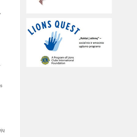
,
.
as
ojų