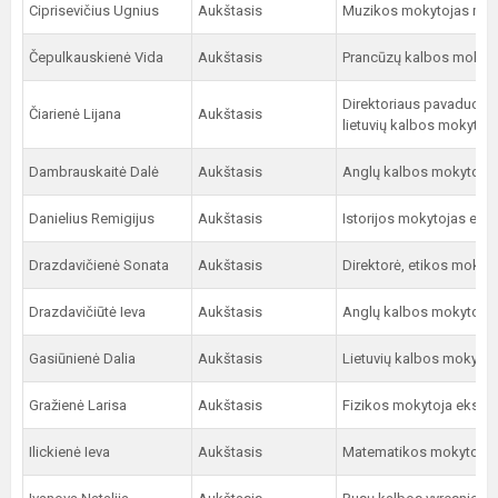
Ciprisevičius Ugnius
Aukštasis
Muzikos mokytojas met
Čepulkauskienė Vida
Aukštasis
Prancūzų kalbos mokyto
Direktoriaus pavaduoto
Čiarienė Lijana
Aukštasis
lietuvių kalbos mokytoj
Dambrauskaitė Dalė
Aukštasis
Anglų kalbos mokytoja 
Danielius Remigijus
Aukštasis
Istorijos mokytojas eks
Drazdavičienė Sonata
Aukštasis
Direktorė, etikos mokyt
Drazdavičiūtė Ieva
Aukštasis
Anglų kalbos mokytoja
Gasiūnienė Dalia
Aukštasis
Lietuvių kalbos mokytoj
Gražienė Larisa
Aukštasis
Fizikos mokytoja ekspe
Ilickienė Ieva
Aukštasis
Matematikos mokytoja