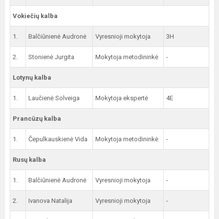
Vokiečių kalba
1.
Balčiūnienė Audronė
Vyresnioji mokytoja
3H
2.
Stonienė Jurgita
Mokytoja metodininkė
-
Lotynų kalba
1.
Laučienė Solveiga
Mokytoja ekspertė
4E
Prancūzų kalba
1.
Čepulkauskienė Vida
Mokytoja metodininkė
-
Rusų kalba
1.
Balčiūnienė Audronė
Vyresnioji mokytoja
-
2.
Ivanova Natalija
Vyresnioji mokytoja
-