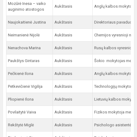
Mozūrė Inesa – vaiko
Aukštasis
Anglų kalbos mokytoja
auginimo atostogos
Naujokaitienė Justina
Aukštasis
Direktoriaus pavaduoto
Neimanienė Nijolė
Aukštasis
Chemijos vyresnioji mok
Nenachova Marina
Aukštasis
Rusų kalbos vyresnioji 
Paukštys Gintaras
Aukštasis
Šokio mokytojas metod
Pečkienė Ilona
Aukštasis
Anglų kalbos mokytoja 
Petkevičienė Vigilija
Aukštasis
Technologijų mokytoja 
Pliopienė Ilona
Aukštasis
Lietuvių kalbos mokytoj
Povilaitytė Vaiva
Aukštasis
Fizikos mokytoja metod
Rekštytė Miglė
Aukštasis
Psichologo asistentė