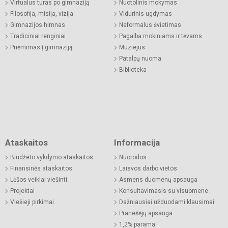
Virtualus turas po gimnaziją
Nuotolinis mokymas
Filosofija, misija, vizija
Vidurinis ugdymas
Gimnazijos himnas
Neformalus švietimas
Tradiciniai renginiai
Pagalba mokiniams ir tėvams
Priėmimas į gimnaziją
Muziejus
Patalpų nuoma
Biblioteka
Ataskaitos
Informacija
Biudžeto vykdymo ataskaitos
Nuorodos
Finansinės ataskaitos
Laisvos darbo vietos
Lėšos veiklai viešinti
Asmens duomenų apsauga
Projektai
Konsultavimasis su visuomene
Viešieji pirkimai
Dažniausiai užduodami klausimai
Pranešėjų apsauga
1,2% parama