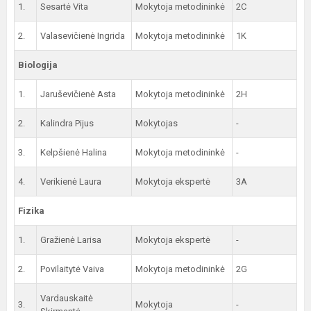
1.
Sesartė Vita
Mokytoja metodininkė
2C
2.
Valasevičienė Ingrida
Mokytoja metodininkė
1K
Biologija
1.
Jaruševičienė Asta
Mokytoja metodininkė
2H
2.
Kalindra Pijus
Mokytojas
-
3.
Kelpšienė Halina
Mokytoja metodininkė
-
4.
Verikienė Laura
Mokytoja ekspertė
3A
Fizika
1.
Gražienė Larisa
Mokytoja ekspertė
-
2.
Povilaitytė Vaiva
Mokytoja metodininkė
2G
Vardauskaitė
3.
Mokytoja
-