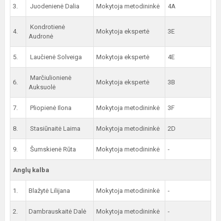
3.
Juodenienė Dalia
Mokytoja metodininkė
4A
Kondrotienė
4.
Mokytoja ekspertė
3E
Audronė
5.
Laučienė Solveiga
Mokytoja ekspertė
4E
Marčiulionienė
6.
Mokytoja ekspertė
3B
Auksuolė
7.
Pliopienė Ilona
Mokytoja metodininkė
3F
8.
Stasiūnaitė Laima
Mokytoja metodininkė
2D
9.
Šumskienė Rūta
Mokytoja metodininkė
-
Anglų kalba
1.
Blažytė Lilijana
Mokytoja metodininkė
-
2.
Dambrauskaitė Dalė
Mokytoja metodininkė
-