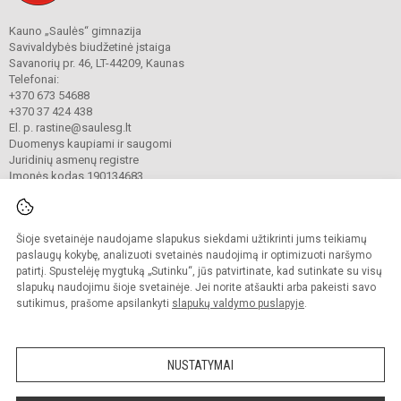
Kauno „Saulės“ gimnazija
Savivaldybės biudžetinė įstaiga
Savanorių pr. 46, LT-44209, Kaunas
Telefonai:
+370 673 54688
+370 37 424 438
El. p. rastine@saulesg.lt
Duomenys kaupiami ir saugomi
Juridinių asmenų registre
Įmonės kodas 190134683
Šioje svetainėje naudojame slapukus siekdami užtikrinti jums teikiamų
© 2023 Kauno „Saulės“ gimnazija. Visos teisės saugomos.
Kopijuoti turinį be raštiško gimnazijos sutikimo griežtai draudžiama.
paslaugų kokybę, analizuoti svetainės naudojimą ir optimizuoti naršymo
patirtį. Spustelėję mygtuką „Sutinku“, jūs patvirtinate, kad sutinkate su visų
Prieinamumo paraiška
Slapukų valdymas
slapukų naudojimu šioje svetainėje. Jei norite atšaukti arba pakeisti savo
sutikimus, prašome apsilankyti
slapukų valdymo puslapyje
.
Sumanus būdas atnaujinti
mokyklos interneto
svetainę
NUSTATYMAI