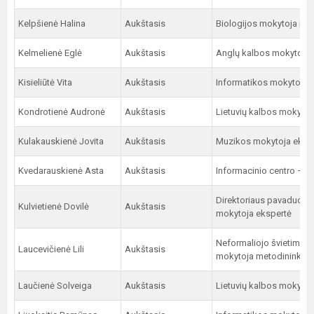
Kelpšienė Halina
Aukštasis
Biologijos mokytoja me
Kelmelienė Eglė
Aukštasis
Anglų kalbos mokytoja 
Kisieliūtė Vita
Aukštasis
Informatikos mokytoja 
Kondrotienė Audronė
Aukštasis
Lietuvių kalbos mokytoj
Kulakauskienė Jovita
Aukštasis
Muzikos mokytoja eksp
Kvedarauskienė Asta
Aukštasis
Informacinio centro – bi
Direktoriaus pavaduotoj
Kulvietienė Dovilė
Aukštasis
mokytoja ekspertė
Neformaliojo švietimo (
Laucevičienė Lili
Aukštasis
mokytoja metodininkė
Laučienė Solveiga
Aukštasis
Lietuvių kalbos mokytoj