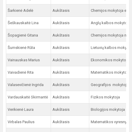
Šarkienė Adelė
Aukštasis
Chemijos mokytoja eksp
Šeškauskaitė Lina
Aukštasis
Anglų kalbos mokytoja 
Šopagienė Gitana
Aukštasis
Chemijos mokytoja met
Šumskienė Rūta
Aukštasis
Lietuvių kalbos mokytoj
Vainauskas Marius
Aukštasis
Ekonomikos mokytojas
Vaivadienė Rita
Aukštasis
Matematikos mokytoja 
Valasevičienė Ingrida
Aukštasis
Geografijos mokytoja m
Vardauskaitė Skirmantė
Aukštasis
Fizikos mokytoja
Verikienė Laura
Aukštasis
Biologijos mokytoja eks
Virbalas Paulius
Aukštasis
Matematikos vyresnysis