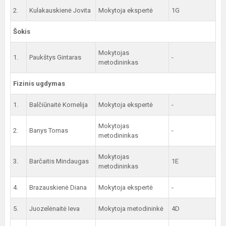
2.
Kulakauskienė Jovita
Mokytoja ekspertė
1G
Šokis
Mokytojas
1.
Paukštys Gintaras
-
metodininkas
Fizinis ugdymas
1.
Balčiūnaitė Kornelija
Mokytoja ekspertė
-
Mokytojas
2.
Banys Tomas
-
metodininkas
Mokytojas
3.
Barčaitis Mindaugas
1E
metodininkas
4.
Brazauskienė Diana
Mokytoja ekspertė
-
5.
Juozelėnaitė Ieva
Mokytoja metodininkė
4D