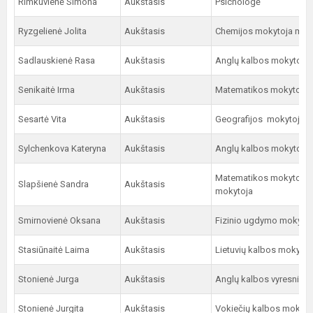
Rimkuvienė Simona
Aukštasis
Psichologė
Ryzgelienė Jolita
Aukštasis
Chemijos mokytoja met
Sadlauskienė Rasa
Aukštasis
Anglų kalbos mokytoja 
Senikaitė Irma
Aukštasis
Matematikos mokytoja 
Sesartė Vita
Aukštasis
Geografijos mokytoja m
Sylchenkova Kateryna
Aukštasis
Anglų kalbos mokytoja
Matematikos mokytoja m
Slapšienė Sandra
Aukštasis
mokytoja
Smirnovienė Oksana
Aukštasis
Fizinio ugdymo mokytoj
Stasiūnaitė Laima
Aukštasis
Lietuvių kalbos mokytoj
Stonienė Jurga
Aukštasis
Anglų kalbos vyresnioji
Stonienė Jurgita
Aukštasis
Vokiečių kalbos mokyto