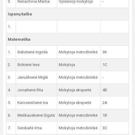
3.
Nenachova Marina
Vyresnioji mokytoja
-
Ispanų kalba
1.
Matematika
1.
Bakutienė Ingrida
Mokytoja metodininkė
3K
2.
Ilickienė Ieva
Mokytoja
1C
3.
Januškienė Miglė
Mokytoja metodininkė
-
4.
Jonaitienė Rita
Mokytoja ekspertė
4B
5.
Karosevičienė Ina
Mokytoja ekspertė
2A
6.
Meškauskienė Sigutė
Mokytoja metodininkė
1B
7.
Senikaitė Irma
Mokytoja metodininkė
3C