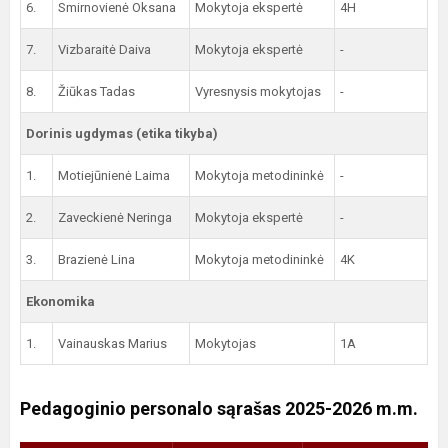
6.
Smirnovienė Oksana
Mokytoja ekspertė
4H
7.
Vizbaraitė Daiva
Mokytoja ekspertė
-
8.
Žiūkas Tadas
Vyresnysis mokytojas
-
Dorinis ugdymas (etika tikyba)
1.
Motiejūnienė Laima
Mokytoja metodininkė
-
2.
Zaveckienė Neringa
Mokytoja ekspertė
-
3.
Brazienė Lina
Mokytoja metodininkė
4K
Ekonomika
1.
Vainauskas Marius
Mokytojas
1A
Pedagoginio personalo sąrašas 2025-2026 m.m.