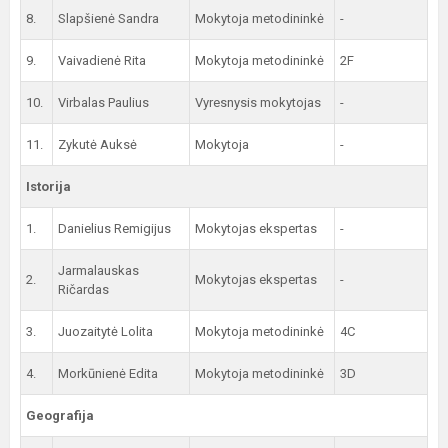
8.
Slapšienė Sandra
Mokytoja metodininkė
-
9.
Vaivadienė Rita
Mokytoja metodininkė
2F
10.
Virbalas Paulius
Vyresnysis mokytojas
-
11.
Zykutė Auksė
Mokytoja
-
Istorija
1.
Danielius Remigijus
Mokytojas ekspertas
-
Jarmalauskas
2.
Mokytojas ekspertas
-
Ričardas
3.
Juozaitytė Lolita
Mokytoja metodininkė
4C
4.
Morkūnienė Edita
Mokytoja metodininkė
3D
Geografija