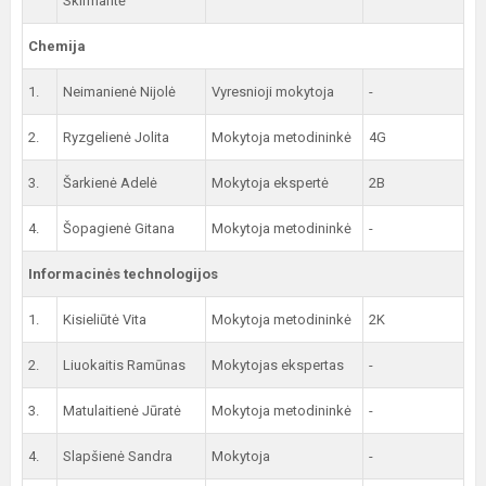
Skirmantė
Chemija
1.
Neimanienė Nijolė
Vyresnioji mokytoja
-
2.
Ryzgelienė Jolita
Mokytoja metodininkė
4G
3.
Šarkienė Adelė
Mokytoja ekspertė
2B
4.
Šopagienė Gitana
Mokytoja metodininkė
-
Informacinės technologijos
1.
Kisieliūtė Vita
Mokytoja metodininkė
2K
2.
Liuokaitis Ramūnas
Mokytojas ekspertas
-
3.
Matulaitienė Jūratė
Mokytoja metodininkė
-
4.
Slapšienė Sandra
Mokytoja
-