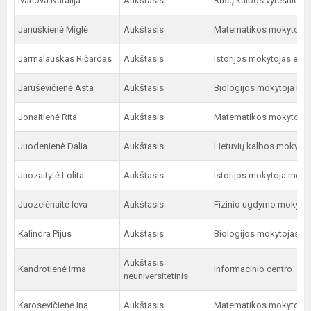
Ivanova Natalija
Aukštasis
Rusų kalbos vyresnioji 
Januškienė Miglė
Aukštasis
Matematikos mokytoja 
Jarmalauskas Ričardas
Aukštasis
Istorijos mokytojas eks
Jaruševičienė Asta
Aukštasis
Biologijos mokytoja me
Jonaitienė Rita
Aukštasis
Matematikos mokytoja 
Juodenienė Dalia
Aukštasis
Lietuvių kalbos mokytoj
Juozaitytė Lolita
Aukštasis
Istorijos mokytoja meto
Juozelėnaitė Ieva
Aukštasis
Fizinio ugdymo mokytoj
Kalindra Pijus
Aukštasis
Biologijos mokytojas
Aukštasis
Kandrotienė Irma
Informacinio centro – bi
neuniversitetinis
Karosevičienė Ina
Aukštasis
Matematikos mokytoja 