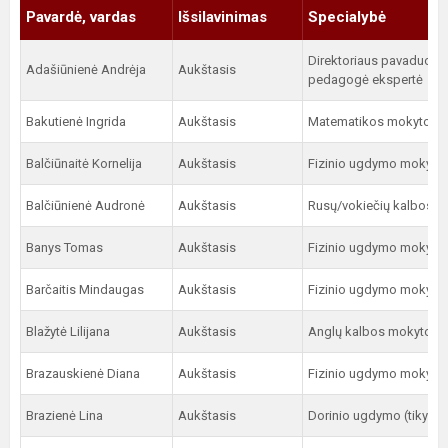
Pavardė, vardas
Išsilavinimas
Specialybė
Direktoriaus pavaduotoj
Adašiūnienė Andrėja
Aukštasis
pedagogė ekspertė
Bakutienė Ingrida
Aukštasis
Matematikos mokytoja 
Balčiūnaitė Kornelija
Aukštasis
Fizinio ugdymo mokytoj
Balčiūnienė Audronė
Aukštasis
Rusų/vokiečių kalbos vy
Banys Tomas
Aukštasis
Fizinio ugdymo mokytoj
Barčaitis Mindaugas
Aukštasis
Fizinio ugdymo mokytoj
Blažytė Lilijana
Aukštasis
Anglų kalbos mokytoja 
Brazauskienė Diana
Aukštasis
Fizinio ugdymo mokytoj
Brazienė Lina
Aukštasis
Dorinio ugdymo (tikybo