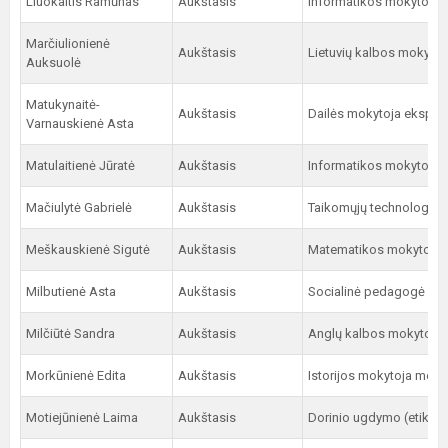
Liuokaitis Ramūnas
Aukštasis
Informatikos mokytojas
Marčiulionienė
Aukštasis
Lietuvių kalbos mokytoj
Auksuolė
Matukynaitė-
Aukštasis
Dailės mokytoja eksper
Varnauskienė Asta
Matulaitienė Jūratė
Aukštasis
Informatikos mokytoja 
Mačiulytė Gabrielė
Aukštasis
Taikomųjų technologijų
Meškauskienė Sigutė
Aukštasis
Matematikos mokytoja 
Milbutienė Asta
Aukštasis
Socialinė pedagogė me
Milčiūtė Sandra
Aukštasis
Anglų kalbos mokytoja 
Morkūnienė Edita
Aukštasis
Istorijos mokytoja meto
Motiejūnienė Laima
Aukštasis
Dorinio ugdymo (etikos