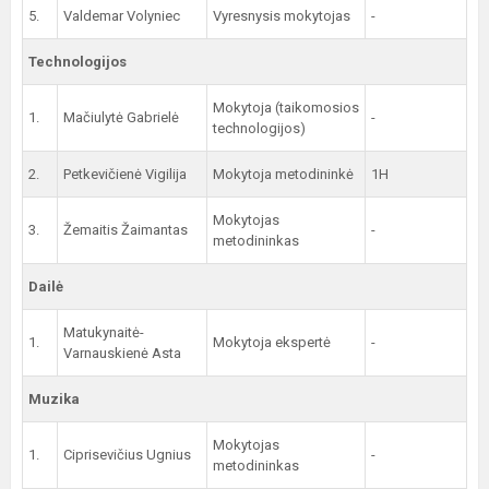
5.
Valdemar Volyniec
Vyresnysis mokytojas
-
Technologijos
Mokytoja (taikomosios
1.
Mačiulytė Gabrielė
-
technologijos)
2.
Petkevičienė Vigilija
Mokytoja metodininkė
1H
Mokytojas
3.
Žemaitis Žaimantas
-
metodininkas
Dailė
Matukynaitė-
1.
Mokytoja ekspertė
-
Varnauskienė Asta
Muzika
Mokytojas
1.
Ciprisevičius Ugnius
-
metodininkas