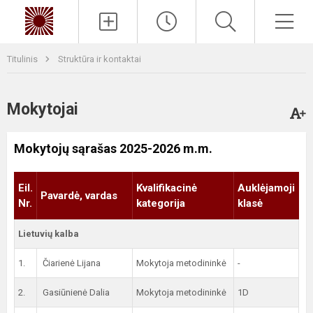
Paieška
Men
Titulinis
Struktūra ir kontaktai
Mokytojai
Mokytojų sąrašas 2025-2026 m.m.
Eil.
Kvalifikacinė
Auklėjamoji
Pavardė, vardas
Nr.
kategorija
klasė
Lietuvių kalba
1.
Čiarienė Lijana
Mokytoja metodininkė
-
2.
Gasiūnienė Dalia
Mokytoja metodininkė
1D