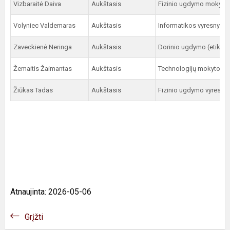
Vizbaraitė Daiva
Aukštasis
Fizinio ugdymo mokytoj
Volyniec Valdemaras
Aukštasis
Informatikos vyresnysi
Zaveckienė Neringa
Aukštasis
Dorinio ugdymo (etikos
Žemaitis Žaimantas
Aukštasis
Technologijų mokytojas
Žiūkas Tadas
Aukštasis
Fizinio ugdymo vyresny
Atnaujinta: 2026-05-06
Grįžti