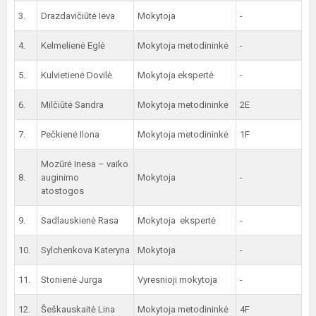
3.
Drazdavičiūtė Ieva
Mokytoja
-
4.
Kelmelienė Eglė
Mokytoja metodininkė
-
5.
Kulvietienė Dovilė
Mokytoja ekspertė
-
6.
Milčiūtė Sandra
Mokytoja metodininkė
2E
7.
Pečkienė Ilona
Mokytoja metodininkė
1F
Mozūrė Inesa – vaiko
8.
auginimo
Mokytoja
-
atostogos
9.
Sadlauskienė Rasa
Mokytoja ekspertė
-
10.
Sylchenkova Kateryna
Mokytoja
-
11.
Stonienė Jurga
Vyresnioji mokytoja
-
12.
Šeškauskaitė Lina
Mokytoja metodininkė
4F