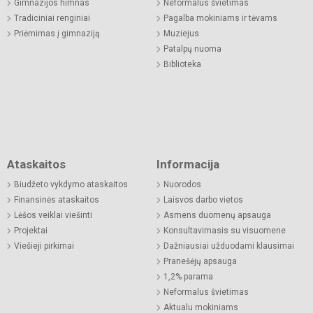
Gimnazijos himnas
Neformalus švietimas
Tradiciniai renginiai
Pagalba mokiniams ir tėvams
Priėmimas į gimnaziją
Muziejus
Patalpų nuoma
Biblioteka
Ataskaitos
Informacija
Biudžeto vykdymo ataskaitos
Nuorodos
Finansinės ataskaitos
Laisvos darbo vietos
Lėšos veiklai viešinti
Asmens duomenų apsauga
Projektai
Konsultavimasis su visuomene
Viešieji pirkimai
Dažniausiai užduodami klausimai
Pranešėjų apsauga
1,2% parama
Neformalus švietimas
Aktualu mokiniams