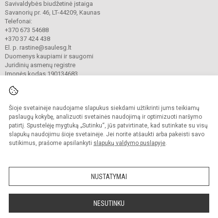
Savivaldybės biudžetinė įstaiga
Savanorių pr. 46, LT-44209, Kaunas
Telefonai:
+370 673 54688
+370 37 424 438
El. p. rastine@saulesg.lt
Duomenys kaupiami ir saugomi
Juridinių asmenų registre
Įmonės kodas 190134683
Šioje svetainėje naudojame slapukus siekdami užtikrinti jums teikiamų
© 2023 Kauno „Saulės“ gimnazija. Visos teisės saugomos.
Kopijuoti turinį be raštiško gimnazijos sutikimo griežtai draudžiama.
paslaugų kokybę, analizuoti svetainės naudojimą ir optimizuoti naršymo
patirtį. Spustelėję mygtuką „Sutinku“, jūs patvirtinate, kad sutinkate su visų
Prieinamumo paraiška
Slapukų valdymas
slapukų naudojimu šioje svetainėje. Jei norite atšaukti arba pakeisti savo
sutikimus, prašome apsilankyti
slapukų valdymo puslapyje
.
Sumanus būdas atnaujinti
mokyklos interneto
svetainę
NUSTATYMAI
NESUTINKU