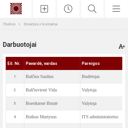
Paieška
Men
Titulinis
Struktūra ir kontaktai
Darbuotojai
Eil. Nr.
Pavardė, vardas
Pareigos
Balčius Saulius
Budėtojas
1.
Balčiuvienė Vida
Valytoja
2.
Boreikienė Birutė
Valytoja
3.
Butkus Martynas
ITS administratorius
4.