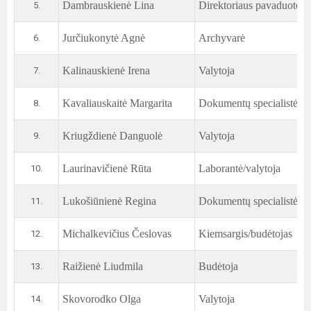
Dambrauskienė Lina
Direktoriaus pavaduotoja
5.
Jurčiukonytė Agnė
Archyvarė
6.
Kalinauskienė Irena
Valytoja
7.
Kavaliauskaitė Margarita
Dokumentų specialistė
8.
Kriugždienė Danguolė
Valytoja
9.
Laurinavičienė Rūta
Laborantė/valytoja
10.
Lukošiūnienė Regina
Dokumentų specialistė
11.
Michalkevičius Česlovas
Kiemsargis/budėtojas
12.
Raižienė Liudmila
Budėtoja
13.
Skovorodko Olga
Valytoja
14.