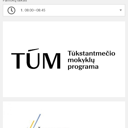
Pamokų laikas
1.
08.00—08.45