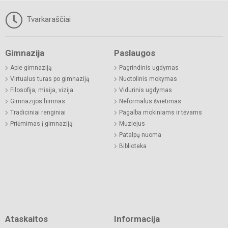
Tvarkaraščiai
Gimnazija
Paslaugos
Apie gimnaziją
Pagrindinis ugdymas
Virtualus turas po gimnaziją
Nuotolinis mokymas
Filosofija, misija, vizija
Vidurinis ugdymas
Gimnazijos himnas
Neformalus švietimas
Tradiciniai renginiai
Pagalba mokiniams ir tėvams
Priėmimas į gimnaziją
Muziejus
Patalpų nuoma
Biblioteka
Ataskaitos
Informacija