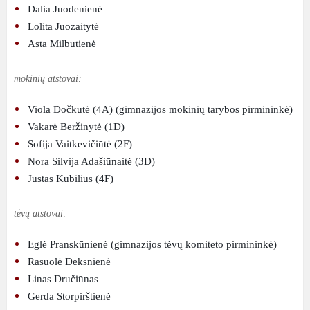
Dalia Juodenienė
Lolita Juozaitytė
Asta Milbutienė
mokinių atstovai:
Viola Dočkutė (4A) (gimnazijos mokinių tarybos pirmininkė)
Vakarė Beržinytė (1D)
Sofija Vaitkevičiūtė (2F)
Nora Silvija Adašiūnaitė (3D)
Justas Kubilius (4F)
tėvų atstovai:
Eglė Pranskūnienė (gimnazijos tėvų komiteto pirmininkė)
Rasuolė Deksnienė
Linas Dručiūnas
Gerda Storpirštienė