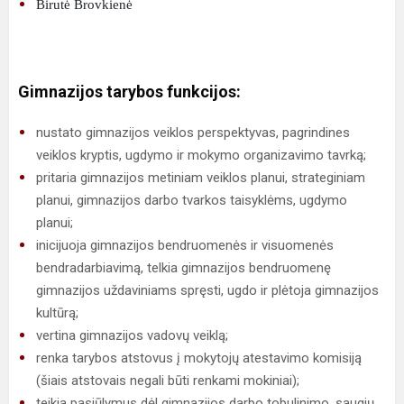
Birutė Brovkienė
Gimnazijos tarybos funkcijos:
nustato gimnazijos veiklos perspektyvas, pagrindines
veiklos kryptis, ugdymo ir mokymo organizavimo tavrką;
pritaria gimnazijos metiniam veiklos planui, strateginiam
planui, gimnazijos darbo tvarkos taisyklėms, ugdymo
planui;
inicijuoja gimnazijos bendruomenės ir visuomenės
bendradarbiavimą, telkia gimnazijos bendruomenę
gimnazijos uždaviniams spręsti, ugdo ir plėtoja gimnazijos
kultūrą;
vertina gimnazijos vadovų veiklą;
renka tarybos atstovus į mokytojų atestavimo komisiją
(šiais atstovais negali būti renkami mokiniai);
teikia pasiūlymus dėl gimnazijos darbo tobulinimo, saugių