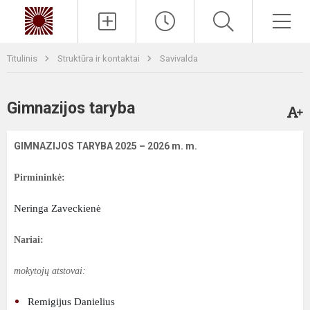
Paieška
Men
Titulinis
Struktūra ir kontaktai
Savivalda
Gimnazijos taryba
GIMNAZIJOS TARYBA 2025 – 2026 m. m.
Pirmininkė:
Neringa Zaveckienė
Nariai:
mokytojų atstovai:
Remigijus Danielius