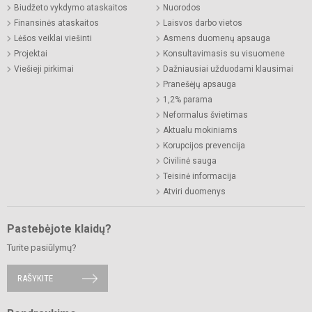
Biudžeto vykdymo ataskaitos
Nuorodos
Finansinės ataskaitos
Laisvos darbo vietos
Lėšos veiklai viešinti
Asmens duomenų apsauga
Projektai
Konsultavimasis su visuomene
Viešieji pirkimai
Dažniausiai užduodami klausimai
Pranešėjų apsauga
1,2% parama
Neformalus švietimas
Aktualu mokiniams
Korupcijos prevencija
Civilinė sauga
Teisinė informacija
Atviri duomenys
Pastebėjote klaidų?
Turite pasiūlymų?
RAŠYKITE