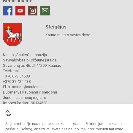
Bendraukime
Steigėjas
Kauno miesto savivaldybė
Kauno „Saulės“ gimnazija
Savivaldybės biudžetinė įstaiga
Savanorių pr. 46, LT-44209, Kaunas
Telefonai:
+370 673 54688
+370 37 424 438
El. p. rastine@saulesg.lt
Duomenys kaupiami ir saugomi
Juridinių asmenų registre
Įmonės kodas 190134683
Šioje svetainėje naudojame slapukus siekdami užtikrinti jums teikiamų
© 2023 Kauno „Saulės“ gimnazija. Visos teisės saugomos.
Kopijuoti turinį be raštiško gimnazijos sutikimo griežtai draudžiama.
paslaugų kokybę, analizuoti svetainės naudojimą ir optimizuoti naršymo