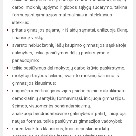
darbo, mokinių ugdymo ir globos sąlygų sudarymo, talkina
formuojant gimnazijos materialinius ir intelektinius
išteklius;
pritaria ginazijos pajamų ir išlaidų sąmatai, anilizuoja ūkinę,
finansinę veiklą;
svarsto nebiudžetinių lėšų kaupimo gimnazijos sąskaitoje
galimybes, teikia pasiūlymus dėl jų paskirstymo ir
panaudojimo;
teikia pasiūlymus dėl mokytojų darbo krūvio paskirstymo;
mokytojų tarybos teikimu, svarsto mokinių šalinimo iš
gimnazijos klausimus;
nagrinėja ir vertina gimnazijos psichologinio mikroklimato,
demokratinių santykių formavimąsi, inicijuoja gimnazijos,
šeimos, visuomenės bendradarbiavimą,
analizuoja bendradarbiavimo galimybes ir patirtį, inicijuoja
naujas formas, teikia pasiūlymus gimnazijos vadovybei;
sprendžia kitus klausimus, kurie nepriskiriami kitų