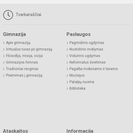
Tvarkaraščiai
Gimnazija
Paslaugos
Apie gimnaziją
Pagrindinis ugdymas
Virtualus turas po gimnaziją
Nuotolinis mokymas
Filosofija, misija, vizija
Vidurinis ugdymas
Gimnazijos himnas
Neformalus švietimas
Tradiciniai renginiai
Pagalba mokiniams ir tėvams
Priėmimas į gimnaziją
Muziejus
Patalpų nuoma
Biblioteka
Ataskaitos
Informacija