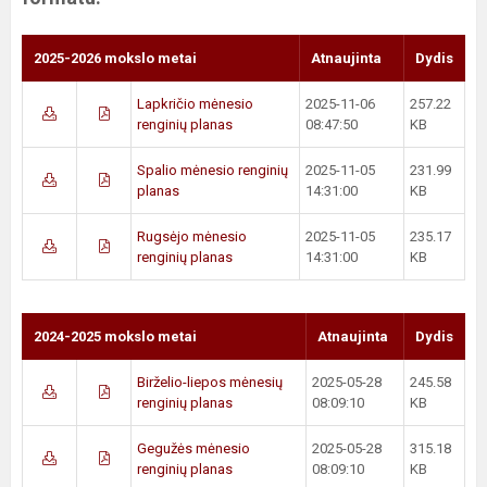
2025-2026 mokslo metai
Atnaujinta
Dydis
Lapkričio mėnesio
2025-11-06
257.22
renginių planas
08:47:50
KB
Spalio mėnesio renginių
2025-11-05
231.99
planas
14:31:00
KB
Rugsėjo mėnesio
2025-11-05
235.17
renginių planas
14:31:00
KB
2024-2025 mokslo metai
Atnaujinta
Dydis
Birželio-liepos mėnesių
2025-05-28
245.58
renginių planas
08:09:10
KB
Gegužės mėnesio
2025-05-28
315.18
renginių planas
08:09:10
KB