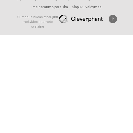
Prieinamumo paraiška
Slapukų valdymas
Sumanus būdas atnaujinti
mokyklos interneto
svetainę