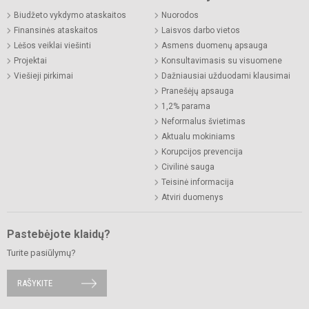
Biudžeto vykdymo ataskaitos
Nuorodos
Finansinės ataskaitos
Laisvos darbo vietos
Lėšos veiklai viešinti
Asmens duomenų apsauga
Projektai
Konsultavimasis su visuomene
Viešieji pirkimai
Dažniausiai užduodami klausimai
Pranešėjų apsauga
1,2% parama
Neformalus švietimas
Aktualu mokiniams
Korupcijos prevencija
Civilinė sauga
Teisinė informacija
Atviri duomenys
Pastebėjote klaidų?
Turite pasiūlymų?
RAŠYKITE