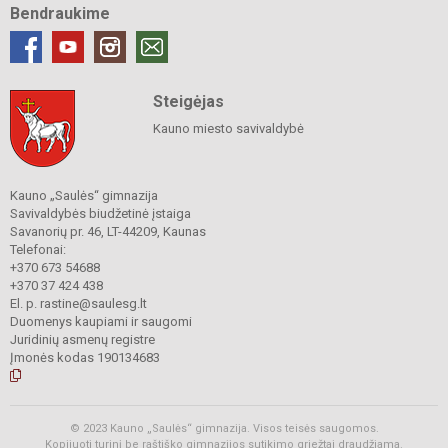
Bendraukime
Steigėjas
Kauno miesto savivaldybė
Kauno „Saulės“ gimnazija
Savivaldybės biudžetinė įstaiga
Savanorių pr. 46, LT-44209, Kaunas
Telefonai:
+370 673 54688
+370 37 424 438
El. p. rastine@saulesg.lt
Duomenys kaupiami ir saugomi
Juridinių asmenų registre
Įmonės kodas 190134683
© 2023 Kauno „Saulės“ gimnazija. Visos teisės saugomos.
Kopijuoti turinį be raštiško gimnazijos sutikimo griežtai draudžiama.