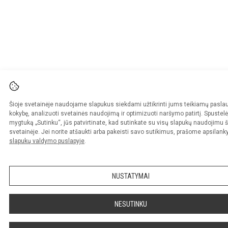
Šioje svetainėje naudojame slapukus siekdami užtikrinti jums teikiamų pasla
kokybę, analizuoti svetainės naudojimą ir optimizuoti naršymo patirtį. Spustelė
mygtuką „Sutinku“, jūs patvirtinate, kad sutinkate su visų slapukų naudojimu š
svetainėje. Jei norite atšaukti arba pakeisti savo sutikimus, prašome apsilanky
slapukų valdymo puslapyje
.
NUSTATYMAI
NESUTINKU