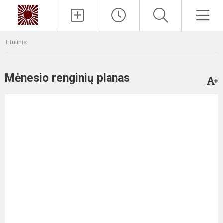
Paieška
Men
Titulinis
Mėnesio renginių planas