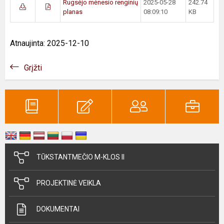
Rugsėjo mėnesio renginių
2025-05-28
242.74
planas
08:09:10
KB
Atnaujinta: 2025-12-10
Grįžti
TŪKSTANTMEČIO M-KLOS II
PROJEKTINĖ VEIKLA
DOKUMENTAI