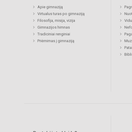
Apie gimnaziją
Pagr
Virtualus turas po gimnaziją
Nuo
Filosofija, misija, vizija
Vidu
Gimnazijos himnas
Nefo
Tradiciniai renginiai
Paga
Priėmimas į gimnaziją
Muzi
Pat
Bibl