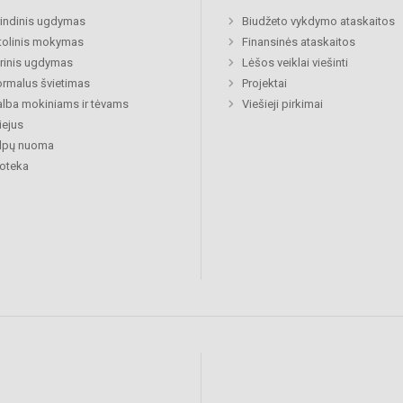
indinis ugdymas
Biudžeto vykdymo ataskaitos
tolinis mokymas
Finansinės ataskaitos
rinis ugdymas
Lėšos veiklai viešinti
rmalus švietimas
Projektai
lba mokiniams ir tėvams
Viešieji pirkimai
ejus
alpų nuoma
ioteka