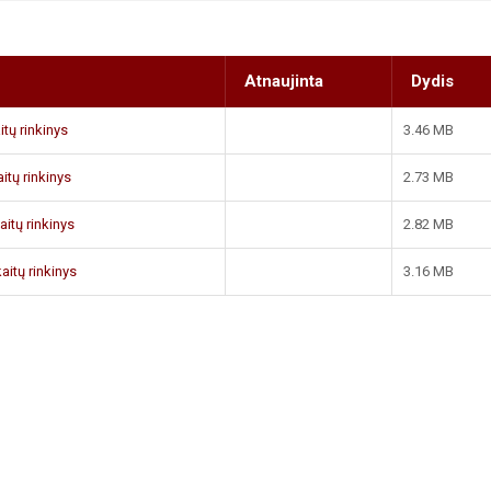
Atnaujinta
Dydis
tų rinkinys
3.46 MB
itų rinkinys
2.73 MB
aitų rinkinys
2.82 MB
aitų rinkinys
3.16 MB