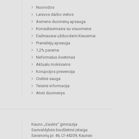
Nuorodos
Laisvos darbo vietos
Asmens duomenų apsauga
Konsultavimasis su visuomene
Dažniausiai užduodami klausimai
Pranešėjų apsauga
1,2% parama
Neformalus švietimas
Aktualu mokiniams
Korupcijos prevencija
Civilinė sauga
Teisinė informacija
Atviri duomenys
Kauno „Saulės“ gimnazija
Savivaldybės biudžetinė įstaiga
Savanorių pr. 46, LT-44209, Kaunas