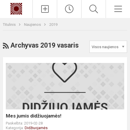
Paieška
Men
Titulinis
Naujienos
2019
RSS
Archyvas 2019 vasaris
Mes
jumis
didžiuojamės!
Mes jumis didžiuojamės!
Paskelbta: 2019-02-28
Kategorija:
Didžiuojamės