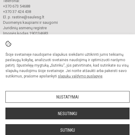
Telefonai:
+370 673 54688
+370 37 424 438
El. p. rastine@saulesg.lt
Duomenys kaupiami ir saugomi
Juridinių asmenų registre
Įmonės kodas 190134683
Šioje svetainėje naudojame slapukus siekdami užtikrinti jums teikiamų
© 2023 Kauno „Saulės“ gimnazija. Visos teisės saugomos.
Kopijuoti turinį be raštiško gimnazijos sutikimo griežtai draudžiama.
paslaugų kokybę, analizuoti svetainės naudojimą ir optimizuoti naršymo
patirtį. Spustelėję mygtuką „Sutinku“, jūs patvirtinate, kad sutinkate su visų
Prieinamumo paraiška
Slapukų valdymas
slapukų naudojimu šioje svetainėje. Jei norite atšaukti arba pakeisti savo
sutikimus, prašome apsilankyti
slapukų valdymo puslapyje
.
Sumanus būdas atnaujinti
mokyklos interneto
svetainę
NUSTATYMAI
NESUTINKU
SUTINKU