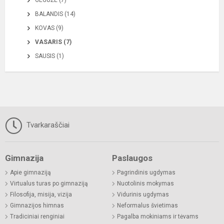
GEGUŽĖ (7)
BALANDIS (14)
KOVAS (9)
VASARIS (7)
SAUSIS (1)
Tvarkaraščiai
Gimnazija
Paslaugos
Apie gimnaziją
Pagrindinis ugdymas
Virtualus turas po gimnaziją
Nuotolinis mokymas
Filosofija, misija, vizija
Vidurinis ugdymas
Gimnazijos himnas
Neformalus švietimas
Tradiciniai renginiai
Pagalba mokiniams ir tėvams