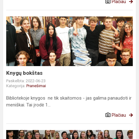
Plačiau
Knygų
bokštas
Knygų bokštas
Paskelbta: 2022-06-23
Kategorija:
Pranešimai
Bibliotekoje knygos ne tik skaitomos - jas galima panaudoti ir
meniškai. Tai įrodė 1...
Plačiau
Mokslo