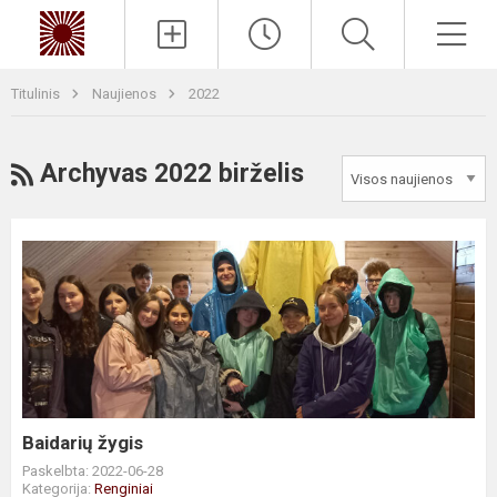
Paieška
Men
Titulinis
Naujienos
2022
RSS
Archyvas 2022 birželis
Baidarių
žygis
Baidarių žygis
Paskelbta: 2022-06-28
Kategorija:
Renginiai