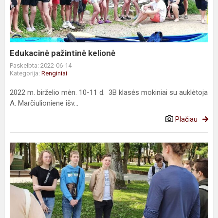
Edukacinė pažintinė kelionė
Paskelbta: 2022-06-14
Kategorija:
Renginiai
2022 m. birželio mėn. 10-11 d. 3B klasės mokiniai su auklėtoja
A. Marčiulioniene išv...
Plačiau
Ekskursija
anglų
kalba