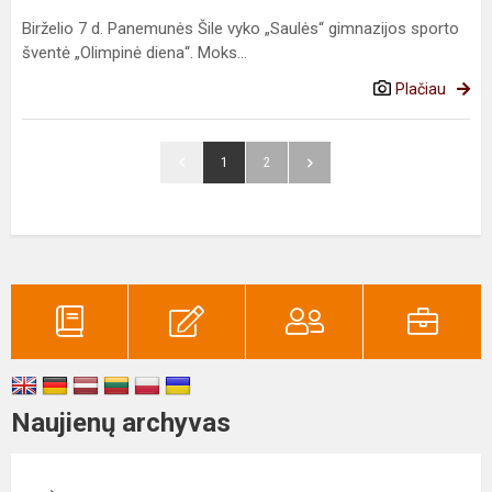
Birželio 7 d. Panemunės Šile vyko „Saulės“ gimnazijos sporto
šventė „Olimpinė diena“. Moks...
Plačiau
1
2
Naujienų archyvas