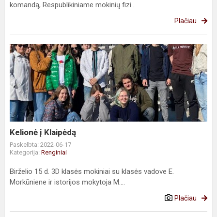
komandą, Respublikiniame mokinių fizi...
Plačiau
Kelionė
į
Klaipėdą
Kelionė į Klaipėdą
Paskelbta: 2022-06-17
Kategorija:
Renginiai
Birželio 15 d. 3D klasės mokiniai su klasės vadove E.
Morkūniene ir istorijos mokytoja M....
Plačiau