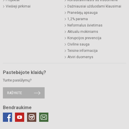
Projektai
Konsultavimasis su visuomene
Viešieji pirkimai
Dažniausiai užduodami klausimai
Pranešėjų apsauga
1,2% parama
Neformalus švietimas
Aktualu mokiniams
Korupcijos prevencija
Civilinė sauga
Teisinė informacija
Atviri duomenys
Pastebėjote klaidų?
Turite pasiūlymų?
RAŠYKITE
Bendraukime