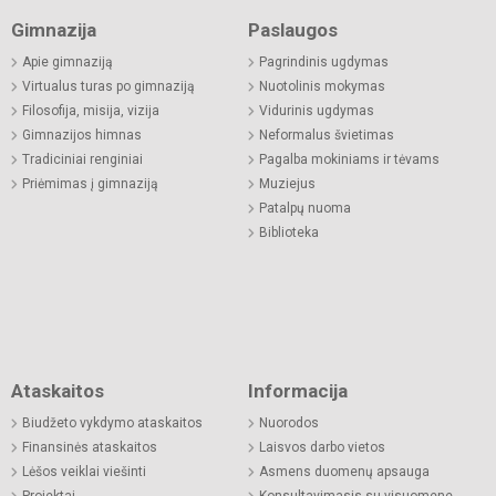
Gimnazija
Paslaugos
Apie gimnaziją
Pagrindinis ugdymas
Virtualus turas po gimnaziją
Nuotolinis mokymas
Filosofija, misija, vizija
Vidurinis ugdymas
Gimnazijos himnas
Neformalus švietimas
Tradiciniai renginiai
Pagalba mokiniams ir tėvams
Priėmimas į gimnaziją
Muziejus
Patalpų nuoma
Biblioteka
Ataskaitos
Informacija
Biudžeto vykdymo ataskaitos
Nuorodos
Finansinės ataskaitos
Laisvos darbo vietos
Lėšos veiklai viešinti
Asmens duomenų apsauga