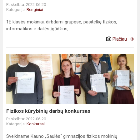
Paskelbta: 2022-06-20
Kategorija:
Renginiai
1E klasės mokiniai, dirbdami grupėse, pasitelkę fizikos,
informatikos ir dailės įgūdžius,...
Plačiau
Fizikos
kūrybinių
darbų
konkursas
Fizikos kūrybinių darbų konkursas
Paskelbta: 2022-06-20
Kategorija:
Konkursai
Sveikiname Kauno „Saulės“ gimnazijos fizikos mokinių