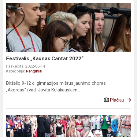
Festivalis
„Kaunas
Cantat
2022“
Festivalis „Kaunas Cantat 2022“
Paskelbta: 2022-06-14
Kategorija:
Renginiai
Birželio 9-12 d. gimnazijos mišrus jaunimo choras
„Akordas“ (vad. Jovita Kulakauskien...
Plačiau
Edukacinė
pažintinė
kelionė