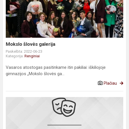
šlovės
galerija
Mokslo šlovės galerija
Paskelbta: 2022-06-23
Kategorija:
Renginiai
Vasaros atostogas pasitinkame itin pakiliai: iškiliojoje
gimnazijos „Mokslo šlovės ga...
Plačiau
Mokslo
šlovės
galerija