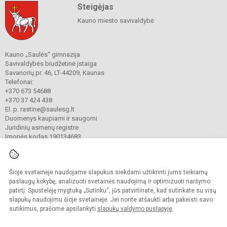
Steigėjas
Kauno miesto savivaldybė
Kauno „Saulės“ gimnazija
Savivaldybės biudžetinė įstaiga
Savanorių pr. 46, LT-44209, Kaunas
Telefonai:
+370 673 54688
+370 37 424 438
El. p. rastine@saulesg.lt
Duomenys kaupiami ir saugomi
Juridinių asmenų registre
Įmonės kodas 190134683
Šioje svetainėje naudojame slapukus siekdami užtikrinti jums teikiamų
© 2023 Kauno „Saulės“ gimnazija. Visos teisės saugomos.
Kopijuoti turinį be raštiško gimnazijos sutikimo griežtai draudžiama.
paslaugų kokybę, analizuoti svetainės naudojimą ir optimizuoti naršymo
patirtį. Spustelėję mygtuką „Sutinku“, jūs patvirtinate, kad sutinkate su visų
Prieinamumo paraiška
Slapukų valdymas
slapukų naudojimu šioje svetainėje. Jei norite atšaukti arba pakeisti savo
sutikimus, prašome apsilankyti
slapukų valdymo puslapyje
.
Sumanus būdas atnaujinti
mokyklos interneto