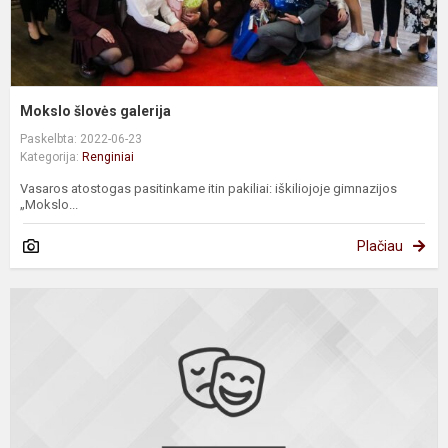
Mokslo šlovės galerija
Paskelbta: 2022-06-23
Kategorija:
Renginiai
Vasaros atostogas pasitinkame itin pakiliai: iškiliojoje gimnazijos
„Mokslo...
Plačiau
M
š
g