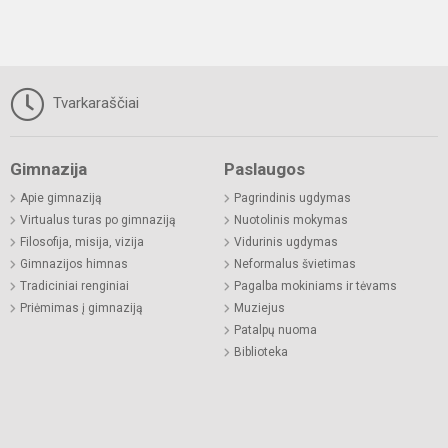
Tvarkaraščiai
Gimnazija
Paslaugos
Apie gimnaziją
Pagrindinis ugdymas
Virtualus turas po gimnaziją
Nuotolinis mokymas
Filosofija, misija, vizija
Vidurinis ugdymas
Gimnazijos himnas
Neformalus švietimas
Tradiciniai renginiai
Pagalba mokiniams ir tėvams
Priėmimas į gimnaziją
Muziejus
Patalpų nuoma
Biblioteka