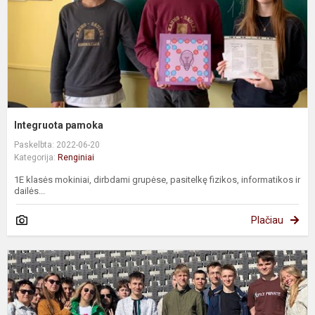
Integruota pamoka
Paskelbta: 2022-06-20
Kategorija:
Renginiai
1E klasės mokiniai, dirbdami grupėse, pasitelkę fizikos, informatikos ir
dailės...
Plačiau
K
į
K