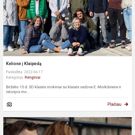
Kelionė į Klaipėdą
Paskelbta: 2022-06-17
Kategorija:
Renginiai
Birželio 15 d. 3D klasės mokiniai su klasės vadove E. Morkūniene ir
istorijos mo...
Plačiau
F
„
C