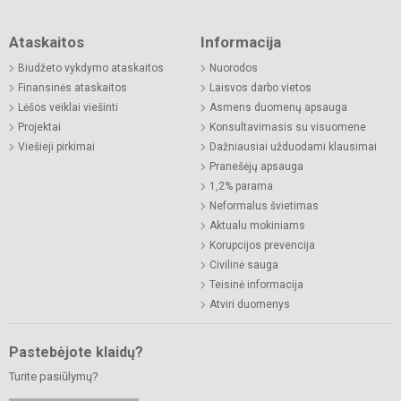
Ataskaitos
Informacija
Biudžeto vykdymo ataskaitos
Nuorodos
Finansinės ataskaitos
Laisvos darbo vietos
Lėšos veiklai viešinti
Asmens duomenų apsauga
Projektai
Konsultavimasis su visuomene
Viešieji pirkimai
Dažniausiai užduodami klausimai
Pranešėjų apsauga
1,2% parama
Neformalus švietimas
Aktualu mokiniams
Korupcijos prevencija
Civilinė sauga
Teisinė informacija
Atviri duomenys
Pastebėjote klaidų?
Turite pasiūlymų?