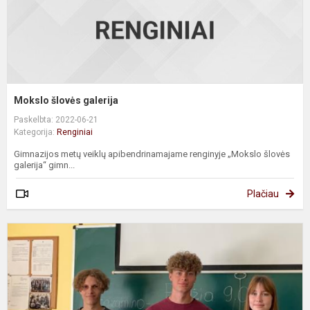
Mokslo šlovės galerija
Paskelbta: 2022-06-21
Kategorija:
Renginiai
Gimnazijos metų veiklų apibendrinamajame renginyje „Mokslo šlovės
galerija“ gimn...
Plačiau
I
p