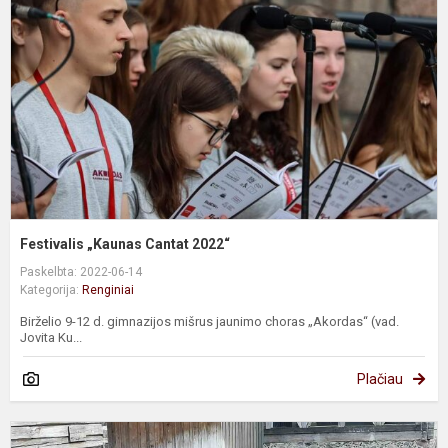
2
Festivalis „Kaunas Cantat 2022“
Paskelbta: 2022-06-14
Kategorija:
Renginiai
Birželio 9-12 d. gimnazijos mišrus jaunimo choras „Akordas“ (vad.
Jovita Ku...
Plačiau
E