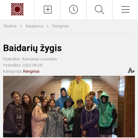
Paieška
Men
Titulinis
Naujienos
Renginiai
Baidarių žygis
Paskelbė : Ramūnas Liuokaitis
Paskelbta: 2022-06-28
Kategorija:
Renginiai