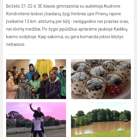
Birželio 21-22 d. 3E klasės gimnazistai su auklėtoja Audrone
Kondrotiene leidosi į baidarių žygį Verknės upe Prienų rajone.
Įveikėme 13 km. atstumą per liūtį - neišgąsdino nei prastas oras,
nei išvirtę medžiai. Po žygio įspūdžius aptarėme jaukioje Kadikių
kaimo sodyboje. Kaip sakoma, su gera komanda jokios kliūtys
nebaisios.