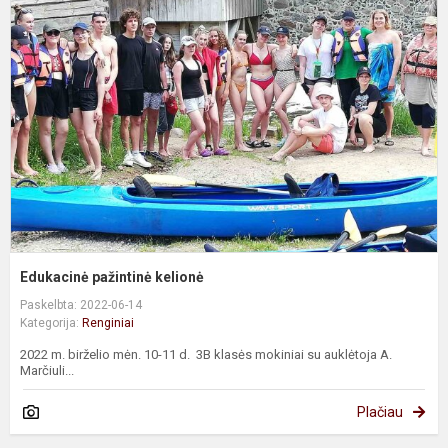
p
k
Edukacinė pažintinė kelionė
Paskelbta: 2022-06-14
Kategorija:
Renginiai
2022 m. birželio mėn. 10-11 d. 3B klasės mokiniai su auklėtoja A.
Marčiuli...
Plačiau