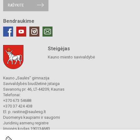
RAŠYKITE
Bendraukime
Steigėjas
Kauno miesto savivaldybė
Kauno „Saulės“ gimnazija
Savivaldybės biudžetinė įstaiga
Savanorių pr. 46, LT-44209, Kaunas
Telefonai:
+370 673 54688
+370 37 424 438
El. p. rastine@saulesg.lt
Duomenys kaupiami ir saugomi
Juridinių asmenų registre
Įmonės kodas 190134683