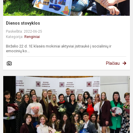
Dienos stovyklos
Paskelbta: 2022-06-25
Kategorija:
Renginiai
Birželio 22 d. 1E klasės mokiniai aktyviai įsitraukė į socialinių ir
emocinių ko...
Plačiau
M
š
g