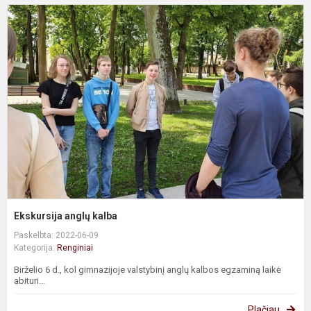
E
a
k
Ekskursija anglų kalba
Paskelbta: 2022-06-09
Kategorija:
Renginiai
Birželio 6 d., kol gimnazijoje valstybinį anglų kalbos egzaminą laikė
abituri...
Plačiau