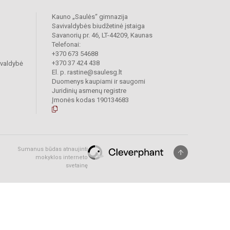
Kauno „Saulės“ gimnazija
Savivaldybės biudžetinė įstaiga
Savanorių pr. 46, LT-44209, Kaunas
Telefonai:
+370 673 54688
+370 37 424 438
ivaldybė
El. p. rastine@saulesg.lt
Duomenys kaupiami ir saugomi
Juridinių asmenų registre
Įmonės kodas 190134683
Sumanus būdas atnaujinti
mokyklos interneto
svetainę