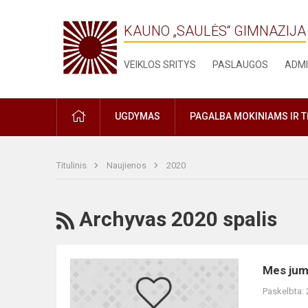
KAUNO „SAULĖS“ GIMNAZIJA
VEIKLOS SRITYS
PASLAUGOS
ADMI
PRADŽIA
UGDYMAS
PAGALBA MOKINIAMS IR 
Titulinis
Naujienos
2020
RSS
Archyvas 2020 spalis
Mes
Mes jum
jumis
Paskelbta:
didžiuojamės!