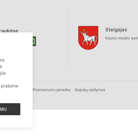
Steigėjas
raukime
Kauno miesto sav
ums
ir
 jūs
s, prašome
Prieinamumo paraiška
Slapukų valdymas
INKU