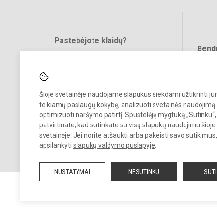
Pastebėjote klaidų?
Bend
Turite pasiūlymų?
RAŠYKITE
Šioje svetainėje naudojame slapukus siekdami užtikrinti j
teikiamų paslaugų kokybę, analizuoti svetainės naudojimą 
optimizuoti naršymo patirtį. Spustelėję mygtuką „Sutinku“,
patvirtinate, kad sutinkate su visų slapukų naudojimu šioje
svetainėje. Jei norite atšaukti arba pakeisti savo sutikimu
© 2023 Kauno „Saulės“ gimnazija. Visos teisės saugomos.
apsilankyti
slapukų valdymo puslapyje
.
Kopijuoti turinį be raštiško gimnazijos sutikimo griežtai draudžiama.
NUSTATYMAI
NESUTINKU
SUT