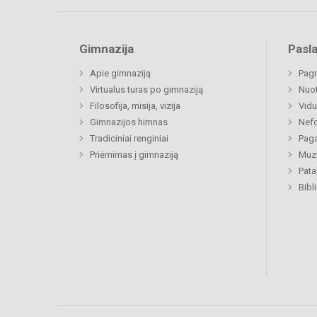
Gimnazija
Pasl
Apie gimnaziją
Pagr
Virtualus turas po gimnaziją
Nuo
Filosofija, misija, vizija
Vidu
Gimnazijos himnas
Nefo
Tradiciniai renginiai
Paga
Priėmimas į gimnaziją
Muzi
Pat
Bibl