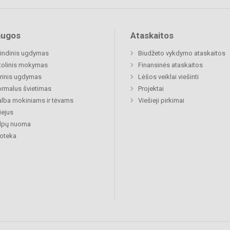
augos
Ataskaitos
indinis ugdymas
Biudžeto vykdymo ataskaitos
tolinis mokymas
Finansinės ataskaitos
rinis ugdymas
Lėšos veiklai viešinti
rmalus švietimas
Projektai
lba mokiniams ir tėvams
Viešieji pirkimai
ejus
alpų nuoma
ioteka