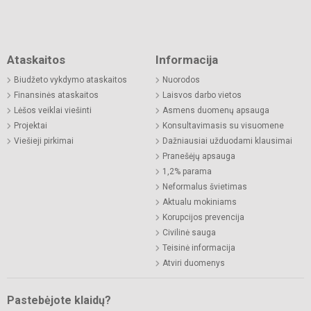
Ataskaitos
Informacija
Biudžeto vykdymo ataskaitos
Nuorodos
Finansinės ataskaitos
Laisvos darbo vietos
Lėšos veiklai viešinti
Asmens duomenų apsauga
Projektai
Konsultavimasis su visuomene
Viešieji pirkimai
Dažniausiai užduodami klausimai
Pranešėjų apsauga
1,2% parama
Neformalus švietimas
Aktualu mokiniams
Korupcijos prevencija
Civilinė sauga
Teisinė informacija
Atviri duomenys
Pastebėjote klaidų?