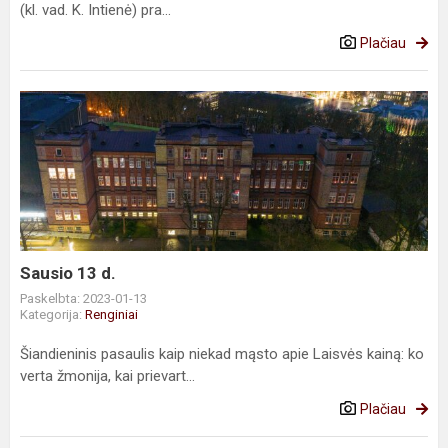
(kl. vad. K. Intienė) pra...
Plačiau
Sausio
13
d.
Sausio 13 d.
Paskelbta: 2023-01-13
Kategorija:
Renginiai
Šiandieninis pasaulis kaip niekad mąsto apie Laisvės kainą: ko
verta žmonija, kai prievart...
Plačiau