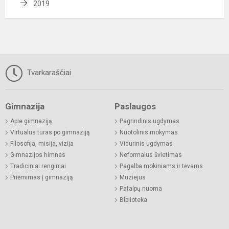
2019
Tvarkaraščiai
Gimnazija
Paslaugos
Apie gimnaziją
Pagrindinis ugdymas
Virtualus turas po gimnaziją
Nuotolinis mokymas
Filosofija, misija, vizija
Vidurinis ugdymas
Gimnazijos himnas
Neformalus švietimas
Tradiciniai renginiai
Pagalba mokiniams ir tėvams
Priėmimas į gimnaziją
Muziejus
Patalpų nuoma
Biblioteka