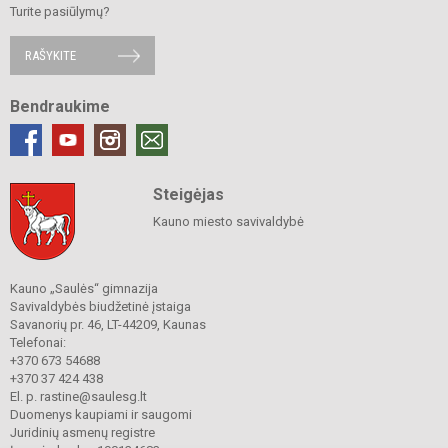
Turite pasiūlymų?
RAŠYKITE
Bendraukime
Steigėjas
Kauno miesto savivaldybė
Kauno „Saulės“ gimnazija
Savivaldybės biudžetinė įstaiga
Savanorių pr. 46, LT-44209, Kaunas
Telefonai:
+370 673 54688
+370 37 424 438
El. p. rastine@saulesg.lt
Duomenys kaupiami ir saugomi
Juridinių asmenų registre