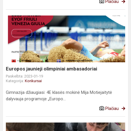
Plačiau
Europos
jaunieji
olimpiniai
ambasadoriai
Europos jaunieji olimpiniai ambasadoriai
Paskelbta: 2023-01-19
Kategorija:
Konkursai
Gimnazija džiaugiasi: 4E klasės mokinė Mija Motiejaitytė
dalyvauja programoje „Europo...
Plačiau
Integruota