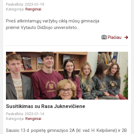
Paskelbta: 2023-01-19
Kategorija:
Renginiai
Prieš atkrintamųjų varžybų ciklą mūsų gimnazija
priėmė Vytauto Didžiojo universiteto...
Plačiau
Susitikimas
su
Rasa
Juknevičiene
Susitikimas su Rasa Juknevičiene
Paskelbta: 2023-01-14
Kategorija:
Renginiai
Sausio 13 d. popietę gimnazijos 2A (kl. vad. H. Kelpšienė) ir 2B