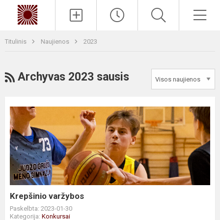
Paieška
Men
Titulinis
Naujienos
2023
RSS
Archyvas 2023 sausis
Krepšinio
varžybos
Krepšinio varžybos
Paskelbta: 2023-01-30
Kategorija:
Konkursai