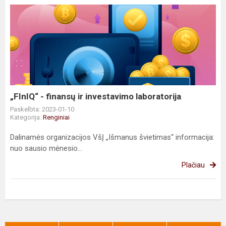
„FInIQ“ -
finansų
ir
investavimo
laboratorija
„FInIQ“ - finansų ir investavimo laboratorija
Paskelbta: 2023-01-10
Kategorija:
Renginiai
Dalinamės organizacijos VšĮ „Išmanus švietimas“ informacija:
nuo sausio mėnesio...
Plačiau