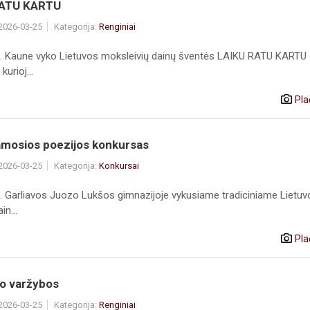
RATU KARTU
 2026-03-25
Kategorija:
Renginiai
. Kaune vyko Lietuvos moksleivių dainų šventės LAIKU RATU KARTU
kurioj...
Pla
amosios poezijos konkursas
 2026-03-25
Kategorija:
Konkursai
. Garliavos Juozo Lukšos gimnazijoje vykusiame tradiciniame Lietuv
in...
Pla
io varžybos
 2026-03-25
Kategorija:
Renginiai