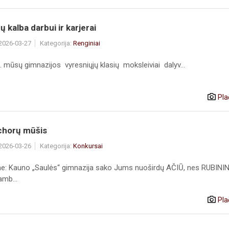
 kalba darbui ir karjerai
 2026-03-27
Kategorija:
Renginiai
 mūsų gimnazijos vyresniųjų klasių moksleiviai dalyv...
Pla
 chorų mūšis
 2026-03-26
Kategorija:
Konkursai
me: Kauno „Saulės“ gimnazija sako Jums nuoširdų AČIŪ, nes RUBINI
amb...
Pla