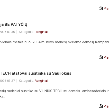
Pla
ja BE PATYČIŲ
 2026-03-30
Kategorija:
Renginiai
iekvienais metais nuo 2004 m. kovo mėnesį skiriame dėmesį Kampani
Pla
 TECH atstovai susitinka su Sauliokais
 2026-03-27
Kategorija:
Renginiai
klasių mokiniai susitiko su VILNIUS TECH studentais–ambasadoriais ir
v...
Pla