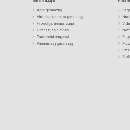
Gimnazija
Pasl
Apie gimnaziją
Pagr
Virtualus turas po gimnaziją
Nuo
Filosofija, misija, vizija
Vidu
Gimnazijos himnas
Nefo
Tradiciniai renginiai
Paga
Priėmimas į gimnaziją
Muzi
Pat
Bibl