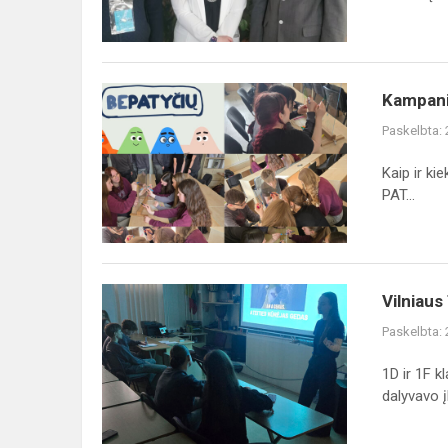
Kampanija
Kampani
BE
Paskelbta:
PATYČIŲ
Kaip ir k
PAT...
Vilniaus
Vilniaus
TECH
Paskelbta:
atstovai
susitinka
1D ir 1F 
su
dalyvavo įk
Sauliokais