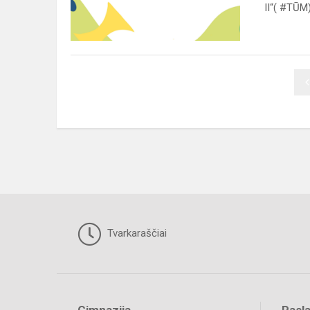
II“( #TŪM).
Tvarkaraščiai