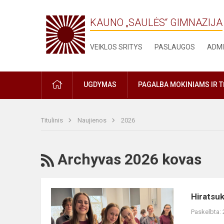
KAUNO „SAULĖS“ GIMNAZIJA
VEIKLOS SRITYS
PASLAUGOS
ADMI
PRADŽIA
UGDYMAS
PAGALBA MOKINIAMS IR 
Titulinis
Naujienos
2026
RSS
Archyvas 2026 kovas
Hiratsukos
Hiratsuk
„Konan“
Paskelbta:
ir