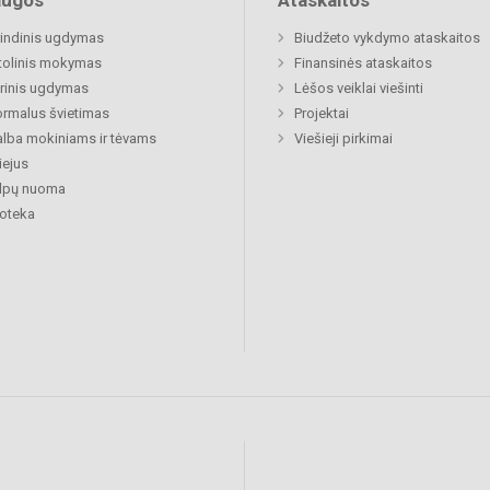
augos
Ataskaitos
indinis ugdymas
Biudžeto vykdymo ataskaitos
tolinis mokymas
Finansinės ataskaitos
rinis ugdymas
Lėšos veiklai viešinti
rmalus švietimas
Projektai
lba mokiniams ir tėvams
Viešieji pirkimai
ejus
alpų nuoma
ioteka