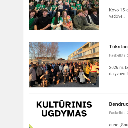
Kovo 15-o
vadove...
Tūkstantmečio
Tūkstan
mokyklų
Paskelbta:
programos
veiklos
2026 m. k
dalyvavo T
Bendruomenės
Bendruo
telkimo
Paskelbta:
mokymai
auno „Sau