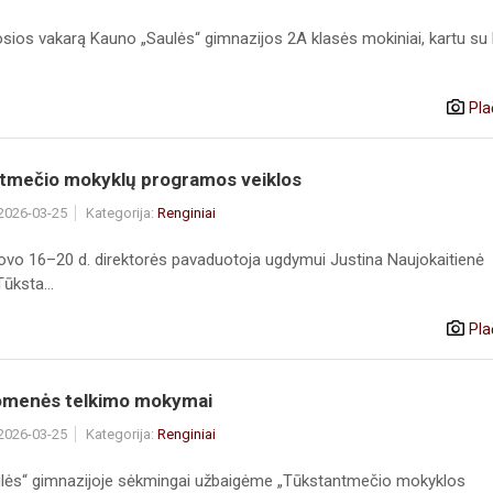
sios vakarą Kauno „Saulės“ gimnazijos 2A klasės mokiniai, kartu su
Pla
tmečio mokyklų programos veiklos
 2026-03-25
Kategorija:
Renginiai
ovo 16–20 d. direktorės pavaduotoja ugdymui Justina Naujokaitienė
ūksta...
Pla
menės telkimo mokymai
 2026-03-25
Kategorija:
Renginiai
lės“ gimnazijoje sėkmingai užbaigėme „Tūkstantmečio mokyklos