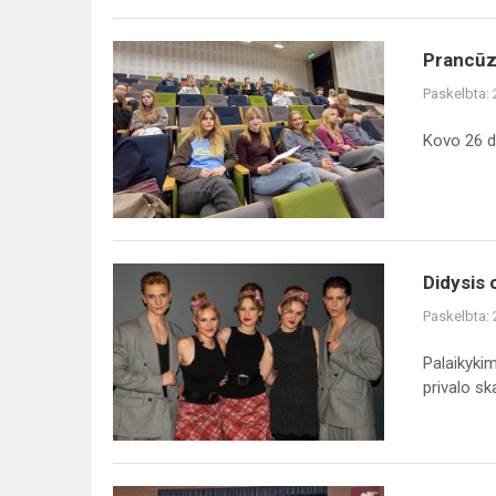
Prancūzų
Prancūzų
kalba
Paskelbta:
darbui
ir
Kovo 26 d.
karjerai
Didysis
Didysis
chorų
Paskelbta:
mūšis
Palaikyki
privalo sk