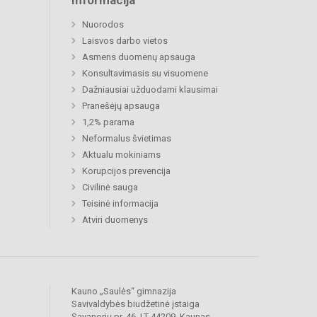
Informacija
Nuorodos
Laisvos darbo vietos
Asmens duomenų apsauga
Konsultavimasis su visuomene
Dažniausiai užduodami klausimai
Pranešėjų apsauga
1,2% parama
Neformalus švietimas
Aktualu mokiniams
Korupcijos prevencija
Civilinė sauga
Teisinė informacija
Atviri duomenys
Kauno „Saulės“ gimnazija
Savivaldybės biudžetinė įstaiga
Savanorių pr. 46, LT-44209, Kaunas