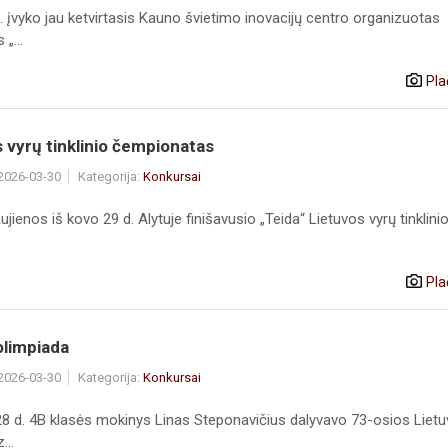
 įvyko jau ketvirtasis Kauno švietimo inovacijų centro organizuotas
„...
Pla
 vyrų tinklinio čempionatas
 2026-03-30
Kategorija:
Konkursai
ujienos iš kovo 29 d. Alytuje finišavusio „Teida“ Lietuvos vyrų tinklini
Pla
olimpiada
 2026-03-30
Kategorija:
Konkursai
8 d. 4B klasės mokinys Linas Steponavičius dalyvavo 73-osios Liet
...