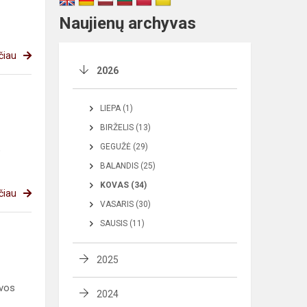
Naujienų archyvas
čiau
2026
LIEPA (1)
BIRŽELIS (13)
GEGUŽĖ (29)
o
BALANDIS (25)
KOVAS (34)
čiau
VASARIS (30)
SAUSIS (11)
2025
uvos
2024