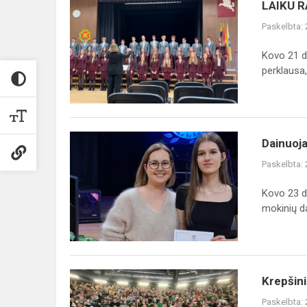
LAIKU
LAIKU 
RATU
Paskelbta:
KARTU
Kovo 21 d
perklausa, 
Dainuojamosios
Dainuoj
poezijos
Paskelbta:
konkursas
Kovo 23 d
mokinių da
Krepšinio
Krepšin
varžybos
Paskelbta: