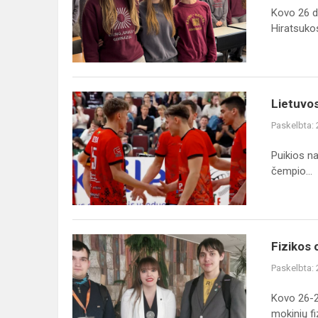
Kauno
Kovo 26 d.
„Saulės“
Hiratsukos 
gimnazijų
susitikimas
Lietuvos
Lietuvos
vyrų
Paskelbta:
tinklinio
čempionatas
Puikios na
čempio...
Fizikos
Fizikos 
olimpiada
Paskelbta:
Kovo 26-2
mokinių fiz