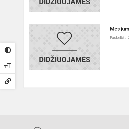
Mes
Mes jum
jumis
Paskelbta:
didžiuojamės!