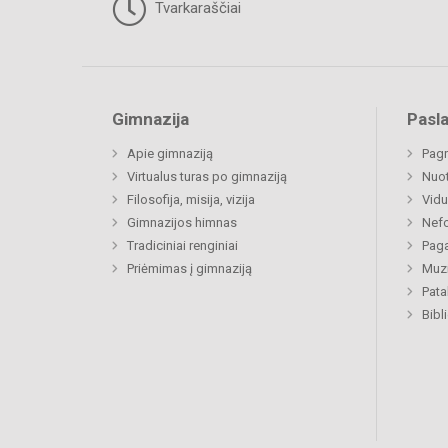
Tvarkaraščiai
Gimnazija
Pasl
Apie gimnaziją
Pagr
Virtualus turas po gimnaziją
Nuo
Filosofija, misija, vizija
Vidu
Gimnazijos himnas
Nefo
Tradiciniai renginiai
Paga
Priėmimas į gimnaziją
Muzi
Pat
Bibl