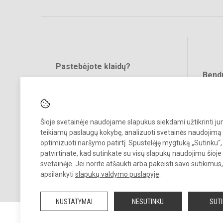
Pastebėjote klaidų?
Bend
Turite pasiūlymų?
RAŠYKITE
Šioje svetainėje naudojame slapukus siekdami užtikrinti j
teikiamų paslaugų kokybę, analizuoti svetainės naudojimą 
optimizuoti naršymo patirtį. Spustelėję mygtuką „Sutinku“,
patvirtinate, kad sutinkate su visų slapukų naudojimu šioje
svetainėje. Jei norite atšaukti arba pakeisti savo sutikimu
© 2023 Kauno „Saulės“ gimnazija. Visos teisės saugomos.
apsilankyti
slapukų valdymo puslapyje
.
Kopijuoti turinį be raštiško gimnazijos sutikimo griežtai draudžiama.
NUSTATYMAI
NESUTINKU
SUT