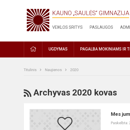
KAUNO „SAULĖS“ GIMNAZIJA
VEIKLOS SRITYS
PASLAUGOS
ADMI
PRADŽIA
UGDYMAS
PAGALBA MOKINIAMS IR 
Titulinis
Naujienos
2020
RSS
Archyvas 2020 kovas
Mes
Mes jum
jumis
Paskelbta:
didžiuojamės!