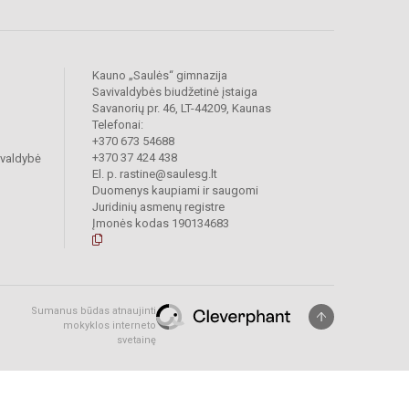
Kauno „Saulės“ gimnazija
Savivaldybės biudžetinė įstaiga
Savanorių pr. 46, LT-44209, Kaunas
Telefonai:
+370 673 54688
+370 37 424 438
ivaldybė
El. p. rastine@saulesg.lt
Duomenys kaupiami ir saugomi
Juridinių asmenų registre
Įmonės kodas 190134683
Sumanus būdas atnaujinti
mokyklos interneto
svetainę