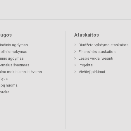
augos
Ataskaitos
indinis ugdymas
Biudžeto vykdymo ataskaitos
tolinis mokymas
Finansinės ataskaitos
rinis ugdymas
Lėšos veiklai viešinti
rmalus švietimas
Projektai
lba mokiniams ir tėvams
Viešieji pirkimai
ejus
alpų nuoma
ioteka