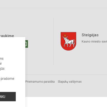
Steigėjas
raukime
Kauno miesto sav
ums
ir
 jūs
s, prašome
Prieinamumo paraiška
Slapukų valdymas
INKU