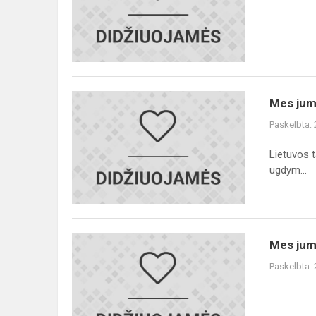
Mes
Mes jum
jumis
Paskelbta:
didžiuojamės!
Lietuvos 
ugdym...
Mes
Mes jum
jumis
Paskelbta:
didžiuojamės!