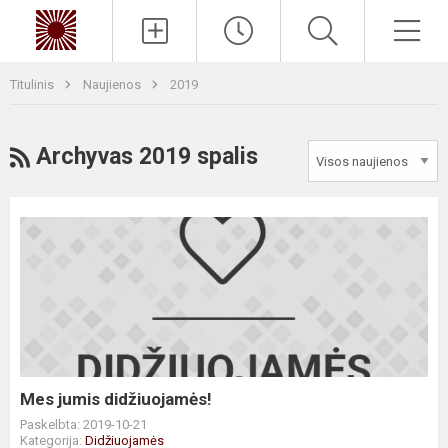
Paieška
Men
Titulinis
Naujienos
2019
RSS
Archyvas 2019 spalis
Mes
jumis
didžiuojamės!
Mes jumis didžiuojamės!
Paskelbta: 2019-10-21
Kategorija:
Didžiuojamės