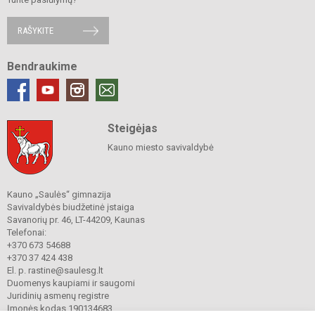
RAŠYKITE
Bendraukime
Steigėjas
Kauno miesto savivaldybė
Kauno „Saulės“ gimnazija
Savivaldybės biudžetinė įstaiga
Savanorių pr. 46, LT-44209, Kaunas
Telefonai:
+370 673 54688
+370 37 424 438
El. p. rastine@saulesg.lt
Duomenys kaupiami ir saugomi
Juridinių asmenų registre
Įmonės kodas 190134683