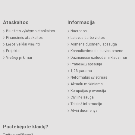
Ataskaitos
Informacija
Biudžeto vykdymo ataskaitos
Nuorodos
Finansinės ataskaitos
Laisvos darbo vietos
Lėšos veiklai viešinti
Asmens duomenų apsauga
Projektai
Konsultavimasis su visuomene
Viešieji pirkimai
Dažniausiai užduodami klausimai
Pranešėjų apsauga
1,2% parama
Neformalus švietimas
Aktualu mokiniams
Korupcijos prevencija
Civilinė sauga
Teisinė informacija
Atviri duomenys
Pastebėjote klaidų?
Turite pasiūlymų?