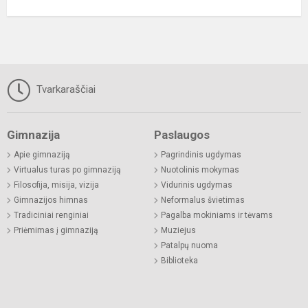
Tvarkaraščiai
Gimnazija
Paslaugos
Apie gimnaziją
Pagrindinis ugdymas
Virtualus turas po gimnaziją
Nuotolinis mokymas
Filosofija, misija, vizija
Vidurinis ugdymas
Gimnazijos himnas
Neformalus švietimas
Tradiciniai renginiai
Pagalba mokiniams ir tėvams
Priėmimas į gimnaziją
Muziejus
Patalpų nuoma
Biblioteka