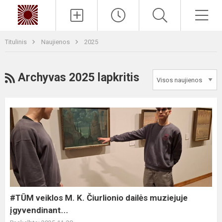
Paieška
Men
Titulinis
Naujienos
2025
RSS
Archyvas 2025 lapkritis
#TŪM
veiklos
M.
K.
Čiurlionio
dailės
muziejuje
įgyvendinant...
#TŪM veiklos M. K. Čiurlionio dailės muziejuje
įgyvendinant...