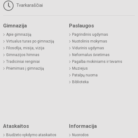
Tvarkaraščiai
Gimnazija
Paslaugos
Apie gimnaziją
Pagrindinis ugdymas
Virtualus turas po gimnaziją
Nuotolinis mokymas
Filosofija, misija, vizija
Vidurinis ugdymas
Gimnazijos himnas
Neformalus švietimas
Tradiciniai renginiai
Pagalba mokiniams ir tėvams
Priėmimas į gimnaziją
Muziejus
Patalpų nuoma
Biblioteka
Ataskaitos
Informacija
Biudžeto vykdymo ataskaitos
Nuorodos