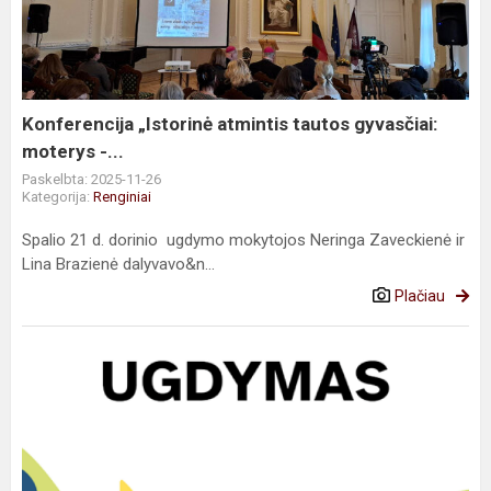
tautos
gyvasčiai:
moterys
-...
Konferencija „Istorinė atmintis tautos gyvasčiai:
moterys -...
Paskelbta: 2025-11-26
Kategorija:
Renginiai
Spalio 21 d. dorinio ugdymo mokytojos Neringa Zaveckienė ir
Lina Brazienė dalyvavo&n...
Plačiau
#TŪM
veiklos