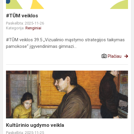
#TŪM veiklos
Paskelbta: 2025-11-26
Kategorija:
Renginiai
#TŪM veiklos 39.5 „Vizualinio mąstymo strategijos taikymas
pamokose“ įgyvendinimas gimnazi...
Plačiau
Kultūrinio
ugdymo
veikla
Kultūrinio ugdymo veikla
Paskelbta: 2025-11-25