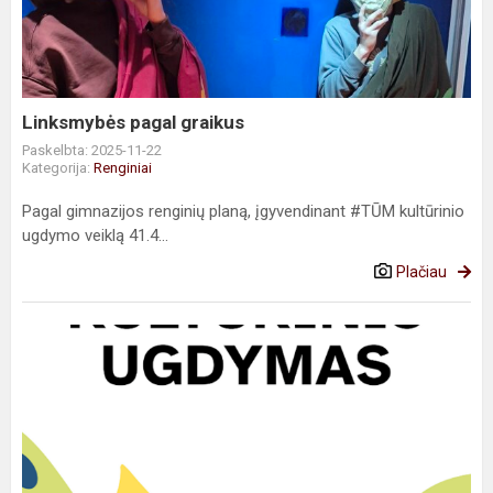
Linksmybės pagal graikus
Paskelbta: 2025-11-22
Kategorija:
Renginiai
Pagal gimnazijos renginių planą, įgyvendinant #TŪM kultūrinio
ugdymo veiklą 41.4...
Plačiau
Modernizmo
maršrutai