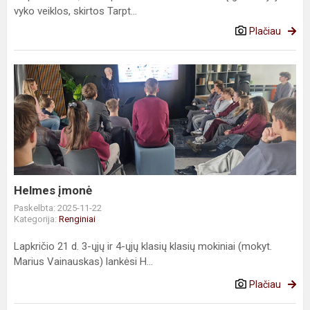
vyko veiklos, skirtos Tarpt...
Plačiau
Helmes
įmonė
Helmes įmonė
Paskelbta: 2025-11-22
Kategorija:
Renginiai
Lapkričio 21 d. 3-ųjų ir 4-ųjų klasių klasių mokiniai (mokyt.
Marius Vainauskas) lankėsi H...
Plačiau