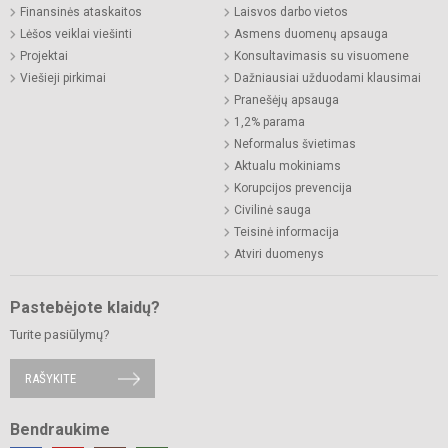
Finansinės ataskaitos
Laisvos darbo vietos
Lėšos veiklai viešinti
Asmens duomenų apsauga
Projektai
Konsultavimasis su visuomene
Viešieji pirkimai
Dažniausiai užduodami klausimai
Pranešėjų apsauga
1,2% parama
Neformalus švietimas
Aktualu mokiniams
Korupcijos prevencija
Civilinė sauga
Teisinė informacija
Atviri duomenys
Pastebėjote klaidų?
Turite pasiūlymų?
RAŠYKITE
Bendraukime