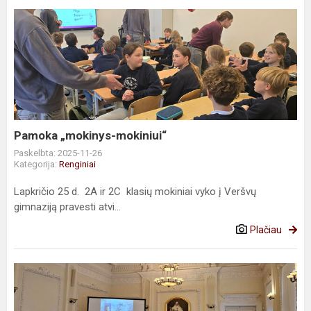
Pamoka
„mokinys-
mokiniui“
Pamoka „mokinys-mokiniui“
Paskelbta: 2025-11-26
Kategorija:
Renginiai
Lapkričio 25 d. 2A ir 2C klasių mokiniai vyko į Veršvų
gimnaziją pravesti atvi...
Plačiau
Konferencija
„Istorinė
atmintis