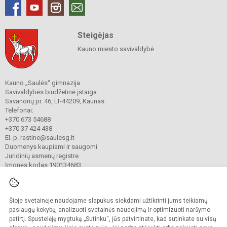
Steigėjas
Kauno miesto savivaldybė
Kauno „Saulės“ gimnazija
Savivaldybės biudžetinė įstaiga
Savanorių pr. 46, LT-44209, Kaunas
Telefonai:
+370 673 54688
+370 37 424 438
El. p. rastine@saulesg.lt
Duomenys kaupiami ir saugomi
Juridinių asmenų registre
Įmonės kodas 190134683
Šioje svetainėje naudojame slapukus siekdami užtikrinti jums teikiamų
© 2023 Kauno „Saulės“ gimnazija. Visos teisės saugomos.
Kopijuoti turinį be raštiško gimnazijos sutikimo griežtai draudžiama.
paslaugų kokybę, analizuoti svetainės naudojimą ir optimizuoti naršymo
patirtį. Spustelėję mygtuką „Sutinku“, jūs patvirtinate, kad sutinkate su visų
Prieinamumo paraiška
Slapukų valdymas