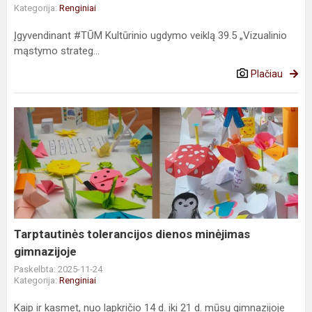
Kategorija:
Renginiai
Įgyvendinant #TŪM Kultūrinio ugdymo veiklą 39.5 „Vizualinio
mąstymo strateg...
Plačiau
Tarptautinės
tolerancijos
dienos
minėjimas
gimnazijoje
Tarptautinės tolerancijos dienos minėjimas
gimnazijoje
Paskelbta: 2025-11-24
Kategorija:
Renginiai
Kaip ir kasmet, nuo lapkričio 14 d. iki 21 d. mūsų gimnazijoje