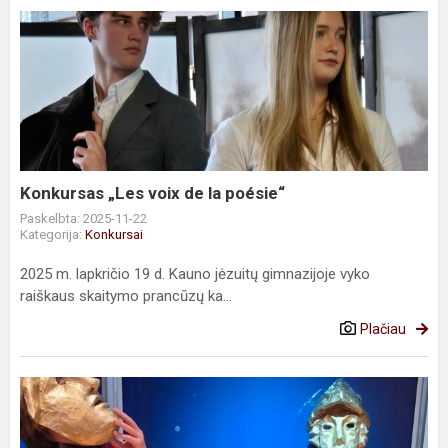
Konkursas „Les
voix
de
la
poésie“
Konkursas „Les voix de la poésie“
Paskelbta: 2025-11-22
Kategorija:
Konkursai
2025 m. lapkričio 19 d. Kauno jėzuitų gimnazijoje vyko
raiškaus skaitymo prancūzų ka...
Plačiau
Linksmybės
pagal
graikus