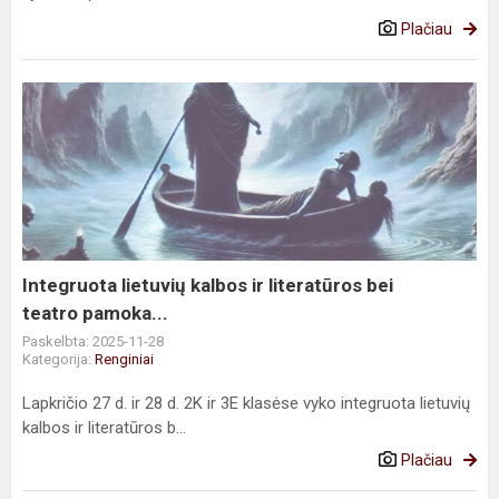
Plačiau
Integruota
lietuvių
kalbos
ir
literatūros
bei
teatro pamoka...
Integruota lietuvių kalbos ir literatūros bei
teatro pamoka...
Paskelbta: 2025-11-28
Kategorija:
Renginiai
Lapkričio 27 d. ir 28 d. 2K ir 3E klasėse vyko integruota lietuvių
kalbos ir literatūros b...
Plačiau