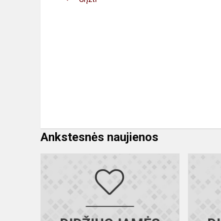
Ankstesnės naujienos
Mes
jumis
didžiuojamė