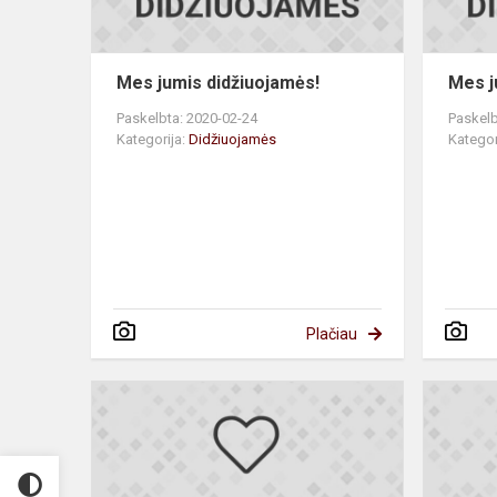
Mes jumis didžiuojamės!
Mes j
Paskelbta: 2020-02-24
Paskelb
Kategorija:
Didžiuojamės
Kategor
Plačiau
Mes
jumis
didžiuojamė