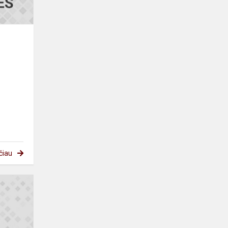
čiau
Mes
jumis
didžiuojamės!