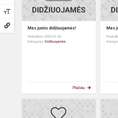
Mes jumis didžiuojamės!
Mes j
Paskelbta: 2020-01-30
Paskelb
Kategorija:
Didžiuojamės
Kategor
Plačiau
Mes
jumis
didžiuojamė