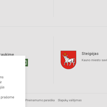
Steigėjas
raukime
Kauno miesto sav
ums
ir
 jūs
s, prašome
Prieinamumo paraiška
Slapukų valdymas