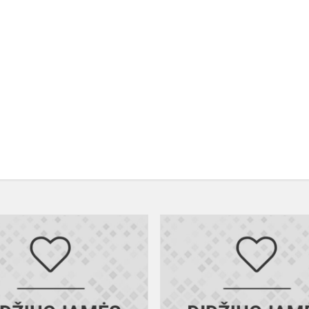
Mes
jumis
s!
didžiuojamės!