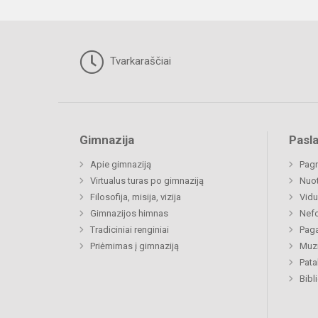
Tvarkaraščiai
Gimnazija
Pasl
Apie gimnaziją
Pagr
Virtualus turas po gimnaziją
Nuo
Filosofija, misija, vizija
Vidu
Gimnazijos himnas
Nefo
Tradiciniai renginiai
Paga
Priėmimas į gimnaziją
Muzi
Pat
Bibl