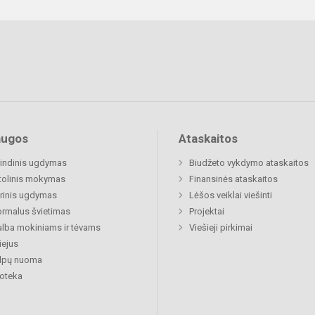
augos
Ataskaitos
indinis ugdymas
Biudžeto vykdymo ataskaitos
tolinis mokymas
Finansinės ataskaitos
rinis ugdymas
Lėšos veiklai viešinti
rmalus švietimas
Projektai
lba mokiniams ir tėvams
Viešieji pirkimai
ejus
alpų nuoma
ioteka