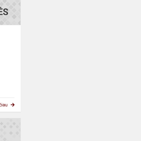
čiau
Mes
jumis
didžiuojamės!