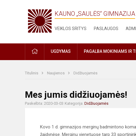
KAUNO „SAULĖS“ GIMNAZIJA
VEIKLOS SRITYS
PASLAUGOS
ADMI
PRADŽIA
UGDYMAS
PAGALBA MOKINIAMS IR 
Titulinis
Naujienos
Didžiuojamės
Mes jumis didžiuojamės!
Paskelbta: 2020-03-03
Kategorija:
Didžiuojamės
Kovo 1 d. gimnazijos merginų badmintono koman
žaidynėse. Merginų vienetuose tarp 33 sportinink