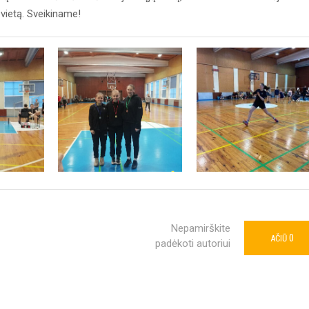
 vietą. Sveikiname!
Nepamirškite
0
AČIŪ
padėkoti autoriui