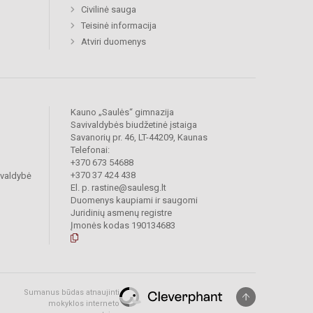
Civilinė sauga
Teisinė informacija
Atviri duomenys
Kauno „Saulės“ gimnazija
Savivaldybės biudžetinė įstaiga
Savanorių pr. 46, LT-44209, Kaunas
Telefonai:
+370 673 54688
+370 37 424 438
ivaldybė
El. p. rastine@saulesg.lt
Duomenys kaupiami ir saugomi
Juridinių asmenų registre
Įmonės kodas 190134683
Sumanus būdas atnaujinti
mokyklos interneto