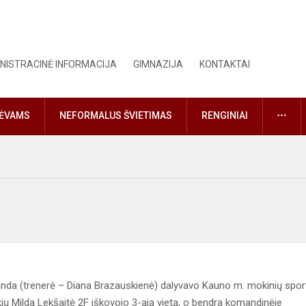
NISTRACINĖ INFORMACIJA
GIMNAZIJA
KONTAKTAI
DAU
TĖVAMS
NEFORMALUS ŠVIETIMAS
RENGINIAI
da (trenerė – Diana Brazauskienė) dalyvavo Kauno m. mokinių spor
ių Milda Lekšaitė 2F iškovojo 3-ąją vietą, o bendra komandinėje