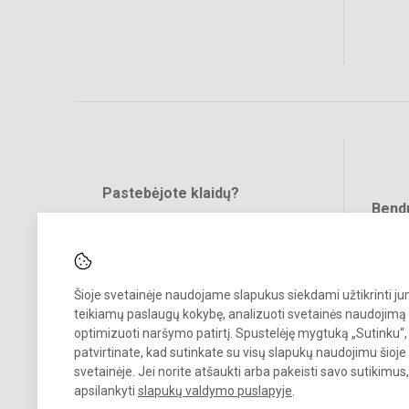
Pastebėjote klaidų?
Bend
Turite pasiūlymų?
RAŠYKITE
Šioje svetainėje naudojame slapukus siekdami užtikrinti j
teikiamų paslaugų kokybę, analizuoti svetainės naudojimą 
optimizuoti naršymo patirtį. Spustelėję mygtuką „Sutinku“,
patvirtinate, kad sutinkate su visų slapukų naudojimu šioje
svetainėje. Jei norite atšaukti arba pakeisti savo sutikimu
© 2023 Kauno „Saulės“ gimnazija. Visos teisės saugomos.
apsilankyti
slapukų valdymo puslapyje
.
Kopijuoti turinį be raštiško gimnazijos sutikimo griežtai draudžiama.