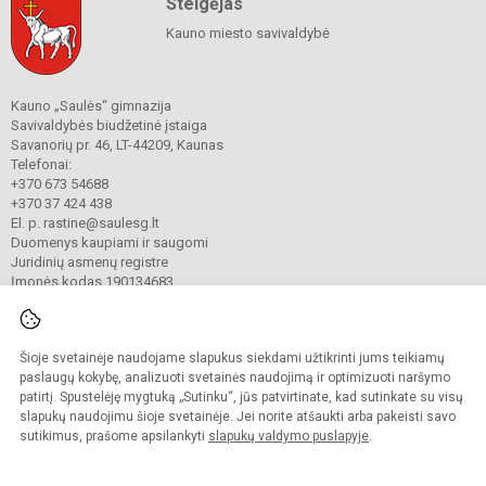
Steigėjas
Kauno miesto savivaldybė
Kauno „Saulės“ gimnazija
Savivaldybės biudžetinė įstaiga
Savanorių pr. 46, LT-44209, Kaunas
Telefonai:
+370 673 54688
+370 37 424 438
El. p. rastine@saulesg.lt
Duomenys kaupiami ir saugomi
Juridinių asmenų registre
Įmonės kodas 190134683
Šioje svetainėje naudojame slapukus siekdami užtikrinti jums teikiamų
© 2023 Kauno „Saulės“ gimnazija. Visos teisės saugomos.
Kopijuoti turinį be raštiško gimnazijos sutikimo griežtai draudžiama.
paslaugų kokybę, analizuoti svetainės naudojimą ir optimizuoti naršymo
patirtį. Spustelėję mygtuką „Sutinku“, jūs patvirtinate, kad sutinkate su visų
Prieinamumo paraiška
Slapukų valdymas
slapukų naudojimu šioje svetainėje. Jei norite atšaukti arba pakeisti savo
sutikimus, prašome apsilankyti
slapukų valdymo puslapyje
.
Sumanus būdas atnaujinti
mokyklos interneto
svetainę