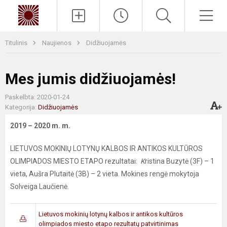
Paieška
Men
Titulinis
Naujienos
Didžiuojamės
Mes jumis didžiuojamės!
Paskelbta: 2020-01-24
Kategorija:
Didžiuojamės
2019 – 2020 m. m.
LIETUVOS MOKINIŲ LOTYNŲ KALBOS IR ANTIKOS KULTŪROS
OLIMPIADOS MIESTO ETAPO rezultatai:
K
ristina Buzytė (3F) – 1
vieta, Aušra Plutaitė (3B) – 2 vieta. Mokines rengė mokytoja
Solveiga Laučienė.
Lietuvos mokinių lotynų kalbos ir antikos kultūros
olimpiados miesto etapo rezultatų patvirtinimas