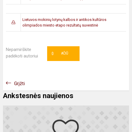
Lietuvos mokinių lotynų kalbos ir antikos kultūros
olimpiados miesto etapo rezultatų suvestinė
Nepamirškite
0
AČIŪ
padėkoti autoriui
Grįžti
Ankstesnės naujienos
M
j
d