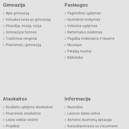
Gimnazija
Paslaugos
Apie gimnaziją
Pagrindinis ugdymas
Virtualus turas po gimnaziją
Nuotolinis mokymas
Filosofija, misija, vizija
Vidurinis ugdymas
Gimnazijos himnas
Neformalus švietimas
Tradiciniai renginiai
Pagalba mokiniams ir tėvams
Priėmimas į gimnaziją
Muziejus
Patalpų nuoma
Biblioteka
Ataskaitos
Informacija
Biudžeto vykdymo ataskaitos
Nuorodos
Finansinės ataskaitos
Laisvos darbo vietos
Lėšos veiklai viešinti
Asmens duomenų apsauga
Projektai
Konsultavimasis su visuomene