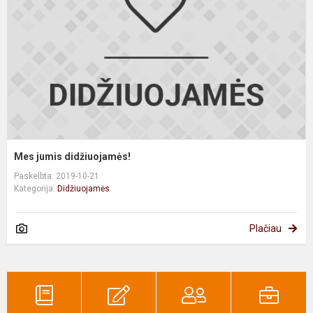
Mes jumis didžiuojamės!
Paskelbta: 2019-10-21
Kategorija:
Didžiuojamės
Plačiau