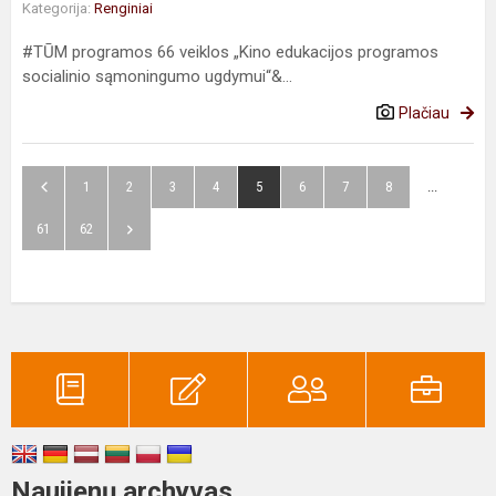
Kategorija:
Renginiai
#TŪM programos 66 veiklos „Kino edukacijos programos
socialinio sąmoningumo ugdymui“&...
Plačiau
1
2
3
4
5
6
7
8
...
61
62
Naujienų archyvas