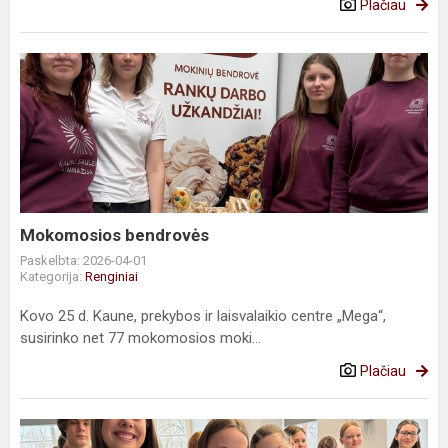
Plačiau
Mokomosios
bendrovės
Mokomosios bendrovės
Paskelbta: 2026-04-01
Kategorija:
Renginiai
Kovo 25 d. Kaune, prekybos ir laisvalaikio centre „Mega“,
susirinko net 77 mokomosios moki...
Plačiau
Hiratsukos