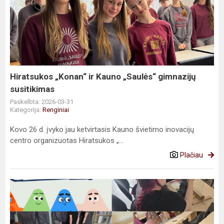
„Konan“
ir
Kauno
„Saulės“
gimnazijų
susitikimas
Hiratsukos „Konan“ ir Kauno „Saulės“ gimnazijų
susitikimas
Paskelbta: 2026-03-31
Kategorija:
Renginiai
Kovo 26 d. įvyko jau ketvirtasis Kauno švietimo inovacijų
centro organizuotas Hiratsukos „...
Plačiau
Kampanija
BE
PATYČIŲ