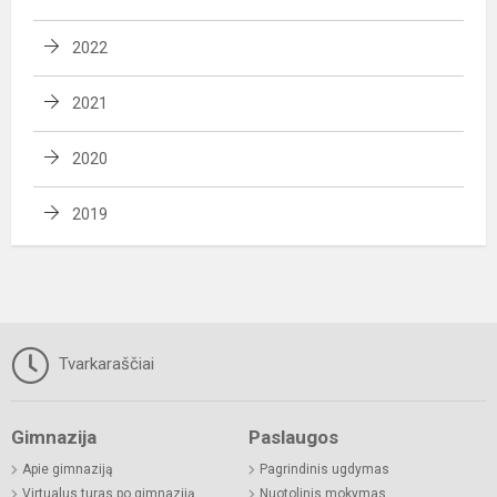
2022
2021
2020
2019
Tvarkaraščiai
Gimnazija
Paslaugos
Apie gimnaziją
Pagrindinis ugdymas
Virtualus turas po gimnaziją
Nuotolinis mokymas