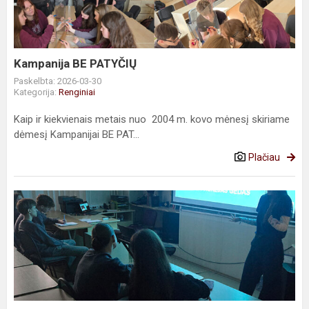
Kampanija BE PATYČIŲ
Paskelbta: 2026-03-30
Kategorija:
Renginiai
Kaip ir kiekvienais metais nuo 2004 m. kovo mėnesį skiriame
dėmesį Kampanijai BE PAT...
Plačiau
Vilniaus
TECH
atstovai
susitinka
su
Sauliokais