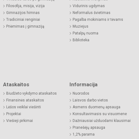
Filosofija, misija, vizija
Vidurinis ugdymas
Gimnazijos himnas
Neformalus švietimas
Tradiciniai renginiai
Pagalba mokiniams ir tėvams
Priėmimas į gimnaziją
Muziejus
Patalpų nuoma
Biblioteka
Ataskaitos
Informacija
Biudžeto vykdymo ataskaitos
Nuorodos
Finansinės ataskaitos
Laisvos darbo vietos
Lėšos veiklai viešinti
Asmens duomenų apsauga
Projektai
Konsultavimasis su visuomene
Viešieji pirkimai
Dažniausiai užduodami klausimai
Pranešėjų apsauga
1,2% parama