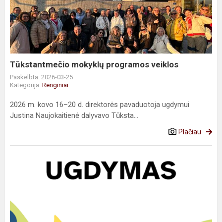
programos
veiklos
Tūkstantmečio mokyklų programos veiklos
Paskelbta: 2026-03-25
Kategorija:
Renginiai
2026 m. kovo 16–20 d. direktorės pavaduotoja ugdymui
Justina Naujokaitienė dalyvavo Tūksta...
Plačiau
Bendruomenės
telkimo
mokymai