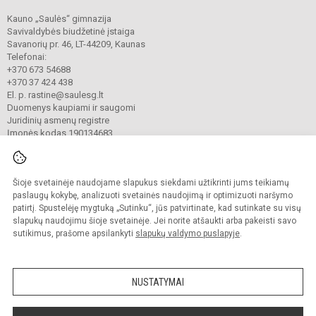
Kauno „Saulės“ gimnazija
Savivaldybės biudžetinė įstaiga
Savanorių pr. 46, LT-44209, Kaunas
Telefonai:
+370 673 54688
+370 37 424 438
El. p. rastine@saulesg.lt
Duomenys kaupiami ir saugomi
Juridinių asmenų registre
Įmonės kodas 190134683
Šioje svetainėje naudojame slapukus siekdami užtikrinti jums teikiamų
© 2023 Kauno „Saulės“ gimnazija. Visos teisės saugomos.
Kopijuoti turinį be raštiško gimnazijos sutikimo griežtai draudžiama.
paslaugų kokybę, analizuoti svetainės naudojimą ir optimizuoti naršymo
patirtį. Spustelėję mygtuką „Sutinku“, jūs patvirtinate, kad sutinkate su visų
Prieinamumo paraiška
Slapukų valdymas
slapukų naudojimu šioje svetainėje. Jei norite atšaukti arba pakeisti savo
sutikimus, prašome apsilankyti
slapukų valdymo puslapyje
.
Sumanus būdas atnaujinti
mokyklos interneto
svetainę
NUSTATYMAI