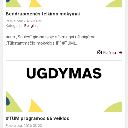
Bendruomenės telkimo mokymai
Paskelbta: 2026-03-25
Kategorija:
Renginiai
auno „Saulės“ gimnazijoje sėkmingai užbaigėme
„Tūkstantmečio mokyklos II“( #TŪM)...
Plačiau
#TŪM programos
66
veiklos
#TŪM programos 66 veiklos
Paskelbta: 2026-03-23