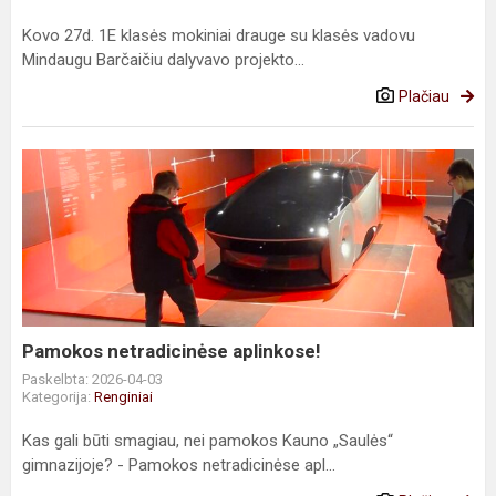
Kovo 27d. 1E klasės mokiniai drauge su klasės vadovu
Mindaugu Barčaičiu dalyvavo projekto...
Plačiau
Pamokos
netradicinėse
aplinkose!
Pamokos netradicinėse aplinkose!
Paskelbta: 2026-04-03
Kategorija:
Renginiai
Kas gali būti smagiau, nei pamokos Kauno „Saulės“
gimnazijoje? - Pamokos netradicinėse apl...