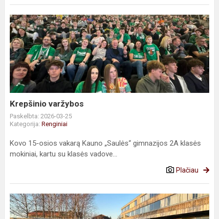
Krepšinio
varžybos
Krepšinio varžybos
Paskelbta: 2026-03-25
Kategorija:
Renginiai
Kovo 15-osios vakarą Kauno „Saulės“ gimnazijos 2A klasės
mokiniai, kartu su klasės vadove...
Plačiau
Tūkstantmečio
mokyklų