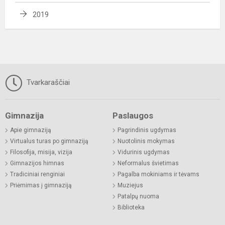
2019
Tvarkaraščiai
Gimnazija
Paslaugos
Apie gimnaziją
Pagrindinis ugdymas
Virtualus turas po gimnaziją
Nuotolinis mokymas
Filosofija, misija, vizija
Vidurinis ugdymas
Gimnazijos himnas
Neformalus švietimas
Tradiciniai renginiai
Pagalba mokiniams ir tėvams
Priėmimas į gimnaziją
Muziejus
Patalpų nuoma
Biblioteka