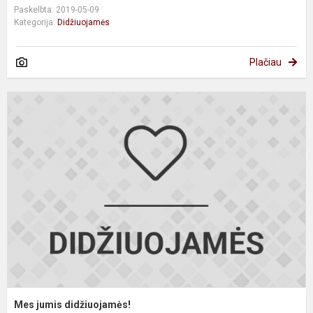
Paskelbta: 2019-05-09
Kategorija:
Didžiuojamės
Plačiau
M
j
d
Mes jumis didžiuojamės!