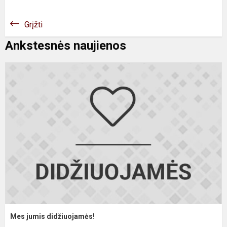
Grįžti
Ankstesnės naujienos
M
j
d
Mes jumis didžiuojamės!