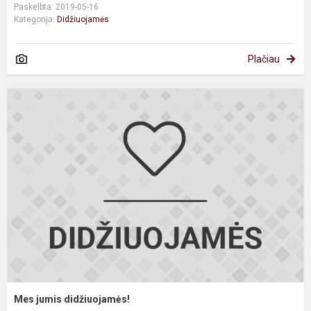
Paskelbta: 2019-05-16
Kategorija:
Didžiuojamės
Plačiau
M
j
d
Mes jumis didžiuojamės!