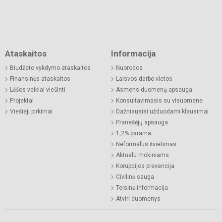
Ataskaitos
Informacija
Biudžeto vykdymo ataskaitos
Nuorodos
Finansinės ataskaitos
Laisvos darbo vietos
Lėšos veiklai viešinti
Asmens duomenų apsauga
Projektai
Konsultavimasis su visuomene
Viešieji pirkimai
Dažniausiai užduodami klausimai
Pranešėjų apsauga
1,2% parama
Neformalus švietimas
Aktualu mokiniams
Korupcijos prevencija
Civilinė sauga
Teisinė informacija
Atviri duomenys