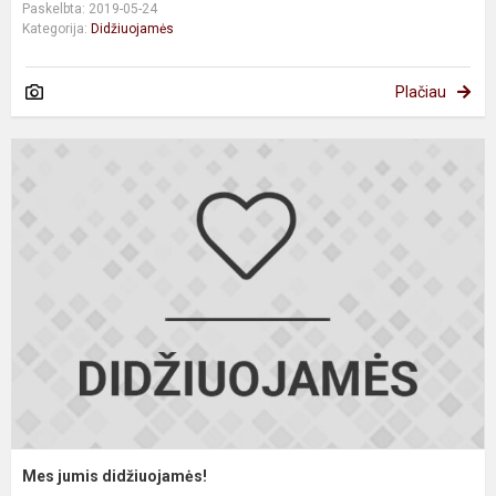
Paskelbta: 2019-05-24
Kategorija:
Didžiuojamės
Plačiau
M
j
d
Mes jumis didžiuojamės!