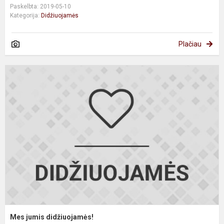
Paskelbta: 2019-05-10
Kategorija:
Didžiuojamės
Plačiau
M
j
d
Mes jumis didžiuojamės!