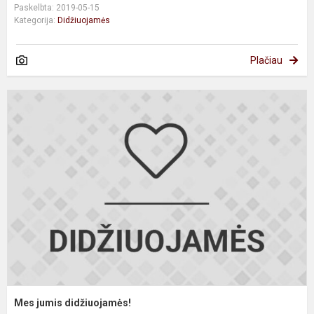
Paskelbta: 2019-05-15
Kategorija:
Didžiuojamės
Plačiau
M
j
d
Mes jumis didžiuojamės!