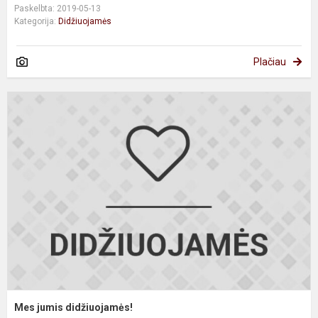
Paskelbta: 2019-05-13
Kategorija:
Didžiuojamės
Plačiau
M
j
d
Mes jumis didžiuojamės!