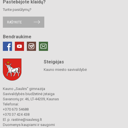
Pastebėjote klaidų?
Turite pasiūlymų?
RAŠYKITE
Bendraukime
Steigėjas
Kauno miesto savivaldybė
Kauno „Saulės“ gimnazija
Savivaldybės biudžetinė įstaiga
Savanorių pr. 46, LT-44209, Kaunas
Telefonai:
+370 673 54688
+370 37 424 438
El. p. rastine@saulesg.lt
Duomenys kaupiami ir saugomi