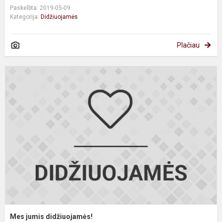
Paskelbta: 2019-05-09
Kategorija:
Didžiuojamės
Plačiau
M
j
d
Mes jumis didžiuojamės!