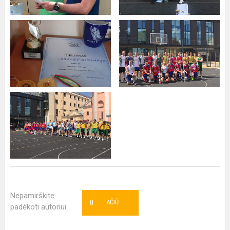
Nepamirškite
0
AČIŪ
padėkoti autoriui