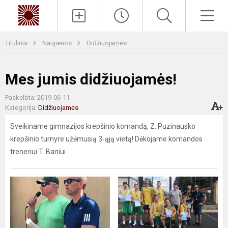
Paieška
Men
Titulinis
Naujienos
Didžiuojamės
Mes jumis didžiuojamės!
Paskelbta: 2019-06-11
Kategorija:
Didžiuojamės
Sveikiname gimnazijos krepšinio komandą, Z. Puzinausko
krepšinio turnyre užėmusią 3-ąją vietą! Dėkojame komandos
treneriui T. Baniui.