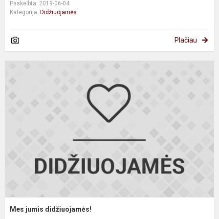
Paskelbta: 2019-06-04
Kategorija:
Didžiuojamės
Plačiau
M
j
d
Mes jumis didžiuojamės!