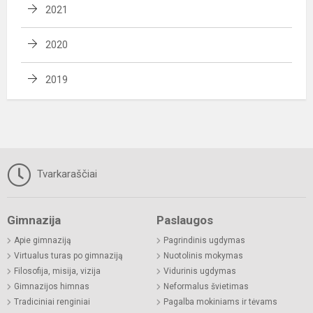
2021
2020
2019
Tvarkaraščiai
Gimnazija
Paslaugos
Apie gimnaziją
Pagrindinis ugdymas
Virtualus turas po gimnaziją
Nuotolinis mokymas
Filosofija, misija, vizija
Vidurinis ugdymas
Gimnazijos himnas
Neformalus švietimas
Tradiciniai renginiai
Pagalba mokiniams ir tėvams