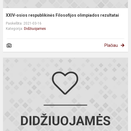
XXIV-osios respublikinės Filosofijos olimpiados rezultatai
Paskelbta: 2021-03-16
Kategorija:
Didžiuojamės
Plačiau
M
j
d