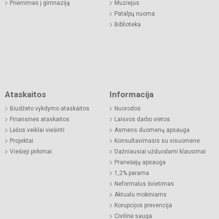
Priėmimas į gimnaziją
Muziejus
Patalpų nuoma
Biblioteka
Ataskaitos
Informacija
Biudžeto vykdymo ataskaitos
Nuorodos
Finansinės ataskaitos
Laisvos darbo vietos
Lėšos veiklai viešinti
Asmens duomenų apsauga
Projektai
Konsultavimasis su visuomene
Viešieji pirkimai
Dažniausiai užduodami klausimai
Pranešėjų apsauga
1,2% parama
Neformalus švietimas
Aktualu mokiniams
Korupcijos prevencija
Civilinė sauga