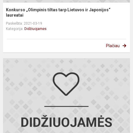
Konkurso „Olimpinis tiltas tarp Lietuvos ir Japonijos“
laureatai
Paskelbta: 2021-03-19
Kategorija:
Didžiuojamės
Plačiau
X
o
r
F
o
r