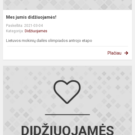
Mes jumis didžiuojamės!
Paskelbta: 2021-03-04
Kategorija:
Didžiuojamės
Lietuvos mokinių dailės olimpiados antrojo etapo
Plačiau
M
j
d