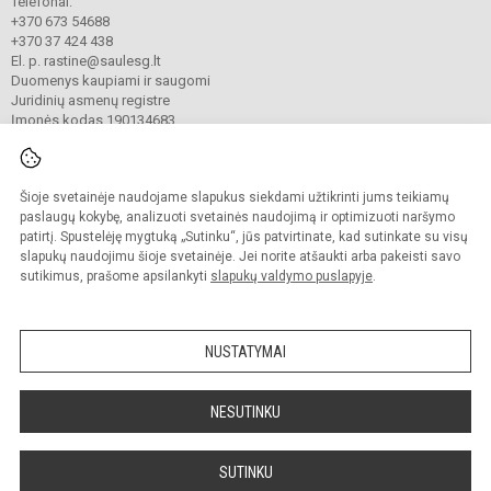
Telefonai:
+370 673 54688
+370 37 424 438
El. p. rastine@saulesg.lt
Duomenys kaupiami ir saugomi
Juridinių asmenų registre
Įmonės kodas 190134683
Šioje svetainėje naudojame slapukus siekdami užtikrinti jums teikiamų
© 2023 Kauno „Saulės“ gimnazija. Visos teisės saugomos.
Kopijuoti turinį be raštiško gimnazijos sutikimo griežtai draudžiama.
paslaugų kokybę, analizuoti svetainės naudojimą ir optimizuoti naršymo
patirtį. Spustelėję mygtuką „Sutinku“, jūs patvirtinate, kad sutinkate su visų
Prieinamumo paraiška
Slapukų valdymas
slapukų naudojimu šioje svetainėje. Jei norite atšaukti arba pakeisti savo
sutikimus, prašome apsilankyti
slapukų valdymo puslapyje
.
Sumanus būdas atnaujinti
mokyklos interneto
svetainę
NUSTATYMAI
NESUTINKU
SUTINKU