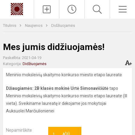
Paieška
Men
Titulinis
Naujienos
Didžiuojamės
Mes jumis didžiuojamės!
Paskelbta: 2021-04-19
Kategorija:
Didžiuojamės
Meninio moksleivių skaitymo konkurso miesto etapo laureatė
Džiaugiamės: 2B klasės mokinė Urtė Simonavičiūtė
tapo
Meninio moksleivių skaitymo konkurso miesto etapo laureate (III
vieta). Sveikiname laureatę ir dėkojame jos mokytojai
Auksuolei Marčiulionienei
Nepamirškite
1
AČIŪ