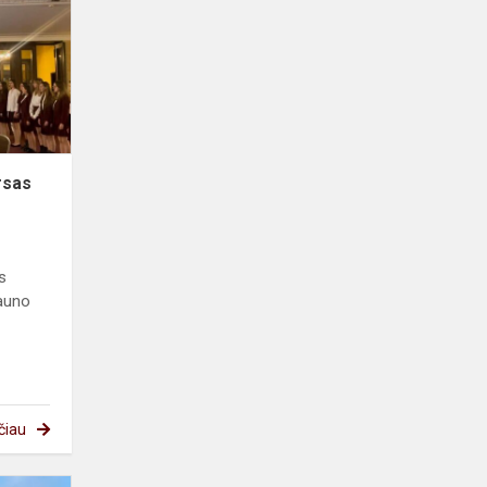
konkursas
rsas
s
auno
čiau
Varžybos