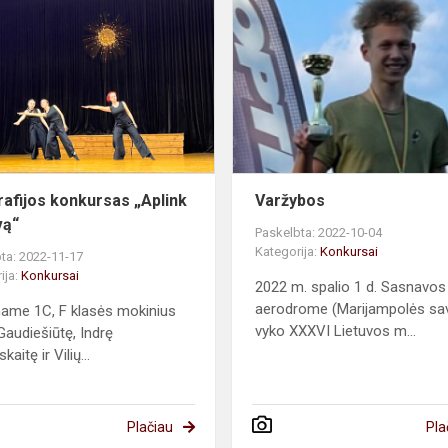
konkursas
„Aplink
Lietuvą“
afijos konkursas „Aplink
Varžybos
vą“
Paskelbta: 2022-10-04
Kategorija:
Konkursai
ta: 2022-11-17
ija:
Konkursai
2022 m. spalio 1 d. Sasnavos
aerodrome (Marijampolės sav
name 1C, F klasės mokinius
vyko XXXVI Lietuvos m...
Gaudiešiūtę, Indrę
kaitę ir Vilių...
Plačiau
Pla