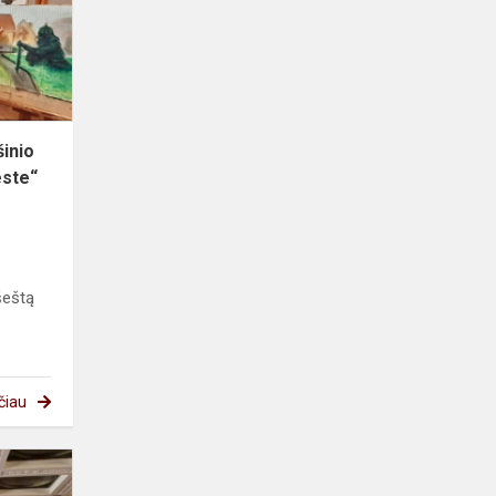
konkursas
„Skulptūra
mieste“
šinio
este“
šeštą
čiau
Patriotinės
dainos