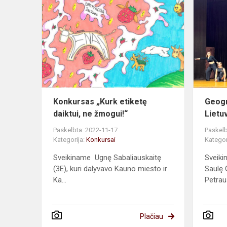
„Kurk
etiketę
daiktui,
ne
žmogui!“
Konkursas „Kurk etiketę
Geogr
daiktui, ne žmogui!“
Lietu
Paskelbta: 2022-11-17
Paskelb
Kategorija:
Konkursai
Kategor
Sveikiname Ugnę Sabaliauskaitę
Sveiki
(3E), kuri dalyvavo Kauno miesto ir
Saulę 
Ka...
Petraus
Plačiau