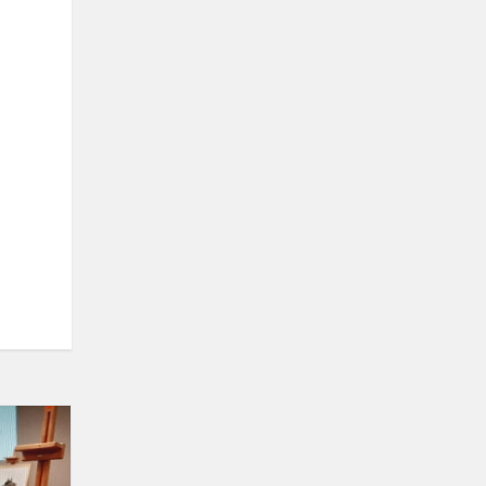
Respublikinis
mokinių
piešinio