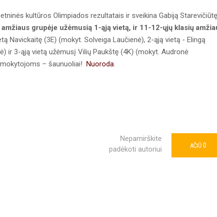
etninės kultūros Olimpiados rezultatais ir sveikina Gabiją Starevičiūt
ų amžiaus grupėje užėmusią 1-ąją vietą, ir 11-12-ųjų klasių amži
tą Navickaitę (3E) (mokyt. Solveiga Laučienė), 2-ąją vietą - Elingą
ė) ir 3-ąją vietą užėmusį Vilių Paukštę (4K) (mokyt. Audronė
s mokytojoms – šaunuoliai!
Nuoroda
.
Nepamirškite
0
AČIŪ
padėkoti autoriui