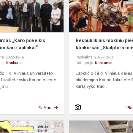
ekonomikai
ir
aplinkai“
rsas „Karo poveikis
Respublikinis mokinių pie
mikai ir aplinkai“
konkursas „Skulptūra mi
ta: 2022-12-02
Paskelbta: 2022-12-01
ija:
Konkursai
Kategorija:
Konkursai
io 1 d. Vilniaus universiteto
Lapkričio 18 d. Vilniaus dailės
fakultete vyko Kauno miesto
akademijos Kauno fakultete 
o u...
kartą vyko trad...
Plačiau
Pla
Dainuojamoji
poezija