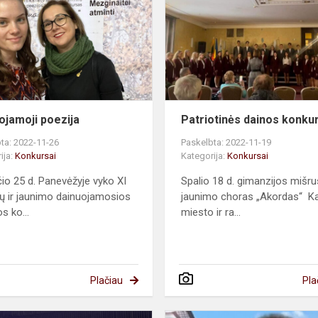
ojamoji poezija
Patriotinės dainos konku
ta: 2022-11-26
Paskelbta: 2022-11-19
ija:
Konkursai
Kategorija:
Konkursai
čio 25 d. Panevėžyje vyko XI
Spalio 18 d. gimanzijos mišru
ų ir jaunimo dainuojamosios
jaunimo choras „Akordas“ K
s ko...
miesto ir ra...
Plačiau
Pla
Geografijos