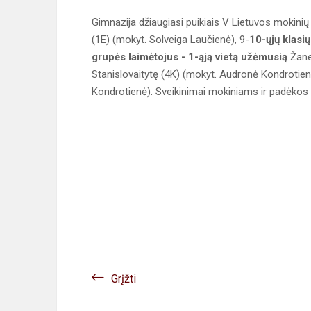
Gimnazija džiaugiasi puikiais V Lietuvos mokinių 
(1E) (mokyt. Solveiga Laučienė), 9-
10-ųjų klasi
grupės laimėtojus - 1-ąją vietą užėmusią
Žane
Stanislovaitytę (4K) (mokyt. Audronė Kondrotien
Kondrotienė). Sveikinimai mokiniams ir padėko
Grįžti