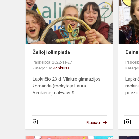
Žalioji olimpiada
Dainu
Paskelbta: 2022-11-27
Paskelb
Kategorija:
Konkursai
Kategor
Lapkričio 23 d. Vilniuje gimnazijos
Lapkri
komanda (mokytoja Laura
mokini
Verikienė) dalyvavo&...
poezijo
Plačiau
Konkursas