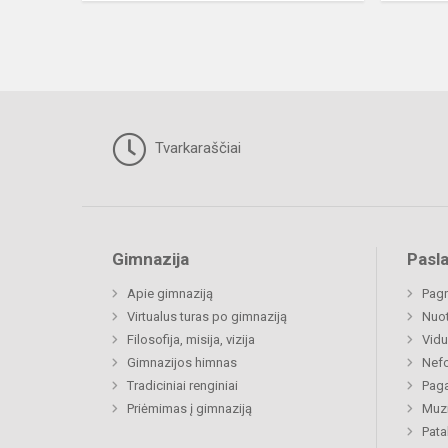
Tvarkaraščiai
Gimnazija
Pasl
Apie gimnaziją
Pagr
Virtualus turas po gimnaziją
Nuo
Filosofija, misija, vizija
Vidu
Gimnazijos himnas
Nefo
Tradiciniai renginiai
Paga
Priėmimas į gimnaziją
Muzi
Pat