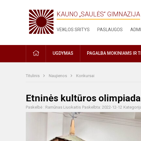
KAUNO „SAULĖS“ GIMNAZIJA
VEIKLOS SRITYS
PASLAUGOS
ADMI
PRADŽIA
UGDYMAS
PAGALBA MOKINIAMS IR 
Titulinis
Naujienos
Konkursai
Etninės kultūros olimpiada
Paskelbė : Ramūnas Liuokaitis
Paskelbta: 2022-12-12
Kategorij