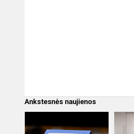
Ankstesnės naujienos
Gamtamoksl
turnyras