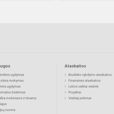
augos
Ataskaitos
indinis ugdymas
Biudžeto vykdymo ataskaitos
tolinis mokymas
Finansinės ataskaitos
rinis ugdymas
Lėšos veiklai viešinti
rmalus švietimas
Projektai
lba mokiniams ir tėvams
Viešieji pirkimai
ejus
alpų nuoma