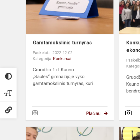
Gamtamokslinis turnyras
Konku
ekono
Paskelbta: 2022-12-02
Kategorija:
Konkursai
Paskelb
Kategor
Gruodžio 1 d. Kauno
„Saulės“ gimnazijoje vyko
Gruodž
gamtamokslinis turnyras, kuri...
Kauno 
bendroj
Plačiau
Žalioji
olimpiada