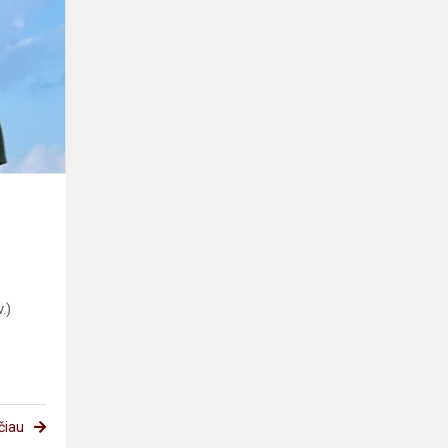
.)
čiau