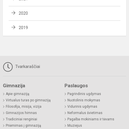
2020
2019
Tvarkaraščiai
Gimnazija
Paslaugos
Apie gimnaziją
Pagrindinis ugdymas
Virtualus turas po gimnaziją
Nuotolinis mokymas
Filosofija, misija, vizija
Vidurinis ugdymas
Gimnazijos himnas
Neformalus švietimas
Tradiciniai renginiai
Pagalba mokiniams ir tėvams
Priėmimas į gimnaziją
Muziejus