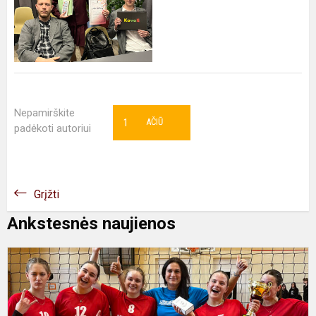
Nepamirškite
1
AČIŪ
padėkoti autoriui
Grįžti
Ankstesnės naujienos
M
t
t