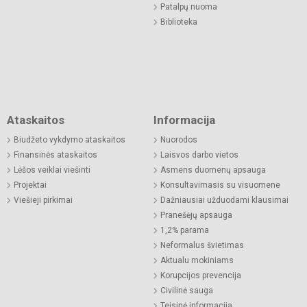
Patalpų nuoma
Biblioteka
Ataskaitos
Informacija
Biudžeto vykdymo ataskaitos
Nuorodos
Finansinės ataskaitos
Laisvos darbo vietos
Lėšos veiklai viešinti
Asmens duomenų apsauga
Projektai
Konsultavimasis su visuomene
Viešieji pirkimai
Dažniausiai užduodami klausimai
Pranešėjų apsauga
1,2% parama
Neformalus švietimas
Aktualu mokiniams
Korupcijos prevencija
Civilinė sauga
Teisinė informacija