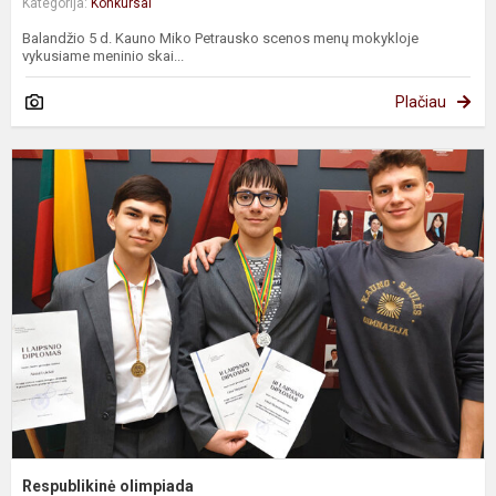
Kategorija:
Konkursai
Balandžio 5 d. Kauno Miko Petrausko scenos menų mokykloje
vykusiame meninio skai...
Plačiau
R
o
Respublikinė olimpiada