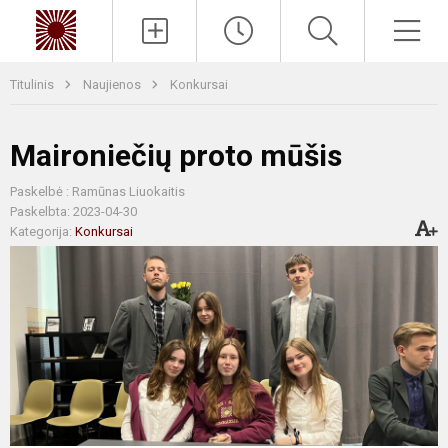
Paieška
Men
Titulinis
Naujienos
Konkursai
Maironiečių proto mūšis
Paskelbė : Ramūnas Liuokaitis
Paskelbta: 2023-04-30
Kategorija:
Konkursai