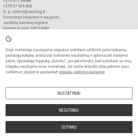
+370 673 54688
+370 37 424 438
El. p. rastine@saulesg.lt
Duomenys kaupiami ir saugomi
Juridinių asmenų registre
Įmonės kodas 190134683
Šioje svetainėje naudojame slapukus siekdami užtikrinti jums teikiamų
© 2023 Kauno „Saulės“ gimnazija. Visos teisės saugomos.
Kopijuoti turinį be raštiško gimnazijos sutikimo griežtai draudžiama.
paslaugų kokybę, analizuoti svetainės naudojimą ir optimizuoti naršymo
patirtį. Spustelėję mygtuką „Sutinku“, jūs patvirtinate, kad sutinkate su visų
Prieinamumo paraiška
Slapukų valdymas
slapukų naudojimu šioje svetainėje. Jei norite atšaukti arba pakeisti savo
sutikimus, prašome apsilankyti
slapukų valdymo puslapyje
.
Sumanus būdas atnaujinti
mokyklos interneto
svetainę
NUSTATYMAI
NESUTINKU
SUTINKU