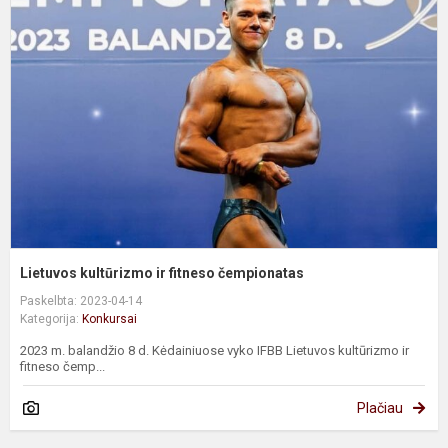
k
ir
f
č
Lietuvos kultūrizmo ir fitneso čempionatas
Paskelbta: 2023-04-14
Kategorija:
Konkursai
2023 m. balandžio 8 d. Kėdainiuose vyko IFBB Lietuvos kultūrizmo ir
fitneso čemp...
Plačiau