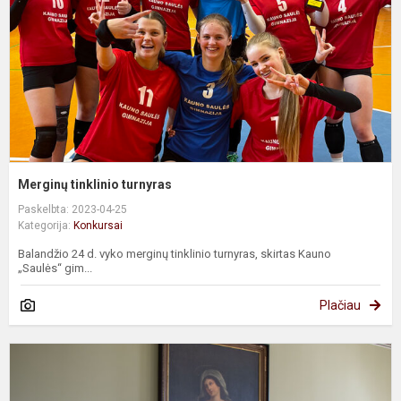
Merginų tinklinio turnyras
Paskelbta: 2023-04-25
Kategorija:
Konkursai
Balandžio 24 d. vyko merginų tinklinio turnyras, skirtas Kauno
„Saulės“ gim...
Plačiau
I
o