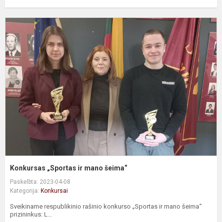
K
„
ir
m
š
Konkursas „Sportas ir mano šeima“
Paskelbta: 2023-04-08
Kategorija:
Konkursai
Sveikiname respublikinio rašinio konkurso „Sportas ir mano šeima“
prizininkus: L...