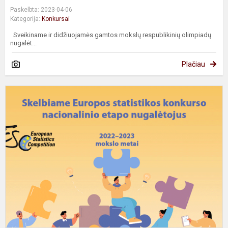
Paskelbta: 2023-04-06
Kategorija:
Konkursai
Sveikiname ir didžiuojamės gamtos mokslų respublikinių olimpiadų
nugalėt...
Plačiau
E
s
k