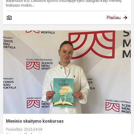
Balandžio 6 d. Lietuvos sporto muziejuje vyko daugiau kaip mėnesį
trukusio mokin...
Plačiau
M
s
k
Meninio skaitymo konkursas
Paskelbta: 2023-04-08