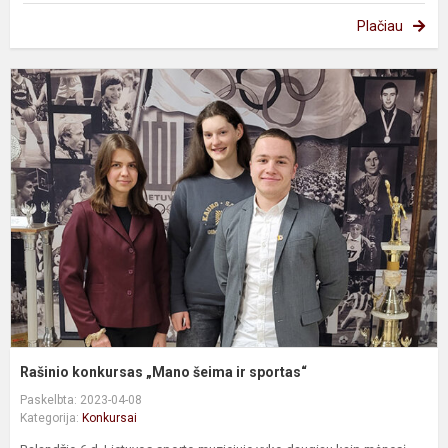
Plačiau
R
k
„
š
ir
s
Rašinio konkursas „Mano šeima ir sportas“
Paskelbta: 2023-04-08
Kategorija:
Konkursai