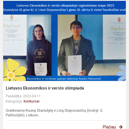
L
E
ir
v
o
Lietuvos Ekonomikos ir verslo olimpiada
Paskelbta: 2023-04-11
Kategorija:
Konkursai
Sveikiname Rusnę Staniulytę ir Liną Steponavičių (mokyt. S.
Paštuolytė), Lietuvo...
Plačiau