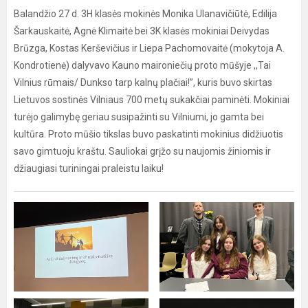
Balandžio 27 d. 3H klasės mokinės Monika Ulanavičiūtė, Edilija
Šarkauskaitė, Agnė Klimaitė bei 3K klasės mokiniai Deivydas
Brūzga, Kostas Kerševičius ir Liepa Pachomovaitė (mokytoja A.
Kondrotienė) dalyvavo Kauno maironiečių proto mūšyje ,,Tai
Vilnius rūmais/ Dunkso tarp kalnų plačiai!”, kuris buvo skirtas
Lietuvos sostinės Vilniaus 700 metų sukakčiai paminėti. Mokiniai
turėjo galimybę geriau susipažinti su Vilniumi, jo gamta bei
kultūra. Proto mūšio tikslas buvo paskatinti mokinius didžiuotis
savo gimtuoju kraštu. Sauliokai grįžo su naujomis žiniomis ir
džiaugiasi turiningai praleistu laiku!