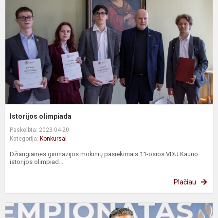
Istorijos olimpiada
Paskelbta: 2023-04-20
Kategorija:
Konkursai
Džiaugiamės gimnazijos mokinių pasiekimais 11-osios VDU Kauno
istorijos olimpiad...
Plačiau
L