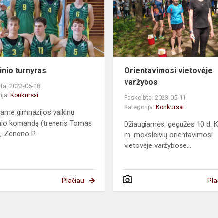
inio turnyras
Orientavimosi vietovėje
varžybos
ta: 2023-05-18
ija:
Konkursai
Paskelbta: 2023-05-11
Kategorija:
Konkursai
name gimnazijos vaikinų
nio komandą (treneris Tomas
Džiaugiamės: gegužės 10 d. 
, Zenono P...
m. moksleivių orientavimosi
vietovėje varžybose...
Plačiau
Pla