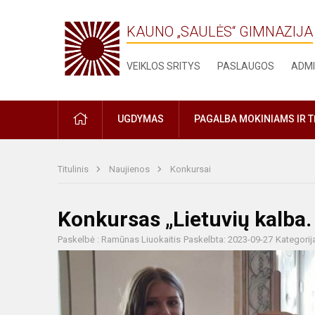
KAUNO „SAULĖS“ GIMNAZIJA
VEIKLOS SRITYS
PASLAUGOS
ADMI
PRADŽIA
UGDYMAS
PAGALBA MOKINIAMS IR 
Titulinis
Naujienos
Konkursai
Konkursas „Lietuvių kalba. 
Paskelbė : Ramūnas Liuokaitis
Paskelbta: 2023-09-27
Kategorij