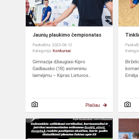
Jaunių plaukimo čempionatas
Tinkl
Paskelbta: 2023-06-12
Paskelb
Kategorija:
Konkursai
Kategor
Gimnazija džiaugiasi Kipro
Biržel
Gadliausko (1B) asmeniniu
komand
laimėjimu – Kipras Lietuvos...
Emilija
Plačiau
ES
ir
matematika