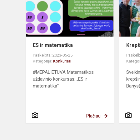
ES ir matematika
Krepš
Paskelbta: 2023-05-25
Paskelb
Kategorija:
Konkursai
Kategor
#MEPALIETUVA Matematikos
Sveiki
uždavinio konkursas: „ES ir
krepši
matematika“
Banys)
Plačiau