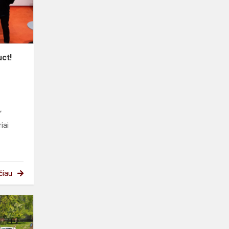
uct!
“
iai
čiau
Orientavimosi
vietovėje
varžybos