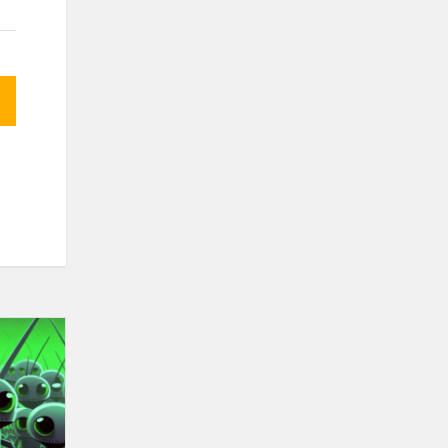
Programavimo
konkursas
„Spring
Challenge
2023“