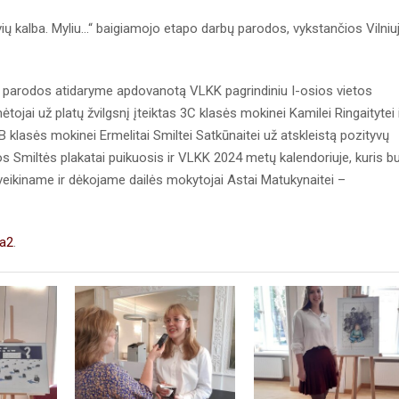
ų kalba. Myliu...“ baigiamojo etapo darbų parodos, vykstančios Vilniuj
 parodos atidaryme apdovanotą VLKK pagrindiniu I-osios vietos
tojai už platų žvilgsnį įteiktas 3C klasės mokinei Kamilei Ringaitytei 
B klasės mokinei Ermelitai Smiltei Satkūnaitei už atskleistą pozityvų
itos Smiltės plakatai puikuosis ir VLKK 2024 metų kalendoriuje, kuris b
eikiname ir dėkojame dailės mokytojai Astai Matukynaitei –
a2
.