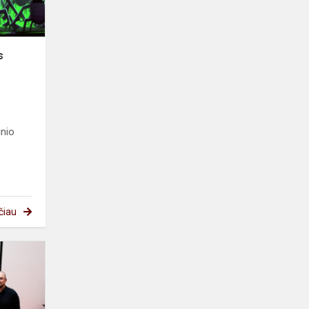
s
inio
čiau
Design.
Engineer.
Construct!
Lithuania