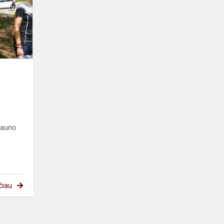
Kauno
čiau