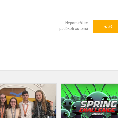
Nepamirškite
0
AČIŪ
padėkoti autoriui
Tarptautinė
biologijos
olimpiada