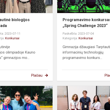
autinė biologijos
Programavimo konkursa
iada
„Spring Challenge 2023“
ta: 2023-07-11
Paskelbta: 2023-07-04
ija:
Konkursai
Kategorija:
Konkursai
utinėje
Gimnazija džiaugiasi Tarptaut
ijos olimpiadoje Kauno
informacinių technologijų
s“ gimnazijos mo...
programavimo konkurs...
Plačiau
Pla
Tinklinio
turnyras
s