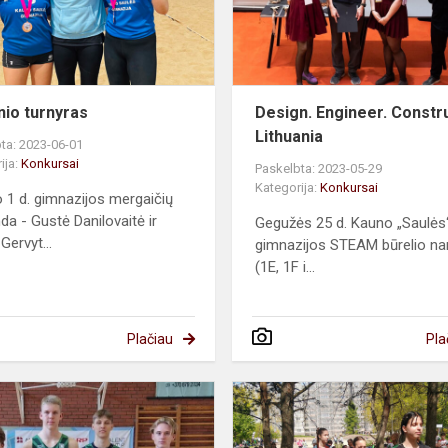
inio turnyras
Design. Engineer. Constr
Lithuania
ta: 2023-06-01
ija:
Konkursai
Paskelbta: 2023-05-29
Kategorija:
Konkursai
io 1 d. gimnazijos mergaičių
a - Gustė Danilovaitė ir
Gegužės 25 d. Kauno „Saulės
 Gervyt...
gimnazijos STEAM būrelio nar
(1E, 1F i...
Plačiau
Pla
Krepšinio
turnyras