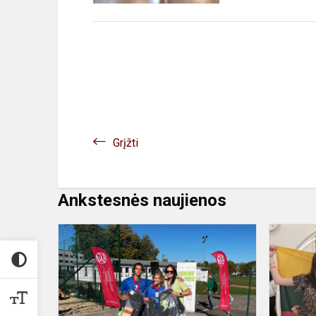
Grįžti
Ankstesnės naujienos
Tinklinio
varžybos