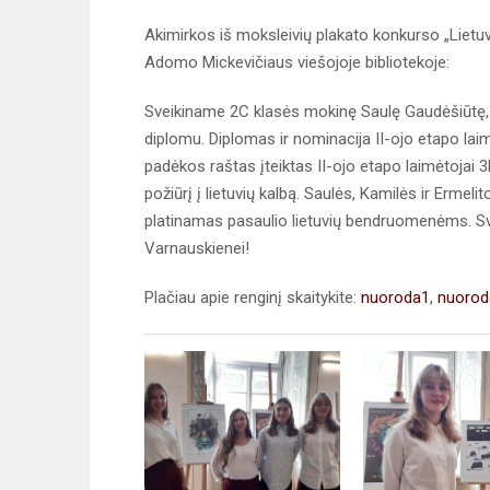
Akimirkos iš moksleivių plakato konkurso „Lietuvi
Adomo Mickevičiaus viešojoje bibliotekoje:
Sveikiname 2C klasės mokinę Saulę Gaudėšiūtę,
diplomu. Diplomas ir nominacija II-ojo etapo laimė
padėkos raštas įteiktas II-ojo etapo laimėtojai 3
požiūrį į lietuvių kalbą. Saulės, Kamilės ir Ermel
platinamas pasaulio lietuvių bendruomenėms. Sv
Varnauskienei!
Plačiau apie renginį skaitykite:
nuoroda1
,
nuorod