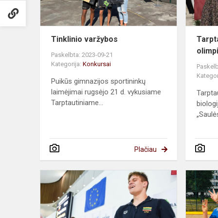
Tinklinio varžybos
Tarpt
olimp
Paskelbta: 2023-09-21
Kategorija:
Konkursai
Paskelb
Kategor
Puikūs gimnazijos sportininkų
laimėjimai rugsėjo 21 d. vykusiame
Tarpta
Tarptautiniame...
biolog
„Saulė
Plačiau
Jaunių
plaukimo
čempionata