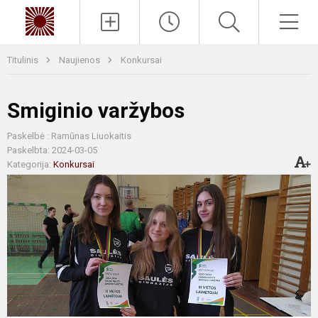
Paieška
Men
Titulinis
Naujienos
Konkursai
Smiginio varžybos
Paskelbė : Ramūnas Liuokaitis
Paskelbta: 2024-03-05
Kategorija:
Konkursai