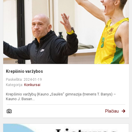
Krepšinio varžybos
Paskelbta: 2024-01-19
Kategorija:
Konkursai
Krepšinio varžybų (Kauno „Saulės“ gimnazija (treneris T. Banys) –
Kauno J. Basan...
Plačiau
L