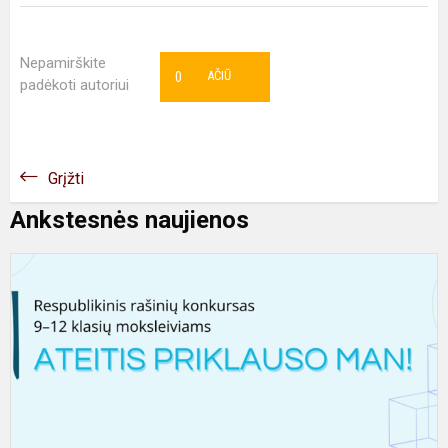
Nepamirškite
0
AČIŪ
padėkoti autoriui
Grįžti
Ankstesnės naujienos
A
p
m