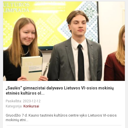
„
g
d
L
V
o
m
et
„Saulės“ gimnazistai dalyvavo Lietuvos VI-osios mokinių
etninės kultūros ol...
Paskelbta: 2023-12-12
Kategorija:
Konkursai
Gruodžio 7 d. Kauno tautinės kultūros centre vyko Lietuvos VI-osios
mokinių etni...