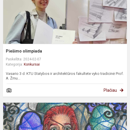
Piešimo olimpiada
Paskelbta: 2024-02-07
Kategorija:
Konkursai
Vasario 3 d. KTU Statybos ir architektūros fakultete vyko tradicinė Prof.
A. Žmu...
Plačiau
K
„