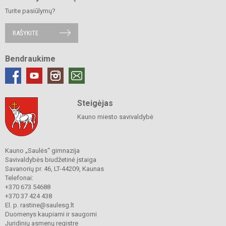
Turite pasiūlymų?
RAŠYKITE
Bendraukime
Steigėjas
Kauno miesto savivaldybė
Kauno „Saulės“ gimnazija
Savivaldybės biudžetinė įstaiga
Savanorių pr. 46, LT-44209, Kaunas
Telefonai:
+370 673 54688
+370 37 424 438
El. p. rastine@saulesg.lt
Duomenys kaupiami ir saugomi
Juridinių asmenų registre