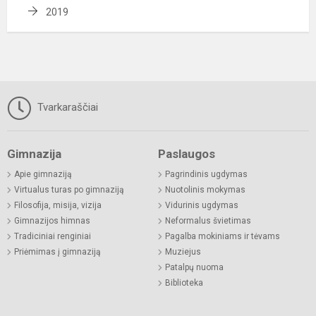
2019
Tvarkaraščiai
Gimnazija
Paslaugos
Apie gimnaziją
Pagrindinis ugdymas
Virtualus turas po gimnaziją
Nuotolinis mokymas
Filosofija, misija, vizija
Vidurinis ugdymas
Gimnazijos himnas
Neformalus švietimas
Tradiciniai renginiai
Pagalba mokiniams ir tėvams
Priėmimas į gimnaziją
Muziejus
Patalpų nuoma
Biblioteka