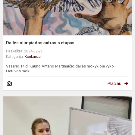
Dailės olimpiados antrasis etapas
Paskelbta: 2024-02-21
Kategorija:
Konkursai
Vasario 14 d. Kauno Antano Martinaičio dailės mokykloje vyko
Lietuvos moki...
Plačiau
P
o