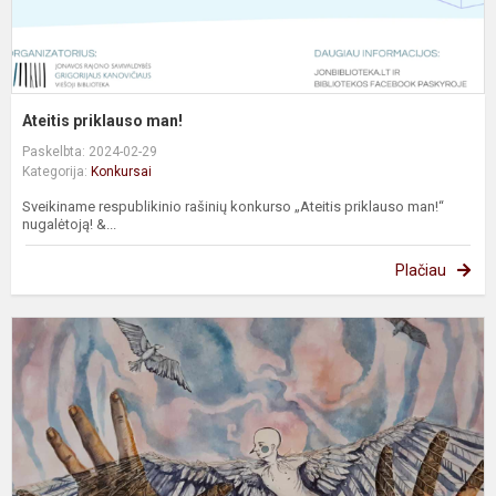
Ateitis priklauso man!
Paskelbta: 2024-02-29
Kategorija:
Konkursai
Sveikiname respublikinio rašinių konkurso „Ateitis priklauso man!“
nugalėtoją! &...
Plačiau
D
o
a
e