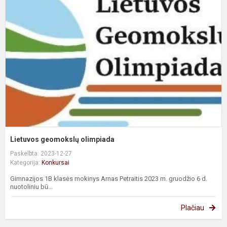
g
o
Lietuvos geomokslų olimpiada
Paskelbta: 2023-12-27
Kategorija:
Konkursai
Gimnazijos 1B klasės mokinys Arnas Petraitis 2023 m. gruodžio 6 d.
nuotoliniu bū...
Plačiau