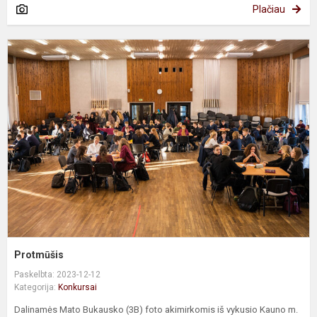
Plačiau
P
Protmūšis
Paskelbta: 2023-12-12
Kategorija:
Konkursai
Dalinamės Mato Bukausko (3B) foto akimirkomis iš vykusio Kauno m.