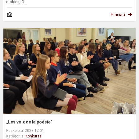
mokinių G...
Plačiau
„
v
d
l
p
„Les voix de la poésie“
Paskelbta: 2023-12-01
Kategorija:
Konkursai