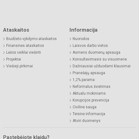
Ataskaitos
Informacija
Biudžeto vykdymo ataskaitos
Nuorodos
Finansinės ataskaitos
Laisvos darbo vietos
Lėšos veiklai viešinti
Asmens duomenų apsauga
Projektai
Konsultavimasis su visuomene
Viešieji pirkimai
Dažniausiai užduodami klausimai
Pranešėjų apsauga
1,2% parama
Neformalus švietimas
Aktualu mokiniams
Korupcijos prevencija
Civilinė sauga
Teisinė informacija
Atviri duomenys
Pastebėjote klaidų?