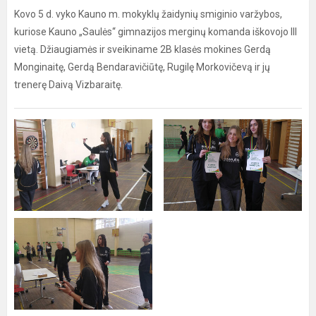
Kovo 5 d. vyko Kauno m. mokyklų žaidynių smiginio varžybos,
kuriose Kauno „Saulės“ gimnazijos merginų komanda iškovojo III
vietą. Džiaugiamės ir sveikiname 2B klasės mokines Gerdą
Monginaitę, Gerdą Bendaravičiūtę, Rugilę Morkovičevą ir jų
trenerę Daivą Vizbaraitę.