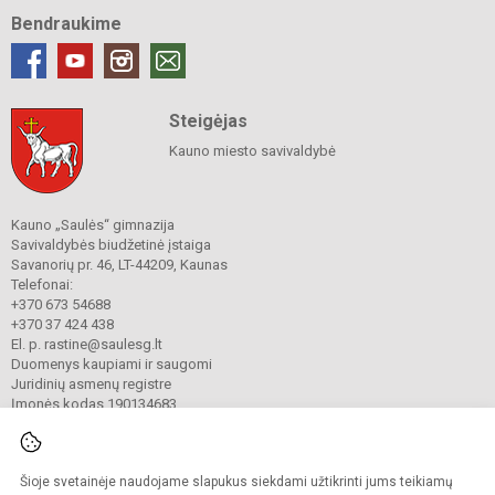
Bendraukime
Steigėjas
Kauno miesto savivaldybė
Kauno „Saulės“ gimnazija
Savivaldybės biudžetinė įstaiga
Savanorių pr. 46, LT-44209, Kaunas
Telefonai:
+370 673 54688
+370 37 424 438
El. p. rastine@saulesg.lt
Duomenys kaupiami ir saugomi
Juridinių asmenų registre
Įmonės kodas 190134683
Šioje svetainėje naudojame slapukus siekdami užtikrinti jums teikiamų
© 2023 Kauno „Saulės“ gimnazija. Visos teisės saugomos.