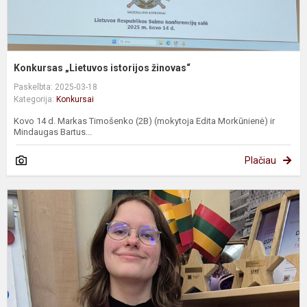
Konkursas „Lietuvos istorijos žinovas“
Paskelbta: 2025-03-18
Kategorija:
Konkursai
Kovo 14 d. Markas Timošenko (2B) (mokytoja Edita Morkūnienė) ir
Mindaugas Bartus...
Plačiau
K
„
K
Č
p
ir
L