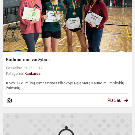
Badmintono varžybos
Paskelbta: 2025-03-17
Kategorija:
Konkursai
Kovo 17 d. mūsų gimnazistės iškovojo I-ąją vietą Kauno m. mokyklų
žaidynių...
Plačiau
F
o