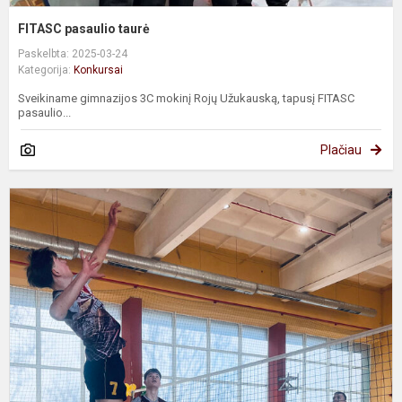
FITASC pasaulio taurė
Paskelbta: 2025-03-24
Kategorija:
Konkursai
Sveikiname gimnazijos 3C mokinį Rojų Užukauską, tapusį FITASC
pasaulio...
Plačiau
T
v