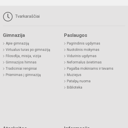
Tvarkaraščiai
Gimnazija
Paslaugos
Apie gimnaziją
Pagrindinis ugdymas
Virtualus turas po gimnaziją
Nuotolinis mokymas
Filosofija, misija, vizija
Vidurinis ugdymas
Gimnazijos himnas
Neformalus švietimas
Tradiciniai renginiai
Pagalba mokiniams ir tėvams
Priėmimas į gimnaziją
Muziejus
Patalpų nuoma
Biblioteka