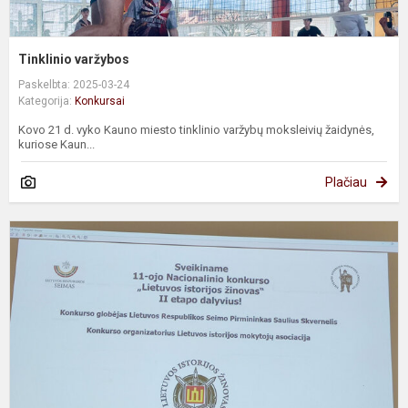
Tinklinio varžybos
Paskelbta: 2025-03-24
Kategorija:
Konkursai
Kovo 21 d. vyko Kauno miesto tinklinio varžybų moksleivių žaidynės,
kuriose Kaun...
Plačiau
K
„
i
ž