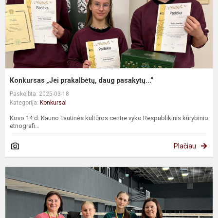
Konkursas „Jei prakalbėtų, daug pasakytų...“
Paskelbta: 2025-03-18
Kategorija:
Konkursai
Kovo 14 d. Kauno Tautinės kultūros centre vyko Respublikinis kūrybinio
etnografi...
Plačiau
B
v