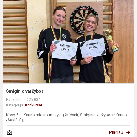
S
v
Smiginio varžybos
Paskelbta: 2025-03-12
Kategorija:
Konkursai
Kovo 5 d. Kauno miesto mokyklų žaidynių Smiginio varžybose Kauno
„Saulės“ g...
Plačiau