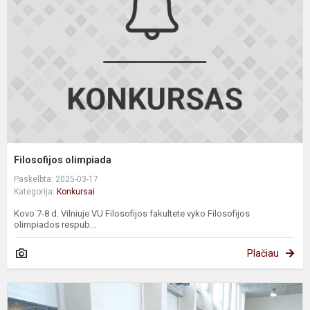
Filosofijos olimpiada
Paskelbta: 2025-03-17
Kategorija:
Konkursai
Kovo 7-8 d. Vilniuje VU Filosofijos fakultete vyko Filosofijos
olimpiados respub...
Plačiau
S
v