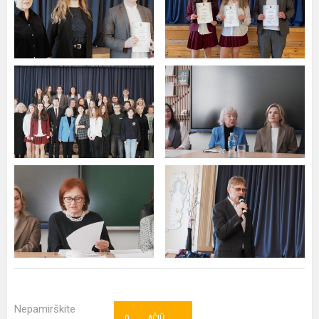
Nepamirškite
AČIŪ