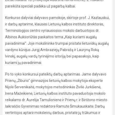
pareikšta speciali padėka už pagarbą kalbai.
Konkurso dalyviai dalyvavo pamokoje, skirtoje prof. J. Kazlauskui,
ir darbų aptarime, klausėsi Lietuvių kalbos instituto direktorės,
Terminologijos centro vyriausiosios mokslo darbuotojos dr.
Albinos Auksoriūtės paskaitos tema „Kaip kuriami augalų
pavadinimai“. Joje mokslininkė trumpai pristatė lietuviškų augalų
vardyno kūrėjus Jurgį Ambraziejų Pabrėžą ir Lauryną Roką
Ivinskį, augalų vardų tyrinėjimo istoriją bei papasakojo, kaip
kuriami jų pavadinimai.
Po to vyko konkursui pateiktų darbų aptarimas. Jame dalyvavo
Prienų „Žiburio“ gimnazijos lietuvių kalbos mokytoja ekspertė
Nijolė Šervenikaitė, mokytojos metodininkės Živilė Jurkšienė,
Irena Mažeikienė, Lietuvių kalbos instituto pavaduotoja mokslo
reikalams dr. Aurelija Tamulionienė ir Prienų r. ir Birštono miesto
laikraščio Gyvenimas redaktorė Ramutė Šimukauskaitė. Darbų
vertintojos aptarė moksleivių darbus, pristatė jų trūkumus ir