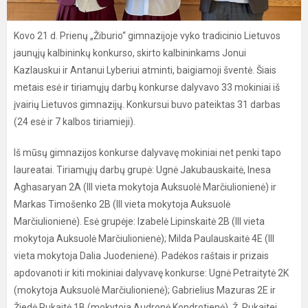
Kovo 21 d. Prienų „Žiburio“ gimnazijoje vyko tradicinio Lietuvos
jaunųjų kalbininkų konkurso, skirto kalbininkams Jonui
Kazlauskui ir Antanui Lyberiui atminti, baigiamoji šventė. Šiais
metais esė ir tiriamųjų darbų konkurse dalyvavo 33 mokiniai iš
įvairių Lietuvos gimnazijų. Konkursui buvo pateiktas 31 darbas
(24 esė ir 7 kalbos tiriamieji).
Iš mūsų gimnazijos konkurse dalyvavę mokiniai net penki tapo
laureatai. Tiriamųjų darbų grupė: Ugnė Jakubauskaitė, Inesa
Aghasaryan 2A (III vieta mokytoja Auksuolė Marčiulionienė) ir
Markas Timošenko 2B (III vieta mokytoja Auksuolė
Marčiulionienė). Esė grupėje: Izabelė Lipinskaitė 2B (III vieta
mokytoja Auksuolė Marčiulionienė); Milda Paulauskaitė 4E (III
vieta mokytoja Dalia Juodenienė). Padėkos raštais ir prizais
apdovanoti ir kiti mokiniai dalyvavę konkurse: Ugnė Petraitytė 2K
(mokytoja Auksuolė Marčiulionienė); Gabrielius Mazuras 2E ir
Žiedė Rukaitė 1B (mokytoja Audronė Kondrotienė). Ž. Rukaitei