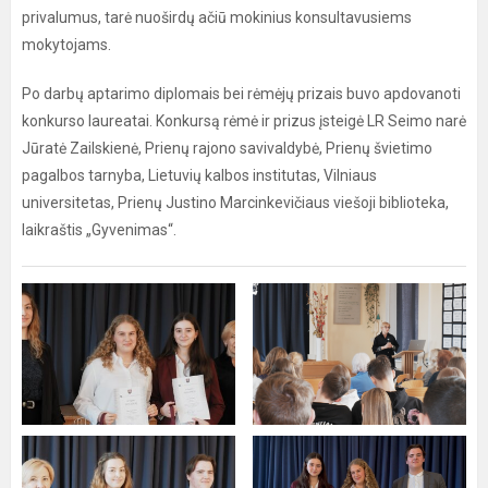
privalumus, tarė nuoširdų ačiū mokinius konsultavusiems
mokytojams.
Po darbų aptarimo diplomais bei rėmėjų prizais buvo apdovanoti
konkurso laureatai. Konkursą rėmė ir prizus įsteigė LR Seimo narė
Jūratė Zailskienė, Prienų rajono savivaldybė, Prienų švietimo
pagalbos tarnyba, Lietuvių kalbos institutas, Vilniaus
universitetas, Prienų Justino Marcinkevičiaus viešoji biblioteka,
laikraštis „Gyvenimas“.