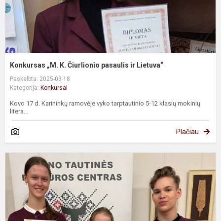
Konkursas „M. K. Čiurlionio pasaulis ir Lietuva“
Paskelbta: 2025-03-18
Kategorija:
Konkursai
Kovo 17 d. Karininkų ramovėje vyko tarptautinio 5-12 klasių mokinių
litera...
Plačiau
K
„
p
d
p