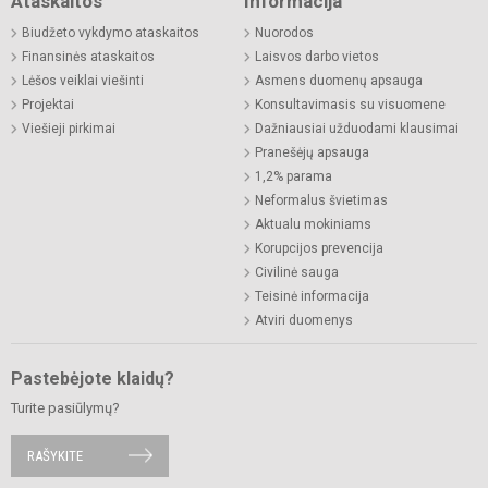
Ataskaitos
Informacija
Biudžeto vykdymo ataskaitos
Nuorodos
Finansinės ataskaitos
Laisvos darbo vietos
Lėšos veiklai viešinti
Asmens duomenų apsauga
Projektai
Konsultavimasis su visuomene
Viešieji pirkimai
Dažniausiai užduodami klausimai
Pranešėjų apsauga
1,2% parama
Neformalus švietimas
Aktualu mokiniams
Korupcijos prevencija
Civilinė sauga
Teisinė informacija
Atviri duomenys
Pastebėjote klaidų?
Turite pasiūlymų?
RAŠYKITE