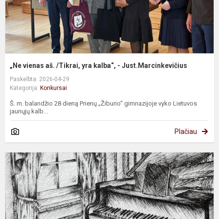
J
„Ne vienas aš. /Tikrai, yra kalba“, - Just.Marcinkevičius
Paskelbta: 2026-04-29
Kategorija:
Konkursai
Š. m. balandžio 28 dieną Prienų „Žiburio“ gimnazijoje vyko Lietuvos
jaunųjų kalb...
Plačiau
P
k
„
m