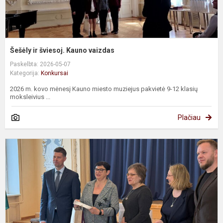
Šešėly ir šviesoj. Kauno vaizdas
Paskelbta: 2026-05-07
Kategorija:
Konkursai
2026 m. kovo mėnesį Kauno miesto muziejus pakvietė 9-12 klasių
moksleivius ...
Plačiau
„
v
a
/
y
k
-