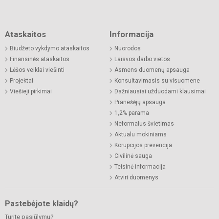
Ataskaitos
Informacija
Biudžeto vykdymo ataskaitos
Nuorodos
Finansinės ataskaitos
Laisvos darbo vietos
Lėšos veiklai viešinti
Asmens duomenų apsauga
Projektai
Konsultavimasis su visuomene
Viešieji pirkimai
Dažniausiai užduodami klausimai
Pranešėjų apsauga
1,2% parama
Neformalus švietimas
Aktualu mokiniams
Korupcijos prevencija
Civilinė sauga
Teisinė informacija
Atviri duomenys
Pastebėjote klaidų?
Turite pasiūlymų?