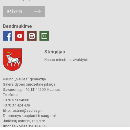
RAŠYKITE
Bendraukime
Steigėjas
Kauno miesto savivaldybė
Kauno „Saulės“ gimnazija
Savivaldybės biudžetinė įstaiga
Savanorių pr. 46, LT-44209, Kaunas
Telefonai:
+370 673 54688
+370 37 424 438
El. p. rastine@saulesg.lt
Duomenys kaupiami ir saugomi
Juridinių asmenų registre
Įmonės kodas 190134683