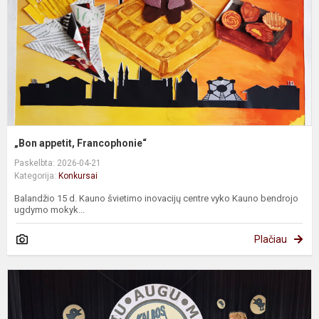
„Bon appetit, Francophonie“
Paskelbta: 2026-04-21
Kategorija:
Konkursai
Balandžio 15 d. Kauno švietimo inovacijų centre vyko Kauno bendrojo
ugdymo mokyk...
Plačiau
K
„
m