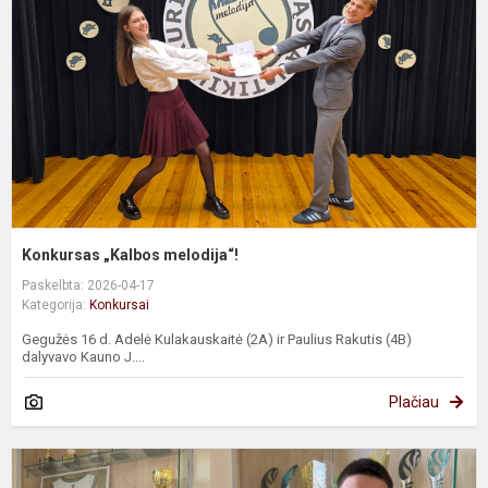
Konkursas „Kalbos melodija“!
Paskelbta: 2026-04-17
Kategorija:
Konkursai
Gegužės 16 d. Adelė Kulakauskaitė (2A) ir Paulius Rakutis (4B)
dalyvavo Kauno J....
Plačiau
O
„