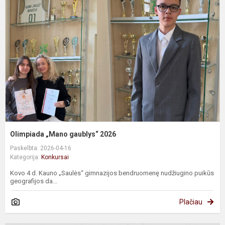
g
2
Olimpiada „Mano gaublys“ 2026
Paskelbta: 2026-04-16
Kategorija:
Konkursai
Kovo 4 d. Kauno „Saulės“ gimnazijos bendruomenę nudžiugino puikūs
geografijos da...
Plačiau