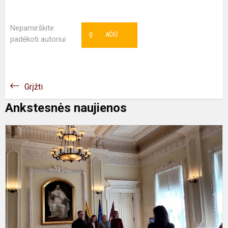
Nepamirškite
0
AČIŪ
padėkoti autoriui
Grįžti
Ankstesnės naujienos
Š
ir
š
K
v