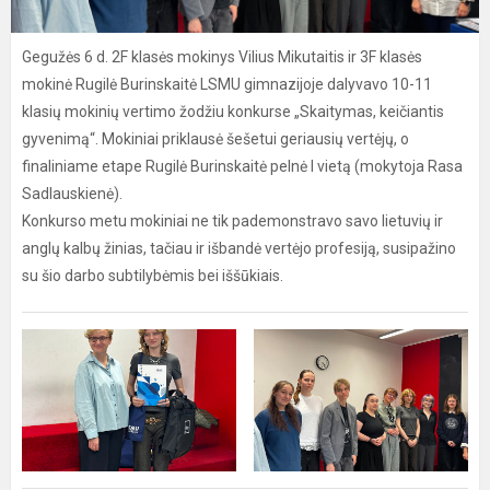
Gegužės 6 d. 2F klasės mokinys Vilius Mikutaitis ir 3F klasės
mokinė Rugilė Burinskaitė LSMU gimnazijoje dalyvavo 10-11
klasių mokinių vertimo žodžiu konkurse „Skaitymas, keičiantis
gyvenimą“. Mokiniai priklausė šešetui geriausių vertėjų, o
finaliniame etape Rugilė Burinskaitė pelnė I vietą (mokytoja Rasa
Sadlauskienė).
Konkurso metu mokiniai ne tik pademonstravo savo lietuvių ir
anglų kalbų žinias, tačiau ir išbandė vertėjo profesiją, susipažino
su šio darbo subtilybėmis bei iššūkiais.