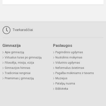
Tvarkaraščiai
Gimnazija
Paslaugos
Apie gimnaziją
Pagrindinis ugdymas
Virtualus turas po gimnaziją
Nuotolinis mokymas
Filosofija, misija, vizija
Vidurinis ugdymas
Gimnazijos himnas
Neformalus švietimas
Tradiciniai renginiai
Pagalba mokiniams ir tėvams
Priėmimas į gimnaziją
Muziejus
Patalpų nuoma
Biblioteka