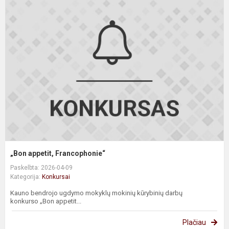
„
a
F
„Bon appetit, Francophonie“
Paskelbta: 2026-04-09
Kategorija:
Konkursai
Kauno bendrojo ugdymo mokyklų mokinių kūrybinių darbų
konkurso „Bon appetit...
Plačiau