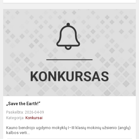
„
t
E
„Save the Earth!“
Paskelbta: 2026-04-09
Kategorija:
Konkursai
Kauno bendrojo ugdymo mokyklų I–III klasių mokinių užsienio (anglų)
kalbos verti...