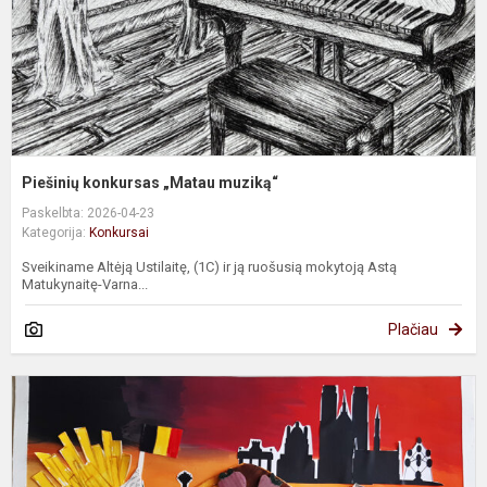
Piešinių konkursas „Matau muziką“
Paskelbta: 2026-04-23
Kategorija:
Konkursai
Sveikiname Altėją Ustilaitę, (1C) ir ją ruošusią mokytoją Astą
Matukynaitę-Varna...
Plačiau
„
a
F