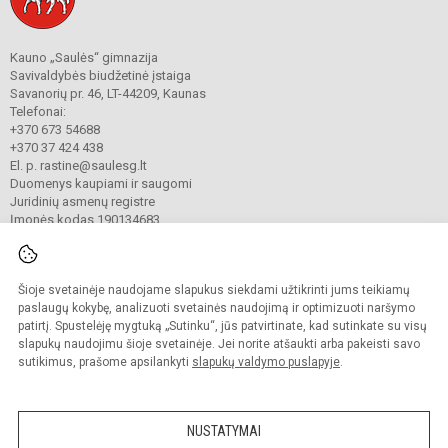
Kauno „Saulės“ gimnazija
Savivaldybės biudžetinė įstaiga
Savanorių pr. 46, LT-44209, Kaunas
Telefonai:
+370 673 54688
+370 37 424 438
El. p. rastine@saulesg.lt
Duomenys kaupiami ir saugomi
Juridinių asmenų registre
Įmonės kodas 190134683
Šioje svetainėje naudojame slapukus siekdami užtikrinti jums teikiamų
© 2023 Kauno „Saulės“ gimnazija. Visos teisės saugomos.
Kopijuoti turinį be raštiško gimnazijos sutikimo griežtai draudžiama.
paslaugų kokybę, analizuoti svetainės naudojimą ir optimizuoti naršymo
patirtį. Spustelėję mygtuką „Sutinku“, jūs patvirtinate, kad sutinkate su visų
Prieinamumo paraiška
Slapukų valdymas
slapukų naudojimu šioje svetainėje. Jei norite atšaukti arba pakeisti savo
sutikimus, prašome apsilankyti
slapukų valdymo puslapyje
.
Sumanus būdas atnaujinti
mokyklos interneto
svetainę
NUSTATYMAI