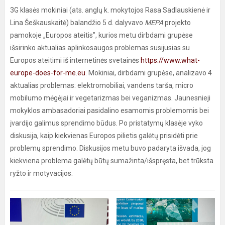
3G klasės mokiniai (ats. anglų k. mokytojos Rasa Sadlauskienė ir
Lina Šeškauskaitė) balandžio 5 d. dalyvavo
MEPA
projekto
pamokoje „Europos ateitis", kurios metu dirbdami grupėse
išsirinko aktualias aplinkosaugos problemas susijusias su
Europos ateitimi iš internetinės svetainės
https://www.what-
europe-does-for-me.eu
. Mokiniai, dirbdami grupėse, analizavo 4
aktualias problemas: elektromobiliai, vandens tarša, micro
mobilumo mėgėjai ir vegetarizmas bei veganizmas. Jaunesnieji
mokyklos ambasadoriai pasidalino esamomis problemomis bei
įvardijo galimus sprendimo būdus. Po pristatymų klasėje vyko
diskusija, kaip kiekvienas Europos pilietis galėtų prisidėti prie
problemų sprendimo. Diskusijos metu buvo padaryta išvada, jog
kiekviena problema galėtų būtų sumažinta/išspręsta, bet trūksta
ryžto ir motyvacijos.