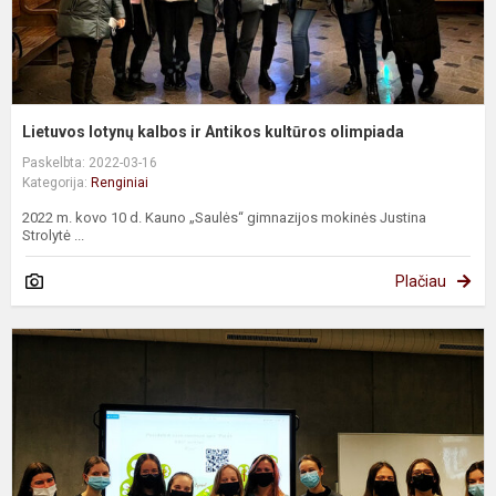
Lietuvos lotynų kalbos ir Antikos kultūros olimpiada
Paskelbta: 2022-03-16
Kategorija:
Renginiai
2022 m. kovo 10 d. Kauno „Saulės“ gimnazijos mokinės Justina
Strolytė ...
Plačiau
R
„
V