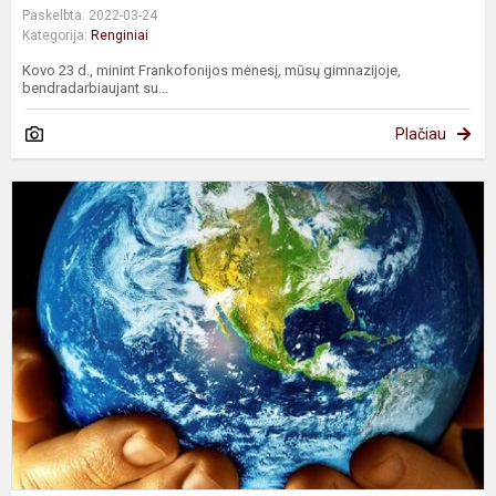
Paskelbta: 2022-03-24
Kategorija:
Renginiai
Kovo 23 d., minint Frankofonijos mėnesį, mūsų gimnazijoje,
bendradarbiaujant su...
Plačiau
Ž
d