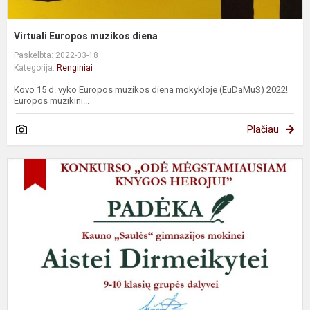
Virtuali Europos muzikos diena
Paskelbta: 2022-03-18
Kategorija:
Renginiai
Kovo 15 d. vyko Europos muzikos diena mokykloje (EuDaMuS) 2022!
Europos muzikini...
Plačiau
O
m
k
h