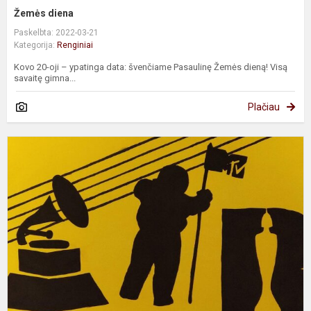
Žemės diena
Paskelbta: 2022-03-21
Kategorija:
Renginiai
Kovo 20-oji – ypatinga data: švenčiame Pasaulinę Žemės dieną! Visą
savaitę gimna...
Plačiau
V
E
m
d