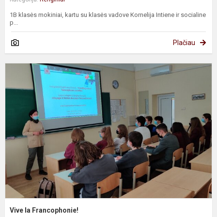
1B klasės mokiniai, kartu su klasės vadove Kornelija Intiene ir socialine
p...
Plačiau
V
l
F
Vive la Francophonie!