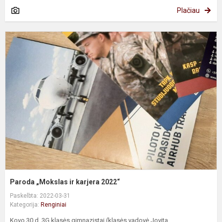
Plačiau
P
„
ir
k
2
Paroda „Mokslas ir karjera 2022“
Paskelbta: 2022-03-31
Kategorija:
Renginiai
Kovo 30 d. 3G klasės gimnazistai (klasės vadovė Jovita