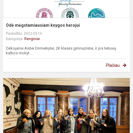
Odė mėgstamiausiam knygos herojui
Paskelbta: 2022-03-16
Kategorija:
Renginiai
Dėkojame Aistei Dirmeikytei, 2K klasės gimnazistei, ir jos lietuvių
kalbos mokyt...
Plačiau
L
l
k
ir
A
k
o