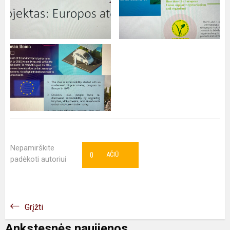
Nepamirškite
0
AČIŪ
padėkoti autoriui
Grįžti
Ankstesnės naujienos