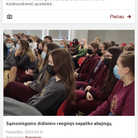
Kulakauskienė) apsilankė...
Plačiau
S
d
r
n
a
Sąmoningumo didinimo renginys nepaliko abejingų
Paskelbta: 2022-03-31
Kategorija:
Renginiai