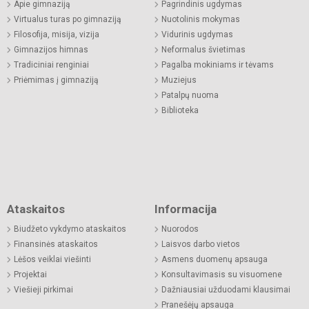
Apie gimnaziją
Pagrindinis ugdymas
Virtualus turas po gimnaziją
Nuotolinis mokymas
Filosofija, misija, vizija
Vidurinis ugdymas
Gimnazijos himnas
Neformalus švietimas
Tradiciniai renginiai
Pagalba mokiniams ir tėvams
Priėmimas į gimnaziją
Muziejus
Patalpų nuoma
Biblioteka
Ataskaitos
Informacija
Biudžeto vykdymo ataskaitos
Nuorodos
Finansinės ataskaitos
Laisvos darbo vietos
Lėšos veiklai viešinti
Asmens duomenų apsauga
Projektai
Konsultavimasis su visuomene
Viešieji pirkimai
Dažniausiai užduodami klausimai
Pranešėjų apsauga