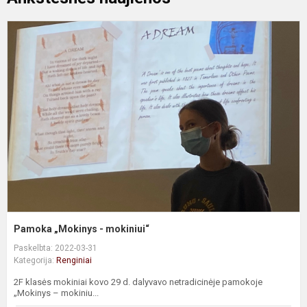
P
„
-
m
Pamoka „Mokinys - mokiniui“
Paskelbta: 2022-03-31
Kategorija:
Renginiai
2F klasės mokiniai kovo 29 d. dalyvavo netradicinėje pamokoje
„Mokinys – mokiniu...