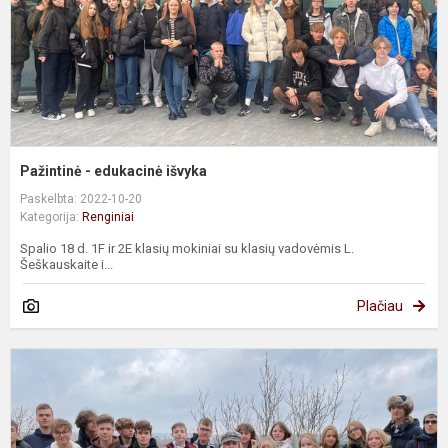
Pažintinė - edukacinė išvyka
Paskelbta: 2022-10-20
Kategorija:
Renginiai
Spalio 18 d. 1F ir 2E klasių mokiniai su klasių vadovėmis L.
Šeškauskaite i...
Plačiau
P
-
i