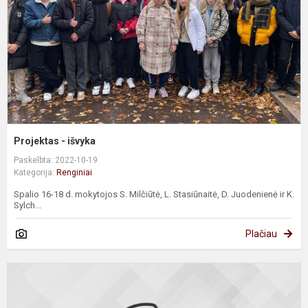
Projektas - išvyka
Paskelbta: 2022-10-19
Kategorija:
Renginiai
Spalio 16-18 d. mokytojos S. Milčiūtė, L. Stasiūnaitė, D. Juodenienė ir K.
Sylch...
Plačiau
B
p
m