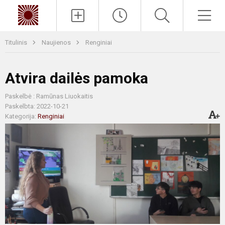
Paieška
Men
Titulinis
Naujienos
Renginiai
Atvira dailės pamoka
Paskelbė : Ramūnas Liuokaitis
Paskelbta: 2022-10-21
Kategorija:
Renginiai