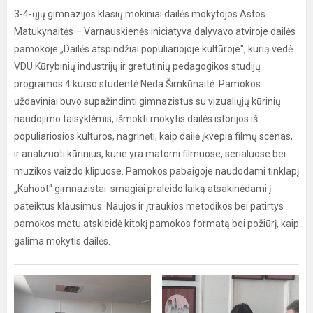
3-4-ųjų gimnazijos klasių mokiniai dailės mokytojos Astos
Matukynaitės – Varnauskienės iniciatyva dalyvavo atviroje dailės
pamokoje „Dailės atspindžiai populiariojoje kultūroje", kurią vedė
VDU Kūrybinių industrijų ir gretutinių pedagogikos studijų
programos 4 kurso studentė Neda Šimkūnaitė. Pamokos
uždaviniai buvo supažindinti gimnazistus su vizualiųjų kūrinių
naudojimo taisyklėmis, išmokti mokytis dailės istorijos iš
populiariosios kultūros, nagrinėti, kaip dailė įkvepia filmų scenas,
ir analizuoti kūrinius, kurie yra matomi filmuose, serialuose bei
muzikos vaizdo klipuose. Pamokos pabaigoje naudodami tinklapį
„Kahoot“ gimnazistai smagiai praleido laiką atsakinėdami į
pateiktus klausimus. Naujos ir įtraukios metodikos bei patirtys
pamokos metu atskleidė kitokį pamokos formatą bei požiūrį, kaip
galima mokytis dailės.