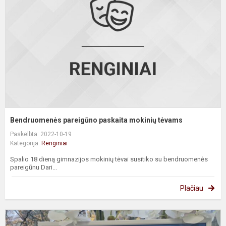
t
Bendruomenės pareigūno paskaita mokinių tėvams
Paskelbta: 2022-10-19
Kategorija:
Renginiai
Spalio 18 dieną gimnazijos mokinių tėvai susitiko su bendruomenės
pareigūnu Dari...
Plačiau
„