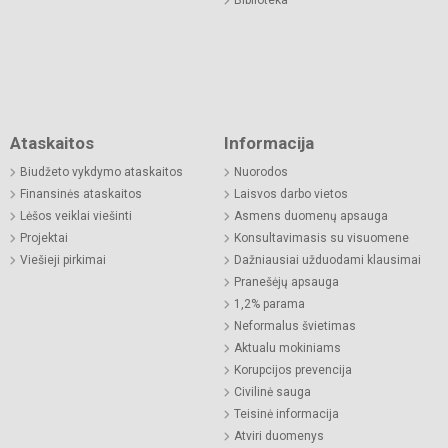
Ataskaitos
Informacija
Biudžeto vykdymo ataskaitos
Nuorodos
Finansinės ataskaitos
Laisvos darbo vietos
Lėšos veiklai viešinti
Asmens duomenų apsauga
Projektai
Konsultavimasis su visuomene
Viešieji pirkimai
Dažniausiai užduodami klausimai
Pranešėjų apsauga
1,2% parama
Neformalus švietimas
Aktualu mokiniams
Korupcijos prevencija
Civilinė sauga
Teisinė informacija
Atviri duomenys