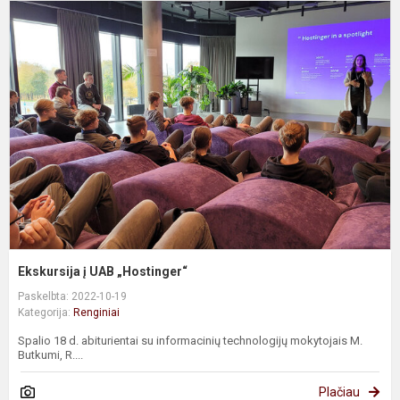
E
į
U
„
Ekskursija į UAB „Hostinger“
Paskelbta: 2022-10-19
Kategorija:
Renginiai
Spalio 18 d. abiturientai su informacinių technologijų mokytojais M.
Butkumi, R....
Plačiau