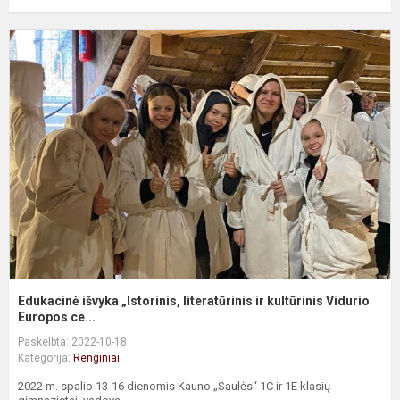
E
i
„
l
ir
k
Vi
Edukacinė išvyka „Istorinis, literatūrinis ir kultūrinis Vidurio
Europos ce...
Paskelbta: 2022-10-18
Kategorija:
Renginiai
2022 m. spalio 13-16 dienomis Kauno „Saulės“ 1C ir 1E klasių