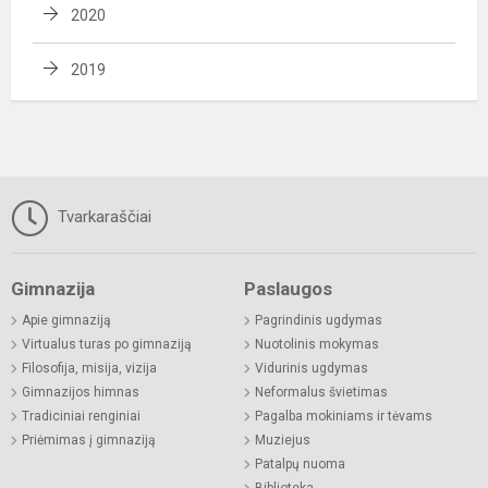
2020
2019
Tvarkaraščiai
Gimnazija
Paslaugos
Apie gimnaziją
Pagrindinis ugdymas
Virtualus turas po gimnaziją
Nuotolinis mokymas
Filosofija, misija, vizija
Vidurinis ugdymas
Gimnazijos himnas
Neformalus švietimas
Tradiciniai renginiai
Pagalba mokiniams ir tėvams
Priėmimas į gimnaziją
Muziejus
Patalpų nuoma
Biblioteka