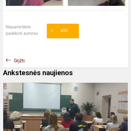
Nepamirškite
1
AČIŪ
padėkoti autoriui
Grįžti
Ankstesnės naujienos
P