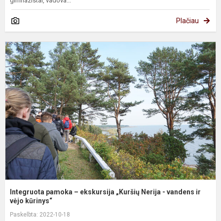
gimnazistai, vadova...
Plačiau
I
p
–
e
„
N
-
v
ir.
Integruota pamoka – ekskursija „Kuršių Nerija - vandens ir
vėjo kūrinys“
Paskelbta: 2022-10-18