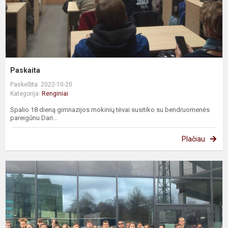
Paskaita
Paskelbta: 2022-10-20
Kategorija:
Renginiai
Spalio 18 dieną gimnazijos mokinių tėvai susitiko su bendruomenės
pareigūnu Dari...
Plačiau
P
-
e
i