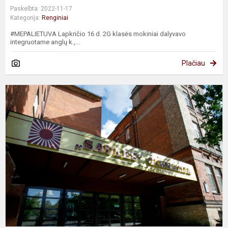
Paskelbta: 2022-11-17
Kategorija:
Renginiai
#MEPALIETUVA Lapkričio 16 d. 2G klasės mokiniai dalyvavo
integruotame anglų k.,...
Plačiau
A
d
d