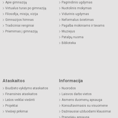
Apie gimnaziją
Pagrindinis ugdymas
Virtualus turas po gimnaziją
Nuotolinis mokymas
Filosofija, misija, vizija
Vidurinis ugdymas
Gimnazijos himnas
Neformalus švietimas
Tradiciniai renginiai
Pagalba mokiniams ir tėvams
Priėmimas į gimnaziją
Muziejus
Patalpų nuoma
Biblioteka
Ataskaitos
Informacija
Biudžeto vykdymo ataskaitos
Nuorodos
Finansinės ataskaitos
Laisvos darbo vietos
Lėšos veiklai viešinti
Asmens duomenų apsauga
Projektai
Konsultavimasis su visuomene
Viešieji pirkimai
Dažniausiai užduodami klausimai
Pranešėjų apsauga