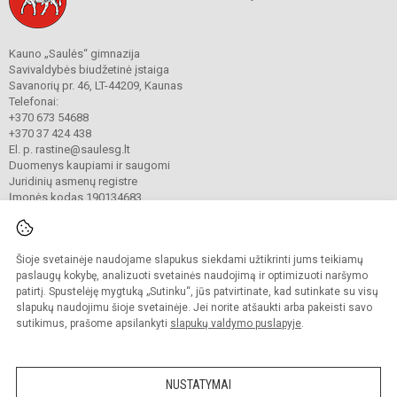
Kauno „Saulės“ gimnazija
Savivaldybės biudžetinė įstaiga
Savanorių pr. 46, LT-44209, Kaunas
Telefonai:
+370 673 54688
+370 37 424 438
El. p. rastine@saulesg.lt
Duomenys kaupiami ir saugomi
Juridinių asmenų registre
Įmonės kodas 190134683
Šioje svetainėje naudojame slapukus siekdami užtikrinti jums teikiamų
© 2023 Kauno „Saulės“ gimnazija. Visos teisės saugomos.
Kopijuoti turinį be raštiško gimnazijos sutikimo griežtai draudžiama.
paslaugų kokybę, analizuoti svetainės naudojimą ir optimizuoti naršymo
patirtį. Spustelėję mygtuką „Sutinku“, jūs patvirtinate, kad sutinkate su visų
Prieinamumo paraiška
Slapukų valdymas
slapukų naudojimu šioje svetainėje. Jei norite atšaukti arba pakeisti savo
sutikimus, prašome apsilankyti
slapukų valdymo puslapyje
.
Sumanus būdas atnaujinti
mokyklos interneto
svetainę
NUSTATYMAI