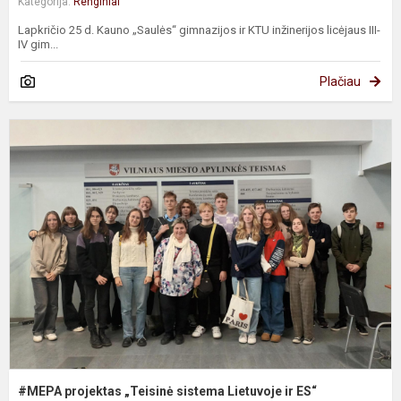
Kategorija:
Renginiai
Lapkričio 25 d. Kauno „Saulės“ gimnazijos ir KTU inžinerijos licėjaus III-
IV gim...
Plačiau
#
„
s
L
ir
E
#MEPA projektas „Teisinė sistema Lietuvoje ir ES“