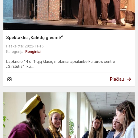
Spektaklis „Kalėdų giesmė“
Paskelbta: 2022-11-15
Kategorija:
Renginiai
Lapkričio 14 d. 1-ųjų klasių mokiniai apsilankė kultūros centre
„Girstutis“', ku...
Plačiau
P
d