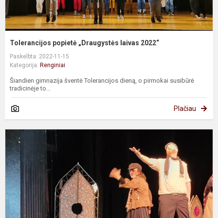
Tolerancijos popietė „Draugystės laivas 2022“
Paskelbta: 2022-11-15
Kategorija:
Renginiai
Šiandien gimnazija šventė Tolerancijos dieną, o pirmokai susibūrė
tradicinėje to...
Plačiau
S
„
g