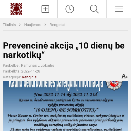
Paieška
Men
Titulinis
Naujienos
Renginiai
Prevencinė akcija „10 dienų be
narkotikų“
Paskelbė : Ramūnas Liuokaitis
Paskelbta: 2022-11-28
Kategorija:
Renginiai