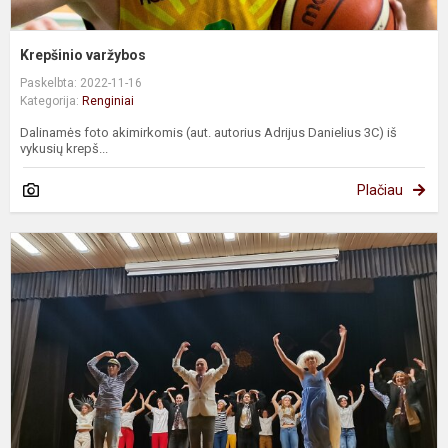
Krepšinio varžybos
Paskelbta: 2022-11-16
Kategorija:
Renginiai
Dalinamės foto akimirkomis (aut. autorius Adrijus Danielius 3C) iš
vykusių krepš...
Plačiau
T
p
„
l
2