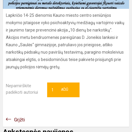
Lapkričio 14-25 dienomis Kauno miesto centro seniūnijos
mokymo įstaigose vyko psichoaktyvių medžiagų vartojimo vaikų
ir jaunimo tarpe prevencinė akcija „10 dienų be narkotikų“.
Akcijos metu bendruomenės pareigūnas D. Joneikis lankėsi ir
Kauno „Saulės“ gimnazijoje, patruliavo jos prieigose, atliko
narkotikų pėdsakų nuo paviršių testavimą, paragino moksleivius
atsakingai elgtis, o besidominčius teise pakvietė prisijungti prie
jaunųjų policijos rėmėjų gretų.
Nepamirškite
1
AČIŪ
padėkoti autoriui
Grįžti