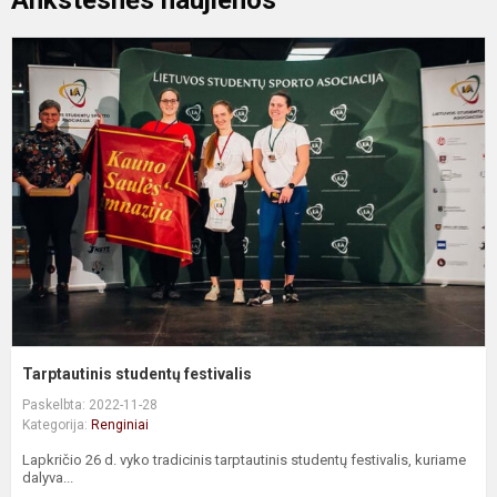
Ankstesnės naujienos
T
s
f
Tarptautinis studentų festivalis
Paskelbta: 2022-11-28
Kategorija:
Renginiai
Lapkričio 26 d. vyko tradicinis tarptautinis studentų festivalis, kuriame
dalyva...