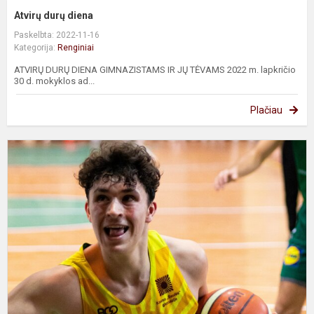
Atvirų durų diena
Paskelbta: 2022-11-16
Kategorija:
Renginiai
ATVIRŲ DURŲ DIENA GIMNAZISTAMS IR JŲ TĖVAMS 2022 m. lapkričio
30 d. mokyklos ad...
Plačiau
K
v