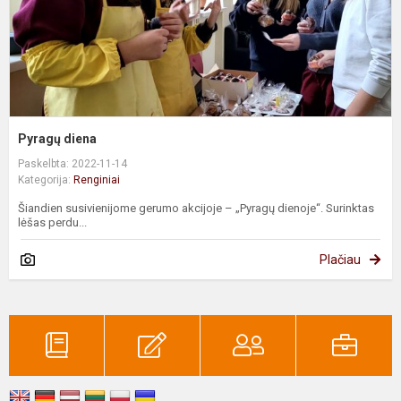
Pyragų diena
Paskelbta: 2022-11-14
Kategorija:
Renginiai
Šiandien susivienijome gerumo akcijoje – „Pyragų dienoje“. Surinktas
lėšas perdu...
Plačiau