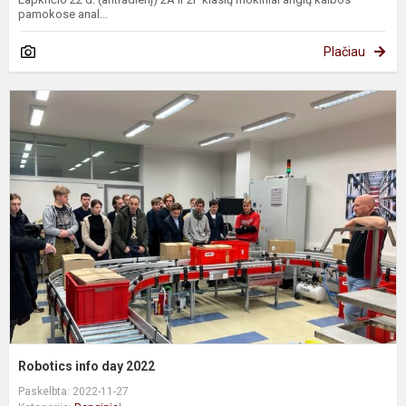
pamokose anal...
Plačiau
R
i
d
2
Robotics info day 2022
Paskelbta: 2022-11-27