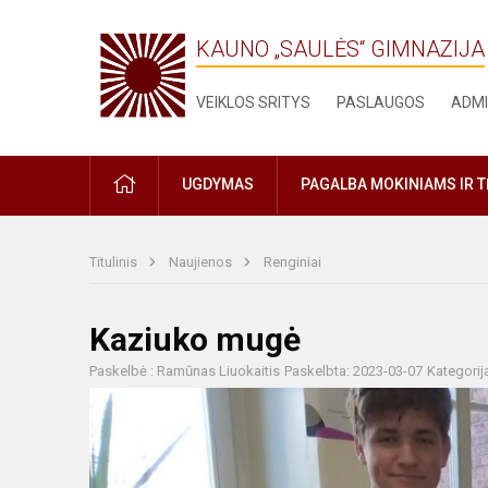
KAUNO „SAULĖS“ GIMNAZIJA
VEIKLOS SRITYS
PASLAUGOS
ADMI
PRADŽIA
UGDYMAS
PAGALBA MOKINIAMS IR 
Titulinis
Naujienos
Renginiai
Kaziuko mugė
Paskelbė : Ramūnas Liuokaitis
Paskelbta: 2023-03-07
Kategorij