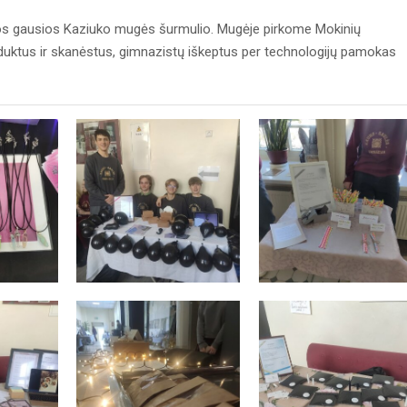
ios gausios Kaziuko mugės šurmulio. Mugėje pirkome Mokinių
uktus ir skanėstus, gimnazistų iškeptus per technologijų pamokas