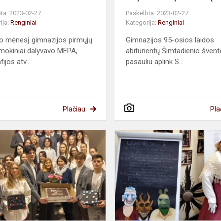
ta: 2023-02-27
Paskelbta: 2023-02-27
ija:
Renginiai
Kategorija:
Renginiai
o mėnesį gimnazijos pirmųjų
Gimnazijos 95-osios laidos
 mokiniai dalyvavo MEPA,
abiturientų Šimtadienio švent
ijos atv...
pasauliu aplink S...
Plačiau
Pla
Šimtadienio
išvakarės