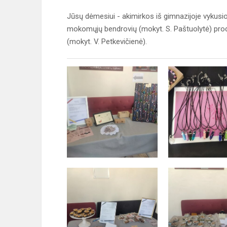
Jūsų dėmesiui - akimirkos iš gimnazijoje vykus
mokomųjų bendrovių (mokyt. S. Paštuolytė) prod
(mokyt. V. Petkevičienė).