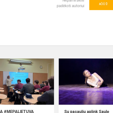
Nepamirškite
0
AČIŪ
padėkoti autoriui
#MEPA #MEPALIETUVA
A #MEPALIETUVA
Su pasauliu aplink Saulę