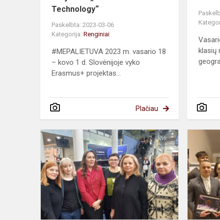
Technology“
Paskelb
Kategor
Paskelbta: 2023-03-06
Kategorija:
Renginiai
Vasari
klasių
#MEPALIETUVA 2023 m. vasario 18
geograf
– kovo 1 d. Slovėnijoje vyko
Erasmus+ projektas...
Plačiau
Vilniaus
knygų
mugė
2023