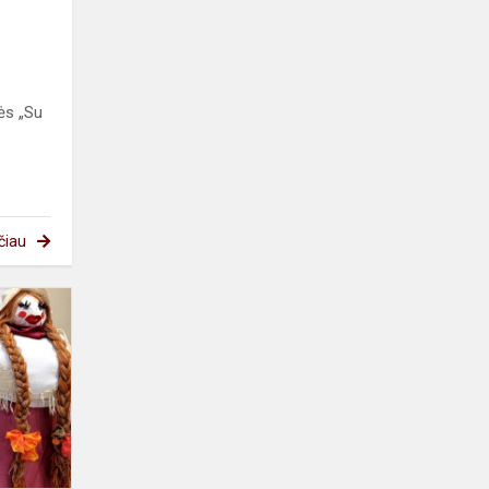
ės „Su
čiau
Užgavėnių
diena