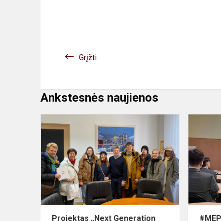
Grįžti
Ankstesnės naujienos
Projektas
„Next
Generation
Technology“
Projektas „Next Generation
#MEP