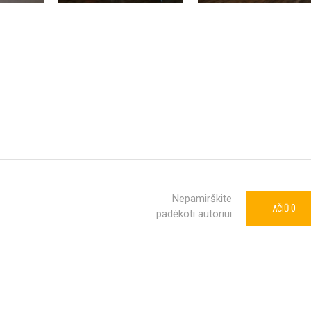
Nepamirškite
0
AČIŪ
padėkoti autoriui