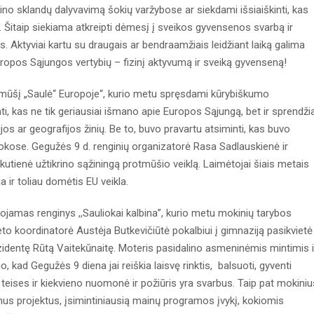
krino sklandų dalyvavimą šokių varžybose ar siekdami išsiaiškinti, kas
į. Šitaip siekiama atkreipti dėmesį į sveikos gyvensenos svarbą ir
. Aktyviai kartu su draugais ar bendraamžiais leidžiant laiką galima
 Europos Sąjungos vertybių – fizinį aktyvumą ir sveiką gyvenseną!
rotmūšį „Saulė“ Europoje“, kurio metu spręsdami kūrybiškumo
nti, kas ne tik geriausiai išmano apie Europos Sąjungą, bet ir sprendži
jos ar geografijos žinių. Be to, buvo pravartu atsiminti, kas buvo
mokose. Gegužės 9 d. renginių organizatorė Rasa Sadlauskienė ir
akutienė užtikrino sąžiningą protmūšio veiklą. Laimėtojai šiais metais
 ir toliau domėtis EU veikla.
ojamas renginys ,,Sauliokai kalbina”, kurio metu mokinių tarybos
to koordinatorė Austėja Butkevičiūtė pokalbiui į gimnaziją pasikvietė 
ezidentę Rūtą Vaitekūnaitę. Moteris pasidalino asmeninėmis mintimis i
o, kad Gegužės 9 diena jai reiškia laisvę rinktis, balsuoti, gyventi
s teises ir kiekvieno nuomonė ir požiūris yra svarbus. Taip pat mokiniu
amus projektus, įsimintiniausią mainų programos įvykį, kokiomis