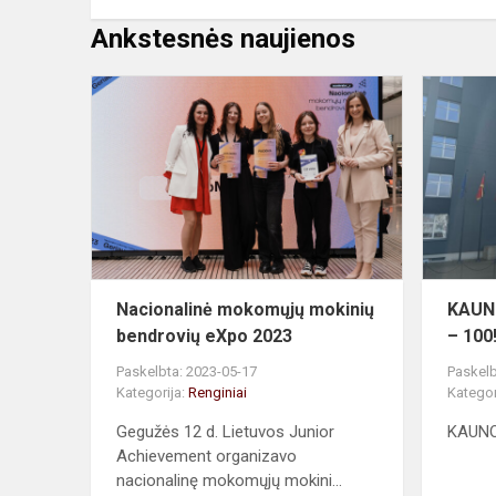
Ankstesnės naujienos
Nacionalinė
mokomųjų
mokinių
bendrovių
eXpo
2023
Nacionalinė mokomųjų mokinių
KAUN
bendrovių eXpo 2023
– 100
Paskelbta: 2023-05-17
Paskelb
Kategorija:
Renginiai
Kategor
Gegužės 12 d. Lietuvos Junior
KAUNO
Achievement organizavo
nacionalinę mokomųjų mokini...