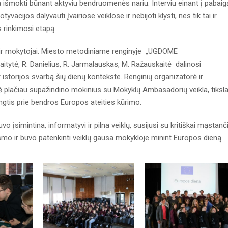
a išmokti būnant aktyviu bendruomenės nariu. Interviu einant į pabaig
acijos dalyvauti įvairiose veiklose ir nebijoti klysti, nes tik tai ir
s rinkimosi etapą.
ti ir mokytojai. Miesto metodiniame renginyje „UGDOME
tytė, R. Danielius, R. Jarmalauskas, M. Ražauskaitė dalinosi
r istorijos svarbą šių dienų kontekste. Renginių organizatorė ir
plačiau supažindino mokinius su Mokyklų Ambasadorių veikla, tiksla
ungtis prie bendros Europos ateities kūrimo.
o įsimintina, informatyvi ir pilna veiklų, susijusi su kritiškai mąstanč
mo ir buvo patenkinti veiklų gausa mokykloje minint Europos dieną.