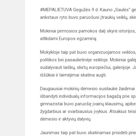
#MEPALIETUVA Gegužės 9 d. Kauno „Saulės“ gi
ankstaus ryto buvo paruošusi įtraukių veiklų, skir
Mokiniai pirmosios pamokos dalį skyrė istorijos, 
atlikdami Europos egzaminą.
Mokykloje taip pat buvo organizuojamos veiklos, 
politikos bei pasaulietinėje veikloje. Mokiniai galė
sudalyvauti laiškų, skirtų europiečiui, galerijoje.
iššūkiai ir laimėjimai skatina augti.
Daugiausiai mokinių dėmesio susilaukė žaidimai 
išbandyti individualų informacijos bagažą prie sp
gimnazistai buvo paruošę įvairių klausimų, apibe
žygdarbius ar svarbiausius įvykius. Atsakius teis
dėmesio ir aktyvių dalyvių.
Jaunimas taip pat buvo skatinamas prisidėti prie