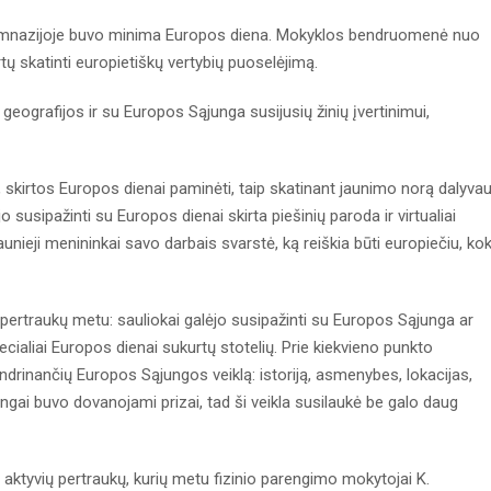
mnazijoje buvo minima Europos diena. Mokyklos bendruomenė nuo
tų skatinti europietiškų vertybių puoselėjimą.
geografijos ir su Europos Sąjunga susijusių žinių įvertinimui,
skirtos Europos dienai paminėti, taip skatinant jaunimo norą dalyvau
jo susipažinti su Europos dienai skirta piešinių paroda ir virtualiai
 Jaunieji menininkai savo darbais svarstė, ką reiškia būti europiečiu, kok
pertraukų metu: sauliokai galėjo susipažinti su Europos Sąjunga ar
ecialiai Europos dienai sukurtų stotelių. Prie kiekvieno punkto
ndrinančių Europos Sąjungos veiklą: istoriją, asmenybes, lokacijas,
ingai buvo dovanojami prizai, tad ši veikla susilaukė be galo daug
 aktyvių pertraukų, kurių metu fizinio parengimo mokytojai K.