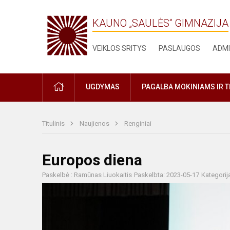
KAUNO „SAULĖS“ GIMNAZIJA
VEIKLOS SRITYS
PASLAUGOS
ADMI
PRADŽIA
UGDYMAS
PAGALBA MOKINIAMS IR 
Titulinis
Naujienos
Renginiai
Europos diena
Paskelbė : Ramūnas Liuokaitis
Paskelbta: 2023-05-17
Kategorij