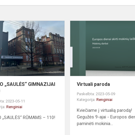
KAUNO
„SAULĖS“
GIMNAZIJAI
–
100!
O „SAULĖS“ GIMNAZIJAI
Virtuali paroda
!
Paskelbta: 2023-05-09
Kategorija:
Renginiai
ta: 2023-05-11
ija:
Renginiai
Kviečiame į virtualią parodą!
Gegužės 9-ajai - Europos dien
 „SAULĖS“ RŪMAMS – 110!
paminėti mokinia...