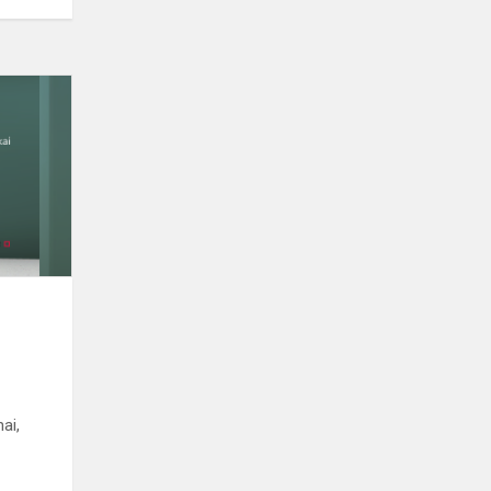
Virtuali
paroda
ai,