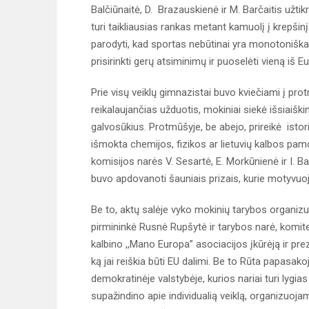
Balčiūnaitė, D. Brazauskienė ir M. Barčaitis užti
turi taikliausias rankas metant kamuolį į krepšin
parodyti, kad sportas nebūtinai yra monotoniškas
prisirinkti gerų atsiminimų ir puoselėti vieną iš
Prie visų veiklų gimnazistai buvo kviečiami į p
reikalaujančias užduotis, mokiniai siekė išsiaiški
galvosūkius. Protmūšyje, be abejo, prireikė istori
išmokta chemijos, fizikos ar lietuvių kalbos pa
komisijos narės V. Sesartė, E. Morkūnienė ir I. B
buvo apdovanoti šauniais prizais, kurie motyvuoja
Be to, aktų salėje vyko mokinių tarybos organizu
pirmininkė Rusnė Rupšytė ir tarybos narė, komite
kalbino ,,Mano Europa” asociacijos įkūrėją ir pr
ką jai reiškia būti EU dalimi. Be to Rūta papasakoj
demokratinėje valstybėje, kurios nariai turi lygia
supažindino apie individualią veiklą, organizuoj