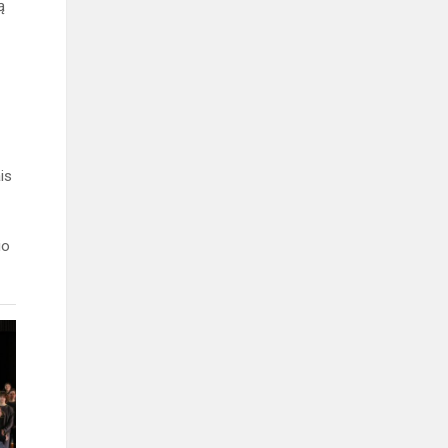
ą
is
io