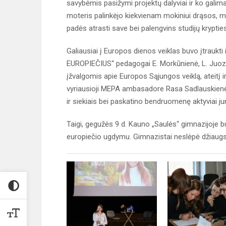
savybėmis pasižymi projektų dalyviai ir ko galim
moteris palinkėjo kiekvienam mokiniui drąsos, motyv
padės atrasti save bei palengvins studijų kryptie
Galiausiai į Europos dienos veiklas buvo įtrauk
EUROPIEČIUS“ pedagogai E. Morkūnienė, L. Juozai
įžvalgomis apie Europos Sąjungos veiklą, ateitį i
vyriausioji MEPA ambasadore Rasa Sadlauskienė 
ir siekiais bei paskatino bendruomenę aktyviai j
Taigi, gegužės 9 d. Kauno „Saulės“ gimnazijoje buv
europiečio ugdymu. Gimnazistai neslėpė džiaugs