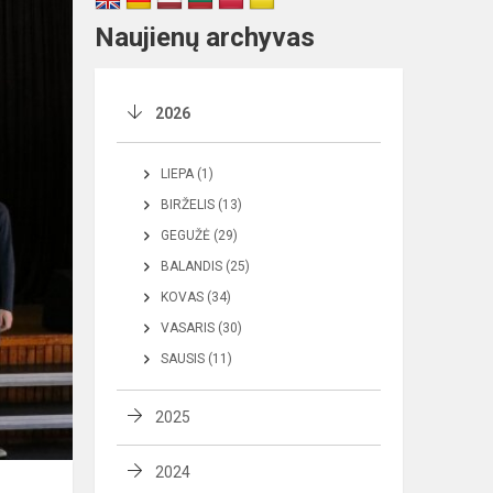
Naujienų archyvas
2026
LIEPA (1)
BIRŽELIS (13)
GEGUŽĖ (29)
BALANDIS (25)
KOVAS (34)
VASARIS (30)
SAUSIS (11)
2025
2024