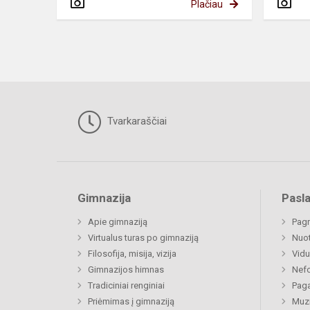
Plačiau
Tvarkaraščiai
Gimnazija
Pasl
Apie gimnaziją
Pagr
Virtualus turas po gimnaziją
Nuo
Filosofija, misija, vizija
Vidu
Gimnazijos himnas
Nefo
Tradiciniai renginiai
Paga
Priėmimas į gimnaziją
Muzi