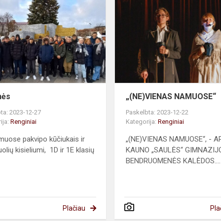
nės
„(NE)VIENAS NAMUOSE“
ta: 2023-12-27
Paskelbta: 2023-12-22
ija:
Renginiai
Kategorija:
Renginiai
muose pakvipo kūčiukais ir
„(NE)VIENAS NAMUOSE“, - AP
lių kisieliumi, 1D ir 1E klasių
KAUNO „SAULĖS“ GIMNAZIJ
BENDRUOMENĖS KALĖDOS....
Plačiau
Pla