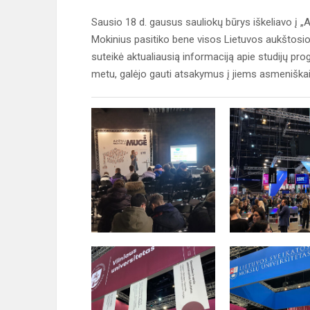
Sausio 18 d. gausus sauliokų būrys iškeliavo į „
Mokinius pasitiko bene visos Lietuvos aukštosios
suteikė aktualiausią informaciją apie studijų pr
metu, galėjo gauti atsakymus į jiems asmeniškai