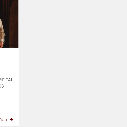
NAMUOSE“
IE TAI
OS
čiau