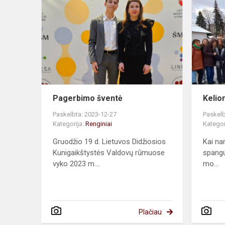
šventė
Pagerbimo šventė
Kelio
Paskelbta: 2023-12-27
Paskelb
Kategorija:
Renginiai
Kategor
Gruodžio 19 d. Lietuvos Didžiosios
Kai na
Kunigaikštystės Valdovų rūmuose
spanguo
vyko 2023 m....
mo...
Plačiau