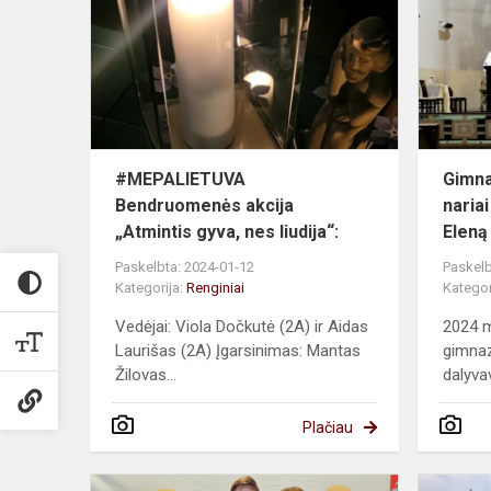
akcija
„Atmintis
gyva,
nes
liudij...
#MEPALIETUVA
Gimna
Bendruomenės akcija
naria
„Atmintis gyva, nes liudija“:
Eleną
Paskelbta: 2024-01-12
Paskelb
Kategorija:
Renginiai
Kategor
Vedėjai: Viola Dočkutė (2A) ir Aidas
2024 m
Laurišas (2A) Įgarsinimas: Mantas
gimnaz
Žilovas...
dalyvav
Plačiau
Pagerbimo