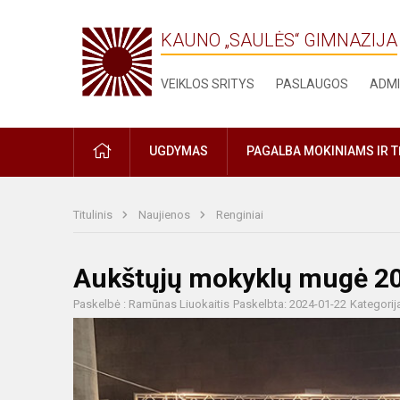
KAUNO „SAULĖS“ GIMNAZIJA
VEIKLOS SRITYS
PASLAUGOS
ADMI
PRADŽIA
UGDYMAS
PAGALBA MOKINIAMS IR 
Titulinis
Naujienos
Renginiai
Aukštųjų mokyklų mugė 2
Paskelbė : Ramūnas Liuokaitis
Paskelbta: 2024-01-22
Kategorij