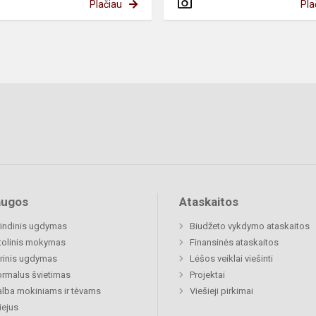
Plačiau
Pla
augos
Ataskaitos
indinis ugdymas
Biudžeto vykdymo ataskaitos
tolinis mokymas
Finansinės ataskaitos
rinis ugdymas
Lėšos veiklai viešinti
rmalus švietimas
Projektai
lba mokiniams ir tėvams
Viešieji pirkimai
ejus