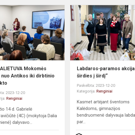
#MEPALIETUVA
Mokomės
kartu:
nuo
Antikos
iki
dirbtinio
intel...
ALIETUVA Mokomės
Labdaros-paramos akcija 
 nuo Antikos iki dirbtinio
širdies į širdį“
ekto
Paskelbta: 2023-12-20
Kategorija:
Renginiai
ta: 2023-12-20
ija:
Renginiai
Kasmet artėjant šventoms
Kalėdoms, gimnazijos
io 14 d. Gabrielė
bendruomenė dalyvauja labd
avičiūtė (4C) (mokytoja Dalia
par...
ienė) dalyvavo...