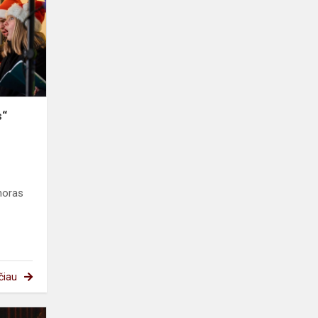
„Akordas“
s“
horas
čiau
„(NE)VIENAS