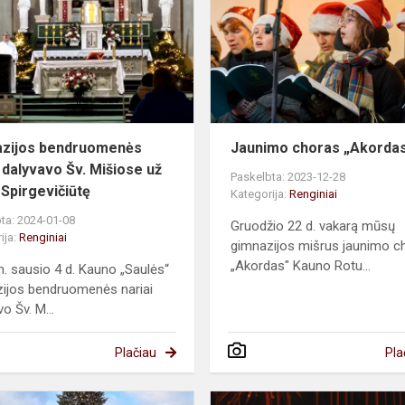
nariai
dalyvavo
Šv.
Mišiose
už
Elen...
zijos bendruomenės
Jaunimo choras „Akorda
i dalyvavo Šv. Mišiose už
Paskelbta: 2023-12-28
 Spirgevičiūtę
Kategorija:
Renginiai
ta: 2024-01-08
Gruodžio 22 d. vakarą mūsų
ija:
Renginiai
gimnazijos mišrus jaunimo c
„Akordas" Kauno Rotu...
. sausio 4 d. Kauno „Saulės“
ijos bendruomenės nariai
o Šv. M...
Plačiau
Pla
Kelionės