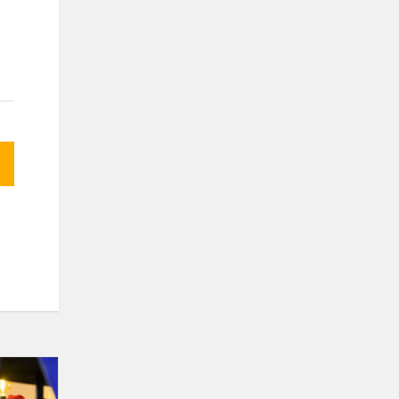
Jaunimo
choras