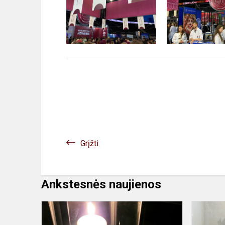
Grįžti
Ankstesnės naujienos
#MEPALIE
Bendruome