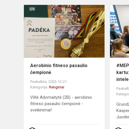
Aerobinio
fitneso
pasaulio
čempionė
Aerobinio fitneso pasaulio
#MEP
čempionė
kartu:
intel
Paskelbta: 2023-12-21
Kategorija:
Renginiai
Paskelb
Kategor
Viltė Adomaitytė (2B) - aerobinio
fitneso pasaulio čempionė -
Gruodž
sveikinimai!
Kasper
Juoden