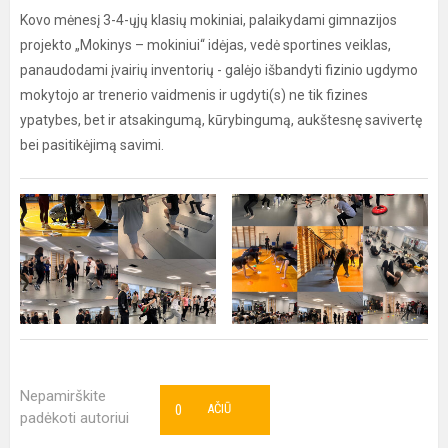
Kovo mėnesį 3-4-ųjų klasių mokiniai, palaikydami gimnazijos
projekto „Mokinys – mokiniui“ idėjas, vedė sportines veiklas,
panaudodami įvairių inventorių - galėjo išbandyti fizinio ugdymo
mokytojo ar trenerio vaidmenis ir ugdyti(s) ne tik fizines
ypatybes, bet ir atsakingumą, kūrybingumą, aukštesnę savivertę
bei pasitikėjimą savimi.
Nepamirškite
0
AČIŪ
padėkoti autoriui