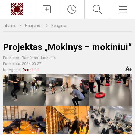
Paieška
Men
Titulinis
Naujienos
Renginiai
Projektas „Mokinys – mokiniui“
Paskelbė : Ramūnas Liuokaitis
Paskelbta: 2024-03-27
Kategorija:
Renginiai