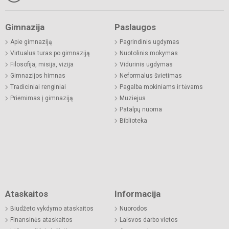
Gimnazija
Paslaugos
Apie gimnaziją
Pagrindinis ugdymas
Virtualus turas po gimnaziją
Nuotolinis mokymas
Filosofija, misija, vizija
Vidurinis ugdymas
Gimnazijos himnas
Neformalus švietimas
Tradiciniai renginiai
Pagalba mokiniams ir tėvams
Priėmimas į gimnaziją
Muziejus
Patalpų nuoma
Biblioteka
Ataskaitos
Informacija
Biudžeto vykdymo ataskaitos
Nuorodos
Finansinės ataskaitos
Laisvos darbo vietos