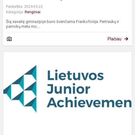
Paskelbta: 2024-03-22
Kategorija:
Renginiai
Šią savaitę gimnazijoje buvo švenčiama Frankofonija. Pertraukų ir
pamokų metu mo...
Plačiau
J
b
m