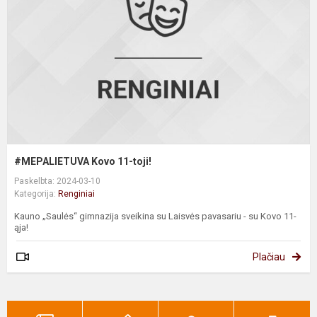
to
#MEPALIETUVA Kovo 11-toji!
Paskelbta: 2024-03-10
Kategorija:
Renginiai
Kauno „Saulės“ gimnazija sveikina su Laisvės pavasariu - su Kovo 11-
ąja!
Plačiau