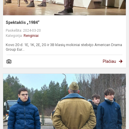
Spektaklis „1984“
Paskelbta: 2024-03-20
Kategorija:
Renginiai
Kovo 20 d. 1E, 1K, 2E, 2G ir 3B klasių mokiniai stebėjo American Drama
Group Eur...
Plačiau
K
e