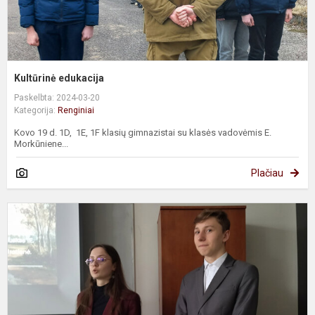
Kultūrinė edukacija
Paskelbta: 2024-03-20
Kategorija:
Renginiai
Kovo 19 d. 1D, 1E, 1F klasių gimnazistai su klasės vadovėmis E.
Morkūniene...
Plačiau
K
„
(
k