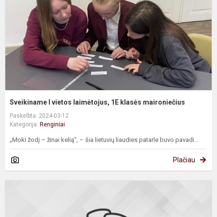
1
k
m
Sveikiname I vietos laimėtojus, 1E klasės maironiečius
Paskelbta: 2024-03-12
Kategorija:
Renginiai
„Moki žodį – žinai kelią“, – šia lietuvių liaudies patarle buvo pavadi...
Plačiau
#
K
1