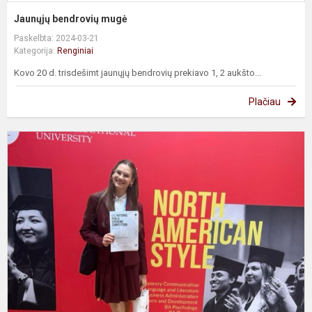
Jaunųjų bendrovių mugė
Paskelbta: 2024-03-21
Kategorija:
Renginiai
Kovo 20 d. trisdešimt jaunųjų bendrovių prekiavo 1, 2 aukšto...
Plačiau
V
k
k