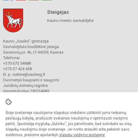
Steigėjas
Kauno miesto savivaldybė
Kauno „Saulės“ gimnazija
Savivaldybės biudžetinė įstaiga
Savanorių pr. 46, LT-44209, Kaunas
Telefonai:
+370 673 54688
+370 37 424 438
El. p. rastine@saulesg.lt
Duomenys kaupiami ir saugomi
Juridinių asmenų registre
Įmonės kodas 190134683
Šioje svetainėje naudojame slapukus siekdami užtikrinti jums teikiamų
© 2023 Kauno „Saulės“ gimnazija. Visos teisės saugomos.
Kopijuoti turinį be raštiško gimnazijos sutikimo griežtai draudžiama.
paslaugų kokybę, analizuoti svetainės naudojimą ir optimizuoti naršymo
patirtį. Spustelėję mygtuką „Sutinku“, jūs patvirtinate, kad sutinkate su visų
Prieinamumo paraiška
Slapukų valdymas
slapukų naudojimu šioje svetainėje. Jei norite atšaukti arba pakeisti savo
sutikimus, prašome apsilankyti
slapukų valdymo puslapyje
.
Sumanus būdas atnaujinti