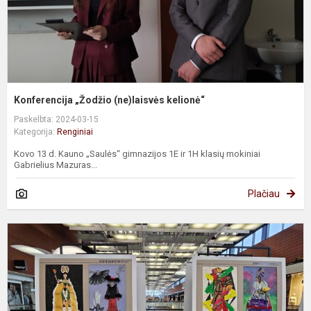
Konferencija „Žodžio (ne)laisvės kelionė“
Paskelbta: 2024-03-15
Kategorija:
Renginiai
Kovo 13 d. Kauno „Saulės“ gimnazijos 1E ir 1H klasių mokiniai
Gabrielius Mazuras...
Plačiau
P
„
F
s