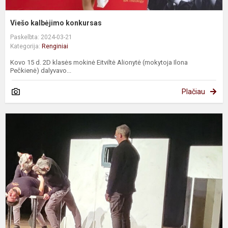
Viešo kalbėjimo konkursas
Paskelbta: 2024-03-21
Kategorija:
Renginiai
Kovo 15 d. 2D klasės mokinė Eitviltė Alionytė (mokytoja Ilona
Pečkienė) dalyvavo...
Plačiau
S
„