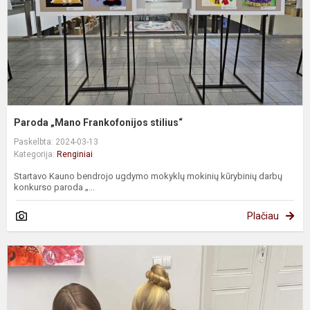
Paroda „Mano Frankofonijos stilius“
Paskelbta: 2024-03-13
Kategorija:
Renginiai
Startavo Kauno bendrojo ugdymo mokyklų mokinių kūrybinių darbų
konkurso paroda „...
Plačiau
S
I
v
l