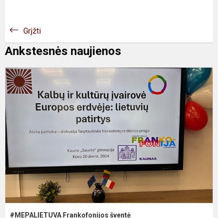
Grįžti
Ankstesnės naujienos
#
F
š
#MEPALIETUVA Frankofonijos šventė