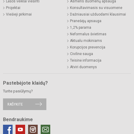
Lėšos veiklai viešinti
Asmens duomenų apsauga
Projektai
Konsultavimasis su visuomene
Viešieji pirkimai
Dažniausiai užduodami klausimai
Pranešėjų apsauga
1,2% parama
Neformalus švietimas
Aktualu mokiniams
Korupcijos prevencija
Civilinė sauga
Teisinė informacija
Atviri duomenys
Pastebėjote klaidų?
Turite pasiūlymų?
RAŠYKITE
Bendraukime