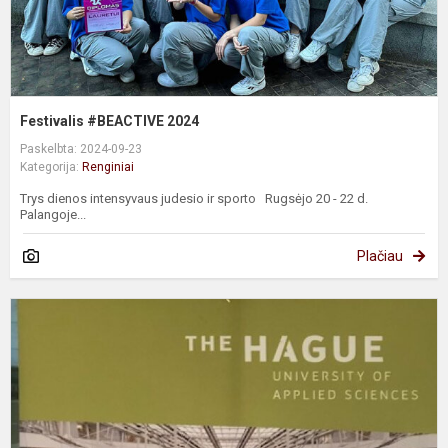
Festivalis #BEACTIVE 2024
Paskelbta: 2024-09-23
Kategorija:
Renginiai
Trys dienos intensyvaus judesio ir sporto Rugsėjo 20 - 22 d.
Palangoje...
Plačiau
P
„
ir
k