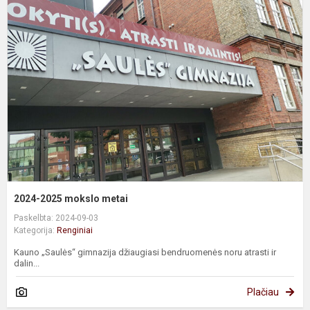
2
m
m
2024-2025 mokslo metai
Paskelbta: 2024-09-03
Kategorija:
Renginiai
Kauno „Saulės“ gimnazija džiaugiasi bendruomenės noru atrasti ir
dalin...
Plačiau