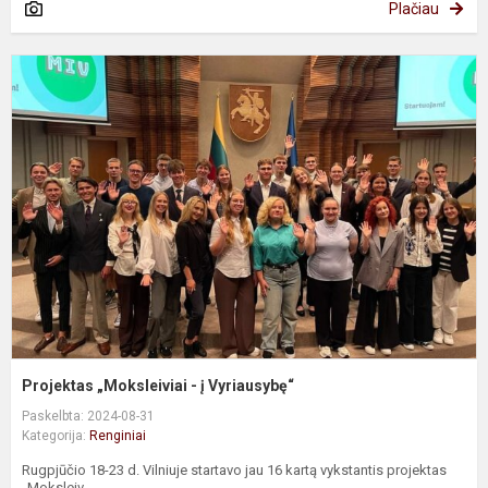
Plačiau
P
„
-
į
V
Projektas „Moksleiviai - į Vyriausybę“
Paskelbta: 2024-08-31
Kategorija:
Renginiai
Rugpjūčio 18-23 d. Vilniuje startavo jau 16 kartą vykstantis projektas
„Moksleiv...