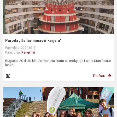
Paroda „Išsilavinimas ir karjera“
Paskelbta: 2024-09-21
Kategorija:
Renginiai
Rugsėjo 20 d. 3K klasės mokiniai kartu su mokytoja Laima Stasiūnaite
lankė...
Plačiau
E
j
s