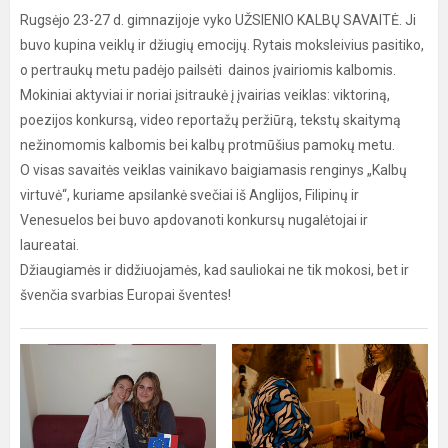
Rugsėjo 23-27 d. gimnazijoje vyko UŽSIENIO KALBŲ SAVAITĖ. Ji
buvo kupina veiklų ir džiugių emocijų. Rytais moksleivius pasitiko,
o pertraukų metu padėjo pailsėti dainos įvairiomis kalbomis.
Mokiniai aktyviai ir noriai įsitraukė į įvairias veiklas: viktoriną,
poezijos konkursą, video reportažų peržiūrą, tekstų skaitymą
nežinomomis kalbomis bei kalbų protmūšius pamokų metu.
O visas savaitės veiklas vainikavo baigiamasis renginys „Kalbų
virtuvė“, kuriame apsilankė svečiai iš Anglijos, Filipinų ir
Venesuelos bei buvo apdovanoti konkursų nugalėtojai ir
laureatai.
Džiaugiamės ir didžiuojamės, kad sauliokai ne tik mokosi, bet ir
švenčia svarbias Europai šventes!