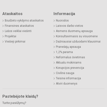
Ataskaitos
Informacija
Biudžeto vykdymo ataskaitos
Nuorodos
Finansinės ataskaitos
Laisvos darbo vietos
Lėšos veiklai viešinti
Asmens duomenų apsauga
Projektai
Konsultavimasis su visuomene
Viešieji pirkimai
Dažniausiai užduodami klausimai
Pranešėjų apsauga
1,2% parama
Neformalus švietimas
Aktualu mokiniams
Korupcijos prevencija
Civilinė sauga
Teisinė informacija
Atviri duomenys
Pastebėjote klaidų?
Turite pasiūlymų?