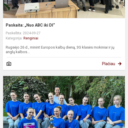
Paskaita: „Nuo ABC iki DI“
Paskelbta: 2024-09-27
Kategorija:
Renginiai
Rugsėjo 26 d., minint Europos kalbų dieną, 3G klasės mokiniai ir jų
anglų kalbos...
Plačiau
F
#
2