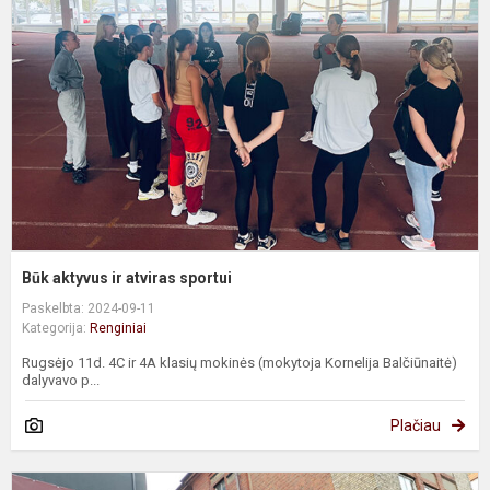
ir
a
s
Būk aktyvus ir atviras sportui
Paskelbta: 2024-09-11
Kategorija:
Renginiai
Rugsėjo 11d. 4C ir 4A klasių mokinės (mokytoja Kornelija Balčiūnaitė)
dalyvavo p...
Plačiau
2