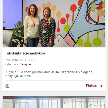
Tūkstantmečio mokyklos
Paskelbta: 2024-09-16
Kategorija:
Renginiai
Rugsėjo 13 d.chemijos mokytoja Jolita Ryzgelienė ir biologijos
mokytoja Laura Ve...
Plačiau
B
a