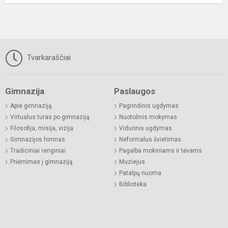
Tvarkaraščiai
Gimnazija
Paslaugos
Apie gimnaziją
Pagrindinis ugdymas
Virtualus turas po gimnaziją
Nuotolinis mokymas
Filosofija, misija, vizija
Vidurinis ugdymas
Gimnazijos himnas
Neformalus švietimas
Tradiciniai renginiai
Pagalba mokiniams ir tėvams
Priėmimas į gimnaziją
Muziejus
Patalpų nuoma
Biblioteka