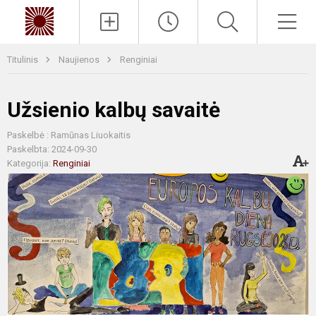
Paieška
Men
Titulinis
Naujienos
Renginiai
Užsienio kalbų savaitė
Paskelbė : Ramūnas Liuokaitis
Paskelbta: 2024-09-30
Kategorija:
Renginiai