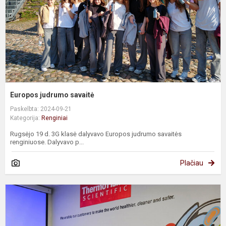
Europos judrumo savaitė
Paskelbta: 2024-09-21
Kategorija:
Renginiai
Rugsėjo 19 d. 3G klasė dalyvavo Europos judrumo savaitės
renginiuose. Dalyvavo p...
Plačiau
T
m