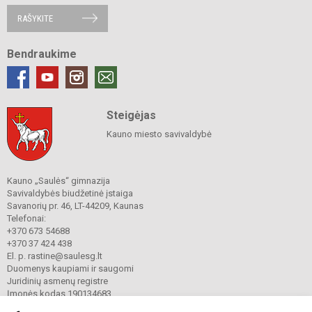
RAŠYKITE
Bendraukime
Steigėjas
Kauno miesto savivaldybė
Kauno „Saulės“ gimnazija
Savivaldybės biudžetinė įstaiga
Savanorių pr. 46, LT-44209, Kaunas
Telefonai:
+370 673 54688
+370 37 424 438
El. p. rastine@saulesg.lt
Duomenys kaupiami ir saugomi
Juridinių asmenų registre
Įmonės kodas 190134683