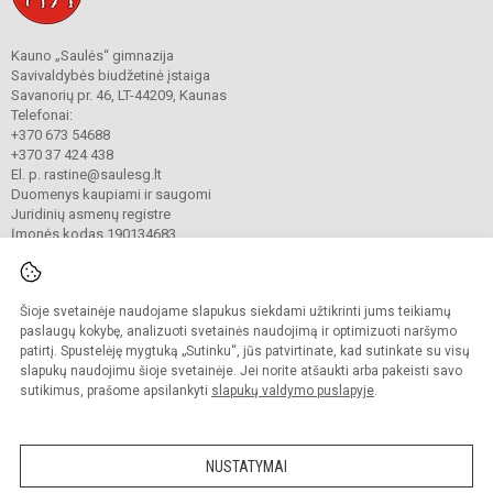
Kauno „Saulės“ gimnazija
Savivaldybės biudžetinė įstaiga
Savanorių pr. 46, LT-44209, Kaunas
Telefonai:
+370 673 54688
+370 37 424 438
El. p. rastine@saulesg.lt
Duomenys kaupiami ir saugomi
Juridinių asmenų registre
Įmonės kodas 190134683
Šioje svetainėje naudojame slapukus siekdami užtikrinti jums teikiamų
© 2023 Kauno „Saulės“ gimnazija. Visos teisės saugomos.
Kopijuoti turinį be raštiško gimnazijos sutikimo griežtai draudžiama.
paslaugų kokybę, analizuoti svetainės naudojimą ir optimizuoti naršymo
patirtį. Spustelėję mygtuką „Sutinku“, jūs patvirtinate, kad sutinkate su visų
Prieinamumo paraiška
Slapukų valdymas
slapukų naudojimu šioje svetainėje. Jei norite atšaukti arba pakeisti savo
sutikimus, prašome apsilankyti
slapukų valdymo puslapyje
.
Sumanus būdas atnaujinti
mokyklos interneto
svetainę
NUSTATYMAI