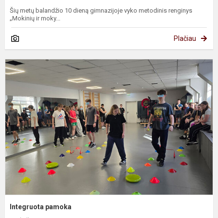
Šių metų balandžio 10 dieną gimnazijoje vyko metodinis renginys
„Mokinių ir moky...
Plačiau
I
p
Integruota pamoka