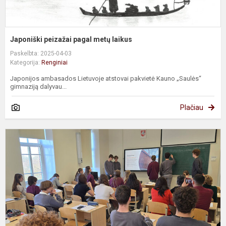
Japoniški peizažai pagal metų laikus
Paskelbta: 2025-04-03
Kategorija:
Renginiai
Japonijos ambasados Lietuvoje atstovai pakvietė Kauno „Saulės“
gimnaziją dalyvau...
Plačiau
P
„
K
a