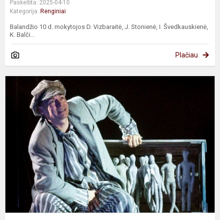
Paskelbta: 2025-04-10
Kategorija:
Renginiai
Balandžio 10 d. mokytojos D. Vizbaraitė, J. Stonienė, I. Švedkauskienė,
K. Balči...
Plačiau
I
p