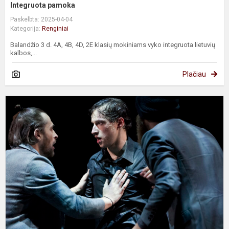
Integruota pamoka
Paskelbta: 2025-04-04
Kategorija:
Renginiai
Balandžio 3 d. 4A, 4B, 4D, 2E klasių mokiniams vyko integruota lietuvių
kalbos,...
Plačiau
K
a
n
ž
R
ž
v
ko