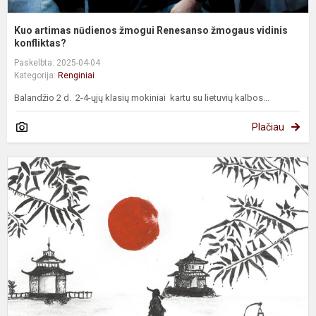
Kuo artimas nūdienos žmogui Renesanso žmogaus vidinis
konfliktas?
Paskelbta: 2025-04-04
Kategorija:
Renginiai
Balandžio 2 d. 2-4-ųjų klasių mokiniai kartu su lietuvių kalbos...
Plačiau
J
p
p
m
l