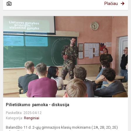
Plačiau
P
p
-
d
Pilietiškumo pamoka - diskusija
Paskelbta: 2025-04-12
Kategorija:
Renginiai
Balandžio 11 d. 2-ųjų gimnazijos klasių mokiniams ( 2A, 2B, 2D, 2E)