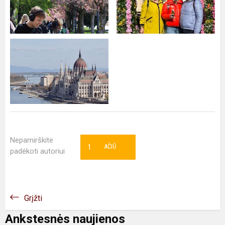
Nepamirškite
1
AČIŪ
padėkoti autoriui
Grįžti
Ankstesnės naujienos