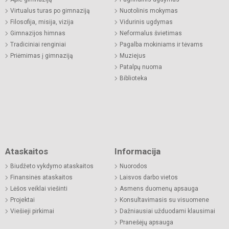
Virtualus turas po gimnaziją
Nuotolinis mokymas
Filosofija, misija, vizija
Vidurinis ugdymas
Gimnazijos himnas
Neformalus švietimas
Tradiciniai renginiai
Pagalba mokiniams ir tėvams
Priėmimas į gimnaziją
Muziejus
Patalpų nuoma
Biblioteka
Ataskaitos
Informacija
Biudžeto vykdymo ataskaitos
Nuorodos
Finansinės ataskaitos
Laisvos darbo vietos
Lėšos veiklai viešinti
Asmens duomenų apsauga
Projektai
Konsultavimasis su visuomene
Viešieji pirkimai
Dažniausiai užduodami klausimai
Pranešėjų apsauga