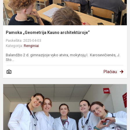
Pamoka „Geometrija Kauno architektūroje“
Paskelbta: 2025-04-03
Kategorija:
Renginiai
Balandžio 2 d. gimnazijoje vyko atvira, mokytojų I. Karosevičienės, J.
Sto...
Plačiau
K
į
s
s