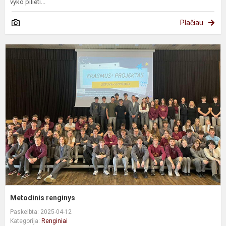
vyko pilieti...
Plačiau
M
r
Metodinis renginys
Paskelbta: 2025-04-12
Kategorija:
Renginiai