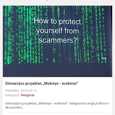
G
p
„
-
m
Gimnazijos projektas „Mokinys - mokiniui“
Paskelbta: 2025-04-14
Kategorija:
Renginiai
Gimnazijos projektas „Mokinys - mokiniui“: integruotos anglų kalbos ir
ekonomiko...