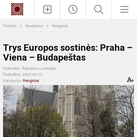
Paieška
Men
Titulinis
Naujienos
Renginiai
Trys Europos sostinės: Praha –
Viena – Budapeštas
Paskelbė : Ramūnas Liuokaitis
Paskelbta: 2025-04-15
Kategorija:
Renginiai