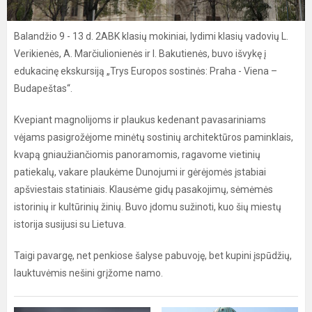
Balandžio 9 - 13 d. 2ABK klasių mokiniai, lydimi klasių vadovių L.
Verikienės, A. Marčiulionienės ir I. Bakutienės, buvo išvykę į
edukacinę ekskursiją „Trys Europos sostinės: Praha - Viena –
Budapeštas“.
Kvepiant magnolijoms ir plaukus kedenant pavasariniams
vėjams pasigrožėjome minėtų sostinių architektūros paminklais,
kvapą gniaužiančiomis panoramomis, ragavome vietinių
patiekalų, vakare plaukėme Dunojumi ir gėrėjomės įstabiai
apšviestais statiniais. Klausėme gidų pasakojimų, sėmėmės
istorinių ir kultūrinių žinių. Buvo įdomu sužinoti, kuo šių miestų
istorija susijusi su Lietuva.
Taigi pavargę, net penkiose šalyse pabuvoję, bet kupini įspūdžių,
lauktuvėmis nešini grįžome namo.