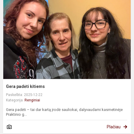
p
k
Gera padėti kitiems
Paskelbta: 2025-12-22
Kategorija:
Renginiai
Gera padėti – tai dar kartą įrodė sauliokai, dalyvaudami kasmetinėje
Praktinio g...
Plačiau