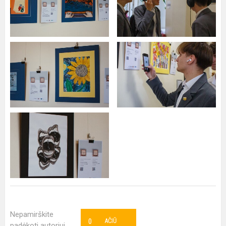
Nepamirškite
0
AČIŪ
padėkoti autoriui