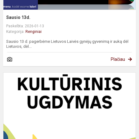
Sausio 13d.
Paskelbta: 2026-01-13
Kategorija:
Renginiai
Sausio 13 d. pagerbėme Lietuvos Laivės gynėjų gyvenimą ir auką dėl
Lietuvos, dėl...
Plačiau
T
p