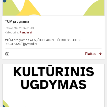
TŪM programa
Paskelbta: 2026-01-13
Kategorija:
Renginiai
#TŪM programos 41.6 „ŠIUOLAIKINIO ŠOKIO SKLAIDOS
PROJEKTAS“ įgyvendini...
Plačiau
Š
c
p
m