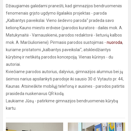
Džiaugiamės galėdami pranešti, kad gimnazijos bendruomenės
fenomenais grįsto ugdymo ilgalaikis projektas - paroda
„Kalbantys paveikslai. Vieno šedevro paroda“ pradeda savo
kelionę Kauno miesto erdvėse (parodos kuratorė - dailės mok. A.
Matukynaitė - Varnauskienė, parodos redaktorė - lietuvių kalbos
mok. A. Marčiulionienė). Pirmasis parodos sustojimas -
nuoroda
,
kuriame pristatomi „kalbantys paveikslai“, atskleidžiantys
kūrybinę ir netikėtą parodos koncepciją. Vienas kūrinys - du
autoriai.
Kviečiame parodos autorius, dalyvius, gimnazijos alumnus bei jų
šeimos narius apsilankyti parodoje iki sausio 30 d. Vytauto pr. 44,
Kaunas. Atsineškite mobilųjį telefoną ir ausines - parodos patirtis
prasideda nuskenavus QR kodą.
Laukiame Jūsų - patirkime gimnazijos bendruomenės kūrybą
kartu.