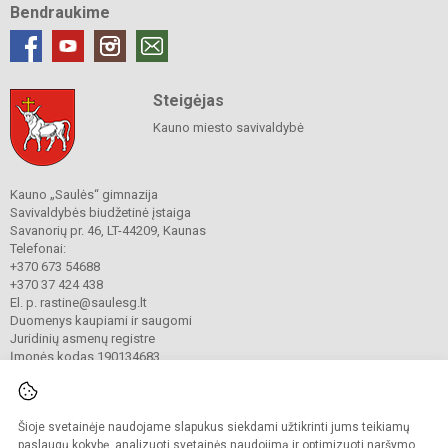
Bendraukime
Steigėjas
Kauno miesto savivaldybė
Kauno „Saulės“ gimnazija
Savivaldybės biudžetinė įstaiga
Savanorių pr. 46, LT-44209, Kaunas
Telefonai:
+370 673 54688
+370 37 424 438
El. p. rastine@saulesg.lt
Duomenys kaupiami ir saugomi
Juridinių asmenų registre
Įmonės kodas 190134683
Šioje svetainėje naudojame slapukus siekdami užtikrinti jums teikiamų
© 2023 Kauno „Saulės“ gimnazija. Visos teisės saugomos.
Kopijuoti turinį be raštiško gimnazijos sutikimo griežtai draudžiama.
paslaugų kokybę, analizuoti svetainės naudojimą ir optimizuoti naršymo