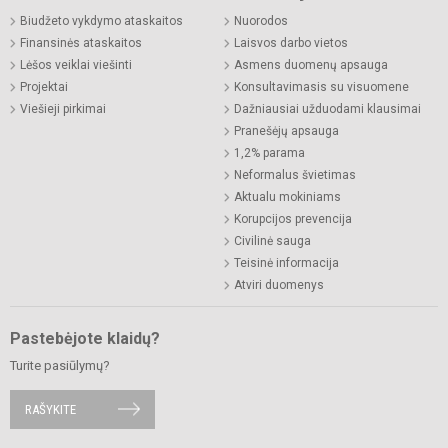
Biudžeto vykdymo ataskaitos
Nuorodos
Finansinės ataskaitos
Laisvos darbo vietos
Lėšos veiklai viešinti
Asmens duomenų apsauga
Projektai
Konsultavimasis su visuomene
Viešieji pirkimai
Dažniausiai užduodami klausimai
Pranešėjų apsauga
1,2% parama
Neformalus švietimas
Aktualu mokiniams
Korupcijos prevencija
Civilinė sauga
Teisinė informacija
Atviri duomenys
Pastebėjote klaidų?
Turite pasiūlymų?
RAŠYKITE