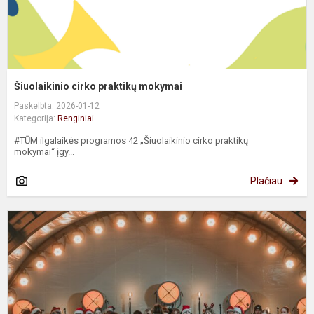
Šiuolaikinio cirko praktikų mokymai
Paskelbta: 2026-01-12
Kategorija:
Renginiai
#TŪM ilgalaikės programos 42 „Šiuolaikinio cirko praktikų
mokymai“ įgy...
Plačiau
K
g
v