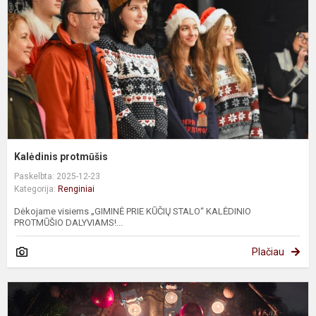
Kalėdinis protmūšis
Paskelbta: 2025-12-23
Kategorija:
Renginiai
Dėkojame visiems „GIMINĖ PRIE KŪČIŲ STALO“ KALĖDINIO
PROTMŪŠIO DALYVIAMS!...
Plačiau
A
v