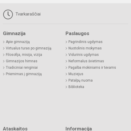
Tvarkaraščiai
Gimnazija
Paslaugos
Apie gimnaziją
Pagrindinis ugdymas
Virtualus turas po gimnaziją
Nuotolinis mokymas
Filosofija, misija, vizija
Vidurinis ugdymas
Gimnazijos himnas
Neformalus švietimas
Tradiciniai renginiai
Pagalba mokiniams ir tėvams
Priėmimas į gimnaziją
Muziejus
Patalpų nuoma
Biblioteka
Ataskaitos
Informacija