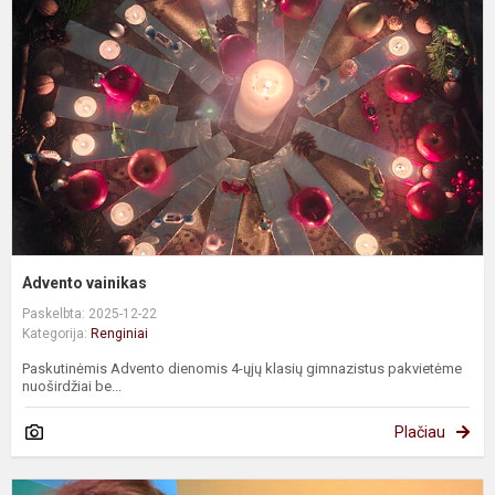
Advento vainikas
Paskelbta: 2025-12-22
Kategorija:
Renginiai
Paskutinėmis Advento dienomis 4-ųjų klasių gimnazistus pakvietėme
nuoširdžiai be...
Plačiau
G