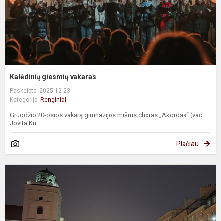
Kalėdinių giesmių vakaras
Paskelbta: 2025-12-23
Kategorija:
Renginiai
Gruodžio 20-osios vakarą gimnazijos mišrus choras „Akordas“ (vad.
Jovita Ku...
Plačiau
K
į
k
V