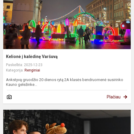
Kelionė į kalėdinę Varšuvą
Paskelbta: 2025-12-23
Kategorija:
Renginiai
Ankstyvą gruodžio 20 dienos rytą 2A klasės bendruomenė susirinko
Kauno geležinke...
Plačiau
K
p