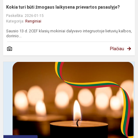
Kokia turi būti žmogaus laikysena prievartos pasaulyje?
Paskelbta: 2026-01-15
Kategorija:
Renginiai
Sausio 13 d. 2CEF klasių mokiniai dalyvavo integruotoje lietuvių kalbos,
dorinio...
Plačiau
S
1