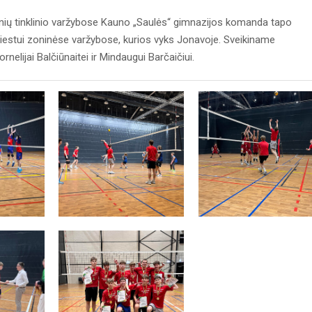
nių tinklinio varžybose Kauno „Saulės“ gimnazijos komanda tapo
iestui zoninėse varžybose, kurios vyks Jonavoje. Sveikiname
lijai Balčiūnaitei ir Mindaugui Barčaičiui.