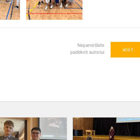
Nepamirškite
1
AČIŪ
padėkoti autoriui
Lietuvos
mokinių
meninio