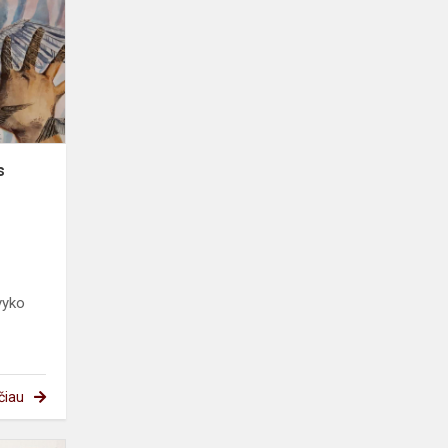
antrasis
etapas
s
 vyko
čiau