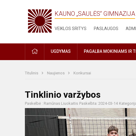
KAUNO „SAULĖS“ GIMNAZIJA
VEIKLOS SRITYS
PASLAUGOS
ADMI
PRADŽIA
UGDYMAS
PAGALBA MOKINIAMS IR 
Titulinis
Naujienos
Konkursai
Tinklinio varžybos
Paskelbė : Ramūnas Liuokaitis
Paskelbta: 2024-03-14
Kategorij