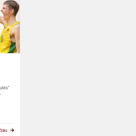
Krepšinio
varžybos
ulės“
–
čiau