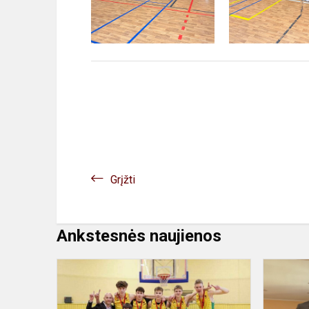
Grįžti
Ankstesnės naujienos
Krepšinio
turnyras