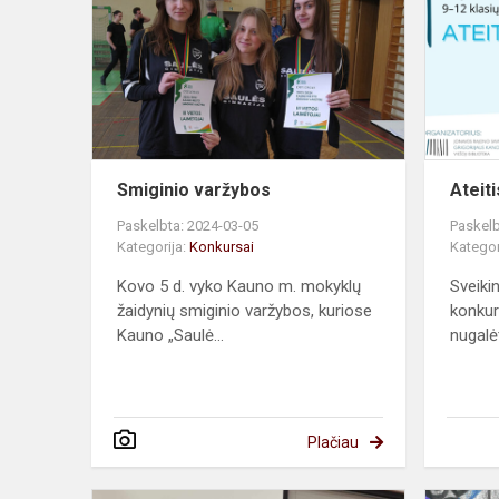
Smiginio varžybos
Ateit
Paskelbta: 2024-03-05
Paskelb
Kategorija:
Konkursai
Kategor
Kovo 5 d. vyko Kauno m. mokyklų
Sveiki
žaidynių smiginio varžybos, kuriose
konkur
Kauno „Saulė...
nugalėt
Plačiau