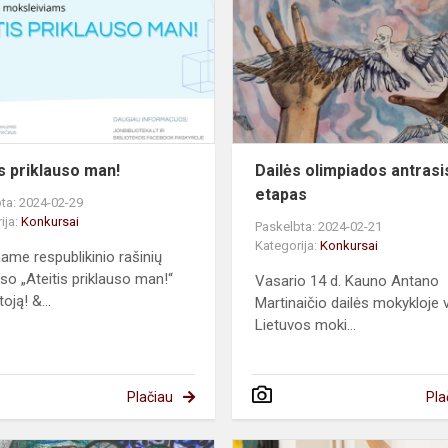
man!
is priklauso man!
Dailės olimpiados antrasi
etapas
ta: 2024-02-29
ija:
Konkursai
Paskelbta: 2024-02-21
Kategorija:
Konkursai
name respublikinio rašinių
so „Ateitis priklauso man!“
Vasario 14 d. Kauno Antano
oją! &...
Martinaičio dailės mokykloje
Lietuvos moki...
Plačiau
Pla