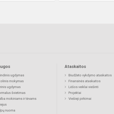
augos
Ataskaitos
indinis ugdymas
Biudžeto vykdymo ataskaitos
tolinis mokymas
Finansinės ataskaitos
rinis ugdymas
Lėšos veiklai viešinti
rmalus švietimas
Projektai
lba mokiniams ir tėvams
Viešieji pirkimai
ejus
alpų nuoma