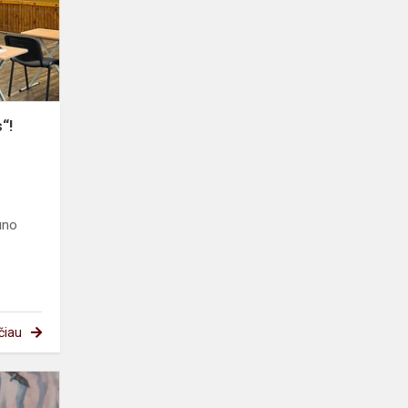
“!
uno
čiau
Dailės
olimpiados