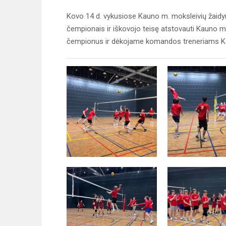
Kovo 14 d. vykusiose Kauno m. moksleivių žaidy
čempionais ir iškovojo teisę atstovauti Kauno m
čempionus ir dėkojame komandos treneriams Korne