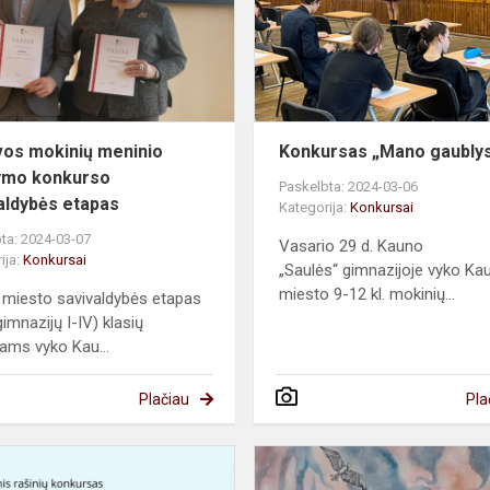
skaitymo
konkurso
savivaldybės
eta...
vos mokinių meninio
Konkursas „Mano gaublys
ymo konkurso
Paskelbta: 2024-03-06
aldybės etapas
Kategorija:
Konkursai
ta: 2024-03-07
Vasario 29 d. Kauno
ija:
Konkursai
„Saulės“ gimnazijoje vyko Ka
miesto 9-12 kl. mokinių...
miesto savivaldybės etapas
imnazijų I-IV) klasių
ams vyko Kau...
Plačiau
Pla
Ateitis
priklauso