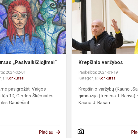
Konkursas
„Pasivaikščiojimai“
rsas „Pasivaikščiojimai“
Krepšinio varžybos
ta: 2024-02-01
Paskelbta: 2024-01-19
ija:
Konkursai
Kategorija:
Konkursai
ame pasigrožėti Vaigos
Krepšinio varžybų (Kauno „Sa
tės 1D, Gerdos Škėmaitės
gimnazija (treneris T. Banys) 
ulės Gaudėšiūt...
Kauno J. Basan...
Plačiau
Pla