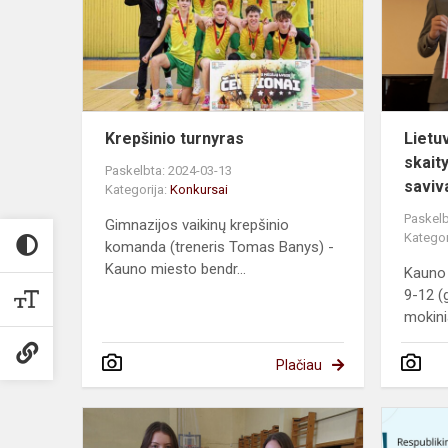
Krepšinio turnyras
Lietu
skait
Paskelbta: 2024-03-13
saviv
Kategorija:
Konkursai
Paskelb
Gimnazijos vaikinų krepšinio
Kategor
komanda (treneris Tomas Banys) -
Kauno miesto bendr...
Kauno 
9-12 (g
mokini
Plačiau
Smiginio
varžybos