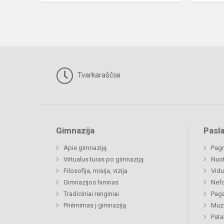
Tvarkaraščiai
Gimnazija
Pasl
Apie gimnaziją
Pagr
Virtualus turas po gimnaziją
Nuo
Filosofija, misija, vizija
Vidu
Gimnazijos himnas
Nefo
Tradiciniai renginiai
Paga
Priėmimas į gimnaziją
Muzi
Pat