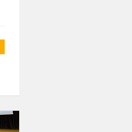
Konkursas
„Mano
gaublys“!