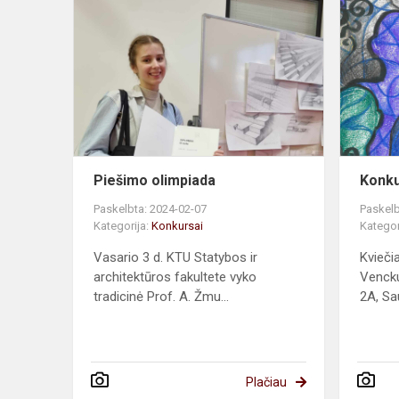
Piešimo
olimpiada
Piešimo olimpiada
Konku
Paskelbta: 2024-02-07
Paskelb
Kategorija:
Konkursai
Kategor
Vasario 3 d. KTU Statybos ir
Kvieči
architektūros fakultete vyko
Vencku
tradicinė Prof. A. Žmu...
2A, Sa
Plačiau