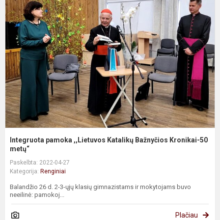
p
,
K
B
K
50
Integruota pamoka ,,Lietuvos Katalikų Bažnyčios Kronikai-50
metų“
Paskelbta: 2022-04-27
Kategorija:
Renginiai
Balandžio 26 d. 2-3-ųjų klasių gimnazistams ir mokytojams buvo
neeilinė: pamokoj...
Plačiau