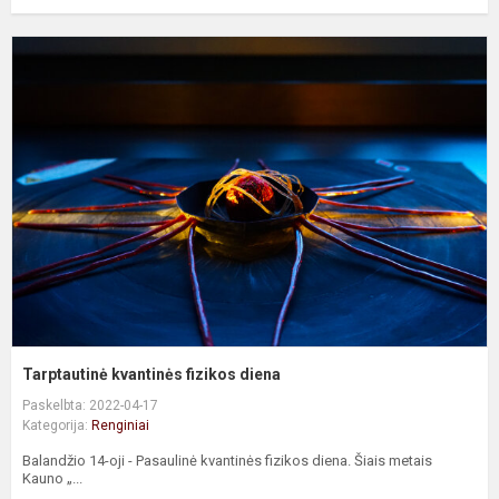
T
k
f
d
Tarptautinė kvantinės fizikos diena
Paskelbta: 2022-04-17
Kategorija:
Renginiai
Balandžio 14-oji - Pasaulinė kvantinės fizikos diena. Šiais metais
Kauno „...