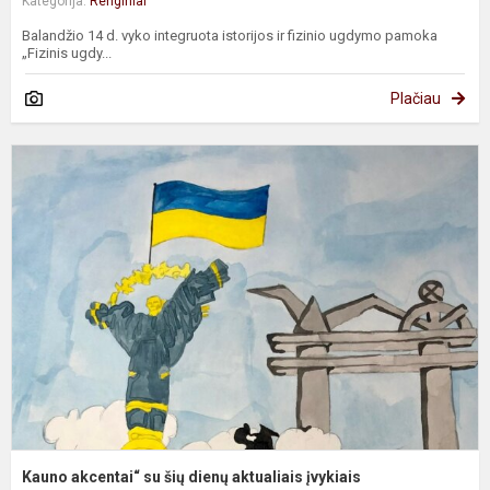
Kategorija:
Renginiai
Balandžio 14 d. vyko integruota istorijos ir fizinio ugdymo pamoka
„Fizinis ugdy...
Plačiau
K
a
s
š
d
a
į
Kauno akcentai“ su šių dienų aktualiais įvykiais