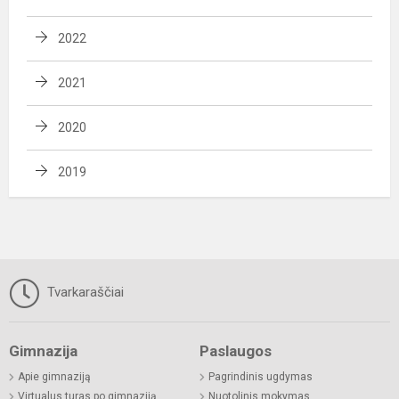
2022
2021
2020
2019
Tvarkaraščiai
Gimnazija
Paslaugos
Apie gimnaziją
Pagrindinis ugdymas
Virtualus turas po gimnaziją
Nuotolinis mokymas