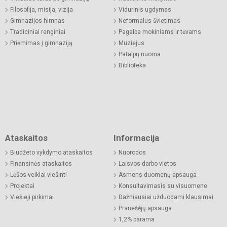
Filosofija, misija, vizija
Vidurinis ugdymas
Gimnazijos himnas
Neformalus švietimas
Tradiciniai renginiai
Pagalba mokiniams ir tėvams
Priėmimas į gimnaziją
Muziejus
Patalpų nuoma
Biblioteka
Ataskaitos
Informacija
Biudžeto vykdymo ataskaitos
Nuorodos
Finansinės ataskaitos
Laisvos darbo vietos
Lėšos veiklai viešinti
Asmens duomenų apsauga
Projektai
Konsultavimasis su visuomene
Viešieji pirkimai
Dažniausiai užduodami klausimai
Pranešėjų apsauga
1,2% parama