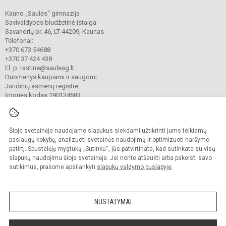
Kauno „Saulės“ gimnazija
Savivaldybės biudžetinė įstaiga
Savanorių pr. 46, LT-44209, Kaunas
Telefonai:
+370 673 54688
+370 37 424 438
El. p. rastine@saulesg.lt
Duomenys kaupiami ir saugomi
Juridinių asmenų registre
Įmonės kodas 190134683
Šioje svetainėje naudojame slapukus siekdami užtikrinti jums teikiamų
© 2023 Kauno „Saulės“ gimnazija. Visos teisės saugomos.
Kopijuoti turinį be raštiško gimnazijos sutikimo griežtai draudžiama.
paslaugų kokybę, analizuoti svetainės naudojimą ir optimizuoti naršymo
patirtį. Spustelėję mygtuką „Sutinku“, jūs patvirtinate, kad sutinkate su visų
Prieinamumo paraiška
Slapukų valdymas
slapukų naudojimu šioje svetainėje. Jei norite atšaukti arba pakeisti savo
sutikimus, prašome apsilankyti
slapukų valdymo puslapyje
.
Sumanus būdas atnaujinti
mokyklos interneto
svetainę
NUSTATYMAI