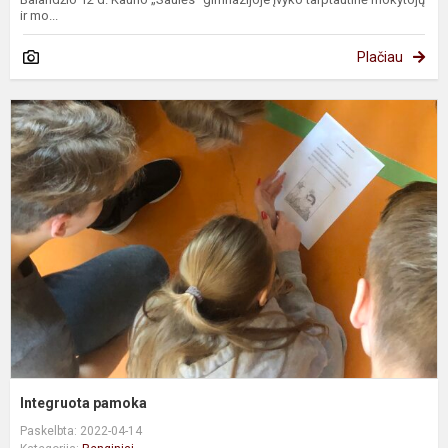
ir mo...
Plačiau
I
p
Integruota pamoka
Paskelbta: 2022-04-14