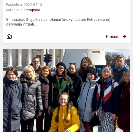
Paskelbta: 2022-04-13
Kategorija:
Renginiai
Gimnazijos 2-ųjų klasių mokiniai (mokyt. Jūratė Petrauskienė)
dalyvauja virtuali...
Plačiau
E
v