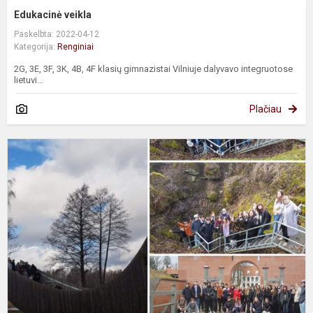
Edukacinė veikla
Paskelbta: 2022-04-12
Kategorija:
Renginiai
2G, 3E, 3F, 3K, 4B, 4F klasių gimnazistai Vilniuje dalyvavo integruotose
lietuvi...
Plačiau
E
p
B