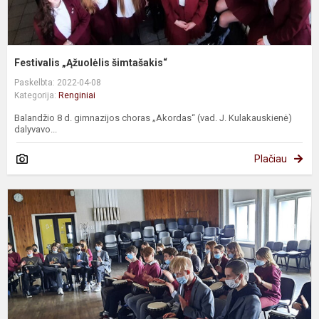
Festivalis „Ąžuolėlis šimtašakis“
Paskelbta: 2022-04-08
Kategorija:
Renginiai
Balandžio 8 d. gimnazijos choras „Akordas“ (vad. J. Kulakauskienė)
dalyvavo...
Plačiau
A
b