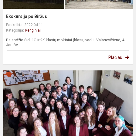
Ekskursija po Biržus
Paskelbta: 2022-04-11
Kategorija:
Renginiai
Balandžio 8 d. 1G ir 2K klasių mokiniai (klasių vad. I. Valasevičienė, A.
Jaruše...
Plačiau
F
„
š