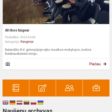
Afrikos būgnai
Paskelbta: 2022-04-08
Kategorija:
Renginiai
Balandžio 8 d. gimnazijoje vyko muzikos mokytojos Jovitos
Kulakauskienės iniciju...
Plačiau
Naujienų archyvas