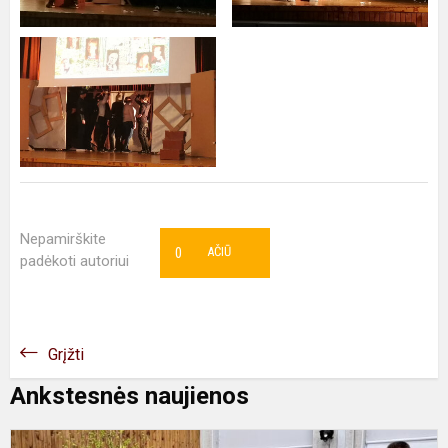
Nepamirškite
0
AČIŪ
padėkoti autoriui
Grįžti
Ankstesnės naujienos
I