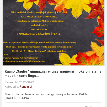
K
„
g
r
n
m
m
–.
Kauno „Saulės“ gimnazija rengiasi naujiems mokslo metams
– susitinkame Rugs...
Paskelbta: 2022-08-22
Kategorija:
Renginiai
Mieli mokiniai, tėveliai, mokytojai, gimnazijos bičiuliai! KAUNO
„SAULĖS“ GIMNA...