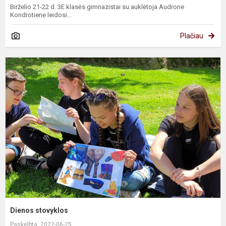
Birželio 21-22 d. 3E klasės gimnazistai su auklėtoja Audrone
Kondrotiene leidosi...
Plačiau
D
s
Dienos stovyklos
Paskelbta: 2022-06-25