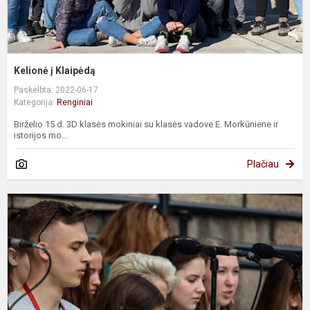
Kelionė į Klaipėdą
Paskelbta: 2022-06-17
Kategorija:
Renginiai
Birželio 15 d. 3D klasės mokiniai su klasės vadove E. Morkūniene ir
istorijos mo...
Plačiau
F
„
C
2