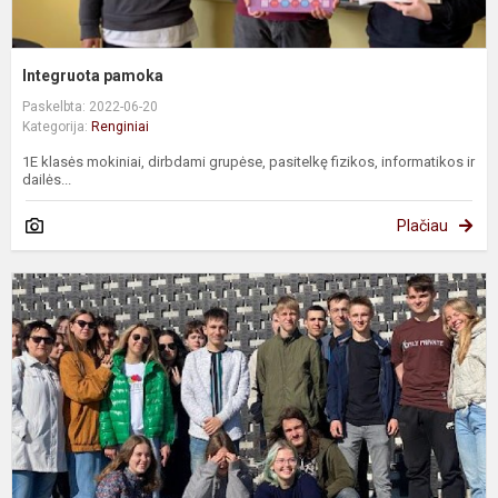
Integruota pamoka
Paskelbta: 2022-06-20
Kategorija:
Renginiai
1E klasės mokiniai, dirbdami grupėse, pasitelkę fizikos, informatikos ir
dailės...
Plačiau
K
į
K