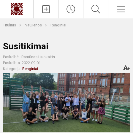
Paieška
Men
Titulinis
Naujienos
Renginiai
Susitikimai
Paskelbė : Ramūnas Liuokaitis
Paskelbta: 2022-09-01
Kategorija:
Renginiai