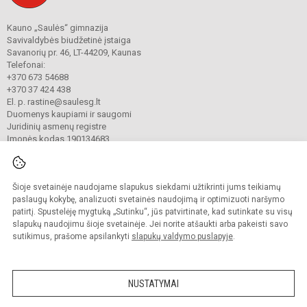
Kauno „Saulės“ gimnazija
Savivaldybės biudžetinė įstaiga
Savanorių pr. 46, LT-44209, Kaunas
Telefonai:
+370 673 54688
+370 37 424 438
El. p. rastine@saulesg.lt
Duomenys kaupiami ir saugomi
Juridinių asmenų registre
Įmonės kodas 190134683
Šioje svetainėje naudojame slapukus siekdami užtikrinti jums teikiamų
© 2023 Kauno „Saulės“ gimnazija. Visos teisės saugomos.
Kopijuoti turinį be raštiško gimnazijos sutikimo griežtai draudžiama.
paslaugų kokybę, analizuoti svetainės naudojimą ir optimizuoti naršymo
patirtį. Spustelėję mygtuką „Sutinku“, jūs patvirtinate, kad sutinkate su visų
Prieinamumo paraiška
Slapukų valdymas
slapukų naudojimu šioje svetainėje. Jei norite atšaukti arba pakeisti savo
sutikimus, prašome apsilankyti
slapukų valdymo puslapyje
.
Sumanus būdas atnaujinti
mokyklos interneto
svetainę
NUSTATYMAI