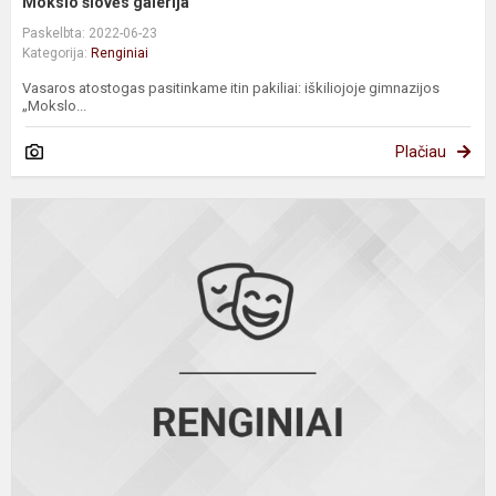
Mokslo šlovės galerija
Paskelbta: 2022-06-23
Kategorija:
Renginiai
Vasaros atostogas pasitinkame itin pakiliai: iškiliojoje gimnazijos
„Mokslo...
Plačiau
M
š
g