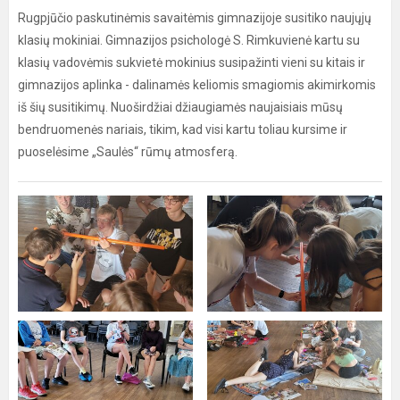
Rugpjūčio paskutinėmis savaitėmis gimnazijoje susitiko naujųjų
klasių mokiniai. Gimnazijos psichologė S. Rimkuvienė kartu su
klasių vadovėmis sukvietė mokinius susipažinti vieni su kitais ir
gimnazijos aplinka - dalinamės keliomis smagiomis akimirkomis
iš šių susitikimų. Nuoširdžiai džiaugiamės naujaisiais mūsų
bendruomenės nariais, tikim, kad visi kartu toliau kursime ir
puoselėsime „Saulės“ rūmų atmosferą.