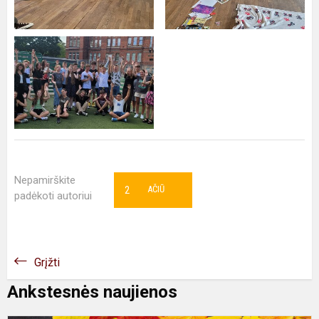
Nepamirškite
2
AČIŪ
padėkoti autoriui
Grįžti
Ankstesnės naujienos