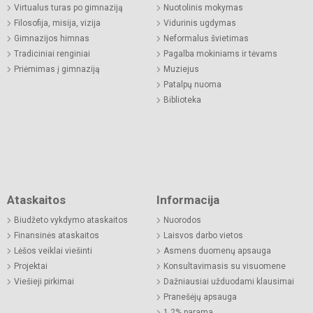
Virtualus turas po gimnaziją
Nuotolinis mokymas
Filosofija, misija, vizija
Vidurinis ugdymas
Gimnazijos himnas
Neformalus švietimas
Tradiciniai renginiai
Pagalba mokiniams ir tėvams
Priėmimas į gimnaziją
Muziejus
Patalpų nuoma
Biblioteka
Ataskaitos
Informacija
Biudžeto vykdymo ataskaitos
Nuorodos
Finansinės ataskaitos
Laisvos darbo vietos
Lėšos veiklai viešinti
Asmens duomenų apsauga
Projektai
Konsultavimasis su visuomene
Viešieji pirkimai
Dažniausiai užduodami klausimai
Pranešėjų apsauga
1,2% parama