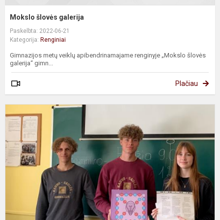
Mokslo šlovės galerija
Paskelbta: 2022-06-21
Kategorija:
Renginiai
Gimnazijos metų veiklų apibendrinamajame renginyje „Mokslo šlovės
galerija“ gimn...
Plačiau
I
p