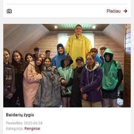
Plačiau
B
ž
Baidarių žygis
Paskelbta: 2022-06-28
Kategorija:
Renginiai