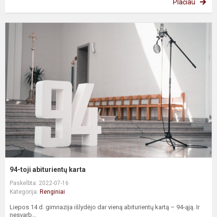
Plačiau
9
to
a
k
94-toji abiturientų karta
Paskelbta: 2022-07-16
Kategorija:
Renginiai
Liepos 14 d. gimnazija išlydėjo dar vieną abiturientų kartą – 94-ąją. Ir
nesvarb...