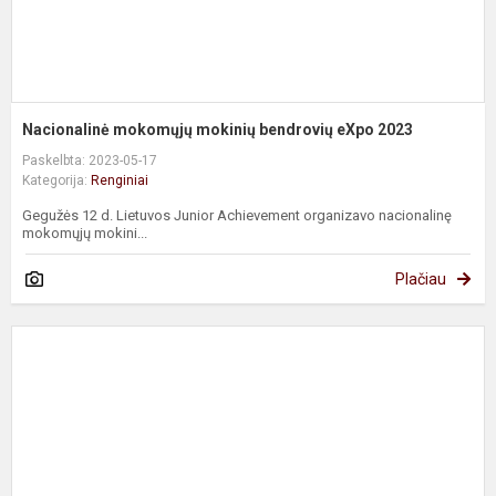
Nacionalinė mokomųjų mokinių bendrovių eXpo 2023
Paskelbta: 2023-05-17
Kategorija:
Renginiai
Gegužės 12 d. Lietuvos Junior Achievement organizavo nacionalinę
mokomųjų mokini...
Plačiau
K
„
G
–
1