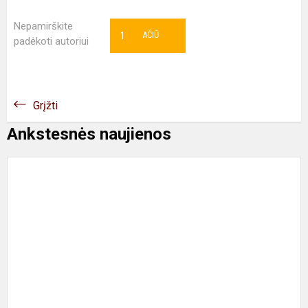
Nepamirškite
1
AČIŪ
padėkoti autoriui
Grįžti
Ankstesnės naujienos
E
d