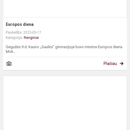
Europos diena
Paskelbta: 2023-05-17
Kategorija:
Renginiai
Gegužės 9 d. Kauno „Saulės“ gimnazijoje buvo minima Europos diena.
Mok...
Plačiau
N
m
m
b
e
2