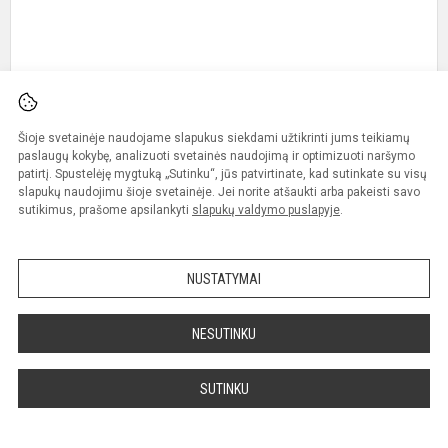
Šioje svetainėje naudojame slapukus siekdami užtikrinti jums teikiamų
paslaugų kokybę, analizuoti svetainės naudojimą ir optimizuoti naršymo
Virtuali paroda
patirtį. Spustelėję mygtuką „Sutinku“, jūs patvirtinate, kad sutinkate su visų
slapukų naudojimu šioje svetainėje. Jei norite atšaukti arba pakeisti savo
Paskelbta: 2023-05-09
sutikimus, prašome apsilankyti
slapukų valdymo puslapyje
.
Kategorija:
Renginiai
Kviečiame į virtualią parodą! Gegužės 9-ajai - Europos dienai, paminėti
mokinia...
NUSTATYMAI
Plačiau
NESUTINKU
T
j
SUTINKU
m
k