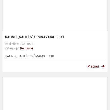
KAUNO „SAULĖS“ GIMNAZIJAI – 100!
Paskelbta: 2023-05-11
Kategorija:
Renginiai
KAUNO „SAULĖS“ RŪMAMS – 110!
Plačiau
V
p