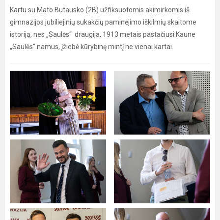
Kartu su Mato Butausko (2B) užfiksuotomis akimirkomis iš
gimnazijos jubiliejinių sukakčių paminėjimo iškilmių skaitome
istoriją, nes „Saulės“ draugija, 1913 metais pastačiusi Kaune
„Saulės“ namus, įžiebė kūrybinę mintį ne vienai kartai.