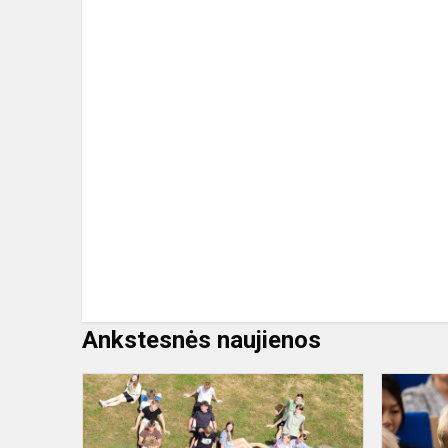
Ankstesnės naujienos
Grupės
stiprinimo
diena