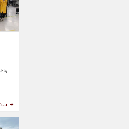
uktų
čiau
Kelionė
į