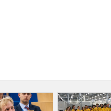
Model
NATO
Vilnius