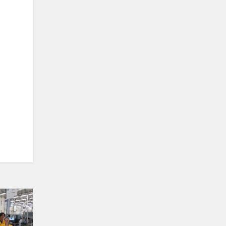
Matuojamės
elektroniką