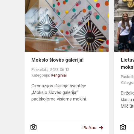
šlovės
galerija!
Mokslo šlovės galerija!
Lietuv
moksl
Paskelbta: 2023-06-12
Kategorija:
Renginiai
Paskelb
Kategor
Gimnazijos iškilioje šventėje
„Mokslo šlovės galerija“
Birželi
padėkojome visiems mokini...
klasių
Milčiūte
Plačiau