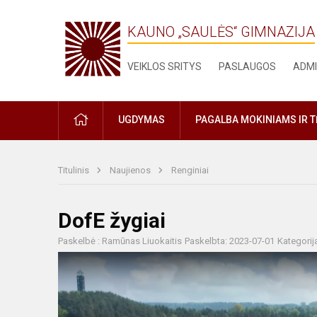
KAUNO „SAULĖS“ GIMNAZIJA
VEIKLOS SRITYS
PASLAUGOS
ADMI
PRADŽIA
UGDYMAS
PAGALBA MOKINIAMS IR 
Titulinis
Naujienos
Renginiai
DofE žygiai
Paskelbė : Ramūnas Liuokaitis
Paskelbta: 2023-07-01
Kategorij