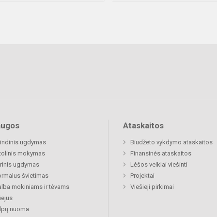
augos
Ataskaitos
indinis ugdymas
Biudžeto vykdymo ataskaitos
tolinis mokymas
Finansinės ataskaitos
rinis ugdymas
Lėšos veiklai viešinti
rmalus švietimas
Projektai
lba mokiniams ir tėvams
Viešieji pirkimai
ejus
alpų nuoma