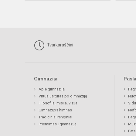
Tvarkaraščiai
Gimnazija
Pasl
Apie gimnaziją
Pagr
Virtualus turas po gimnaziją
Nuo
Filosofija, misija, vizija
Vidu
Gimnazijos himnas
Nefo
Tradiciniai renginiai
Paga
Priėmimas į gimnaziją
Muzi
Pat