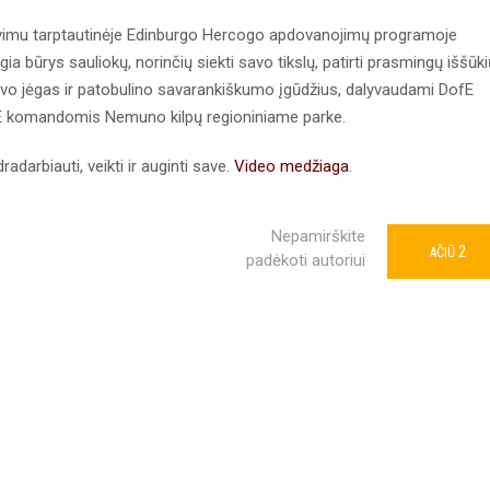
vimu tarptautinėje Edinburgo Hercogo apdovanojimų programoje
 būrys sauliokų, norinčių siekti savo tikslų, patirti prasmingų iššūki
savo jėgas ir patobulino savarankiškumo įgūdžius, dalyvaudami DofE
ofE komandomis Nemuno kilpų regioniniame parke.
darbiauti, veikti ir auginti save.
Video medžiaga
.
Nepamirškite
2
AČIŪ
padėkoti autoriui