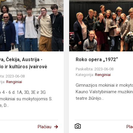
Čekija,
Austrija
-
mokslo
ir
kultūros
įvairovė
a, Čekija, Austrija -
Roko opera „1972“
o ir kultūros įvairovė
Paskelbta: 2023-06-08
Kategorija:
Renginiai
ta: 2023-06-08
ija:
Renginiai
Gimnazijos mokiniai ir mokyto
Kauno Valstybiniame muziki
o 4 - 6 d. 1A, 3D, 3E ir 3G
teatre žiūrėjo...
 mokiniai su mokytojomis S.
, D...
Plačiau
Pla