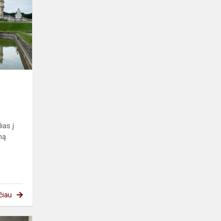
Vieną
ias į
ną
čiau
Roko