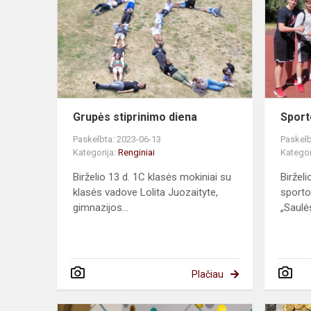
diena
Grupės stiprinimo diena
Sport
Paskelbta: 2023-06-13
Paskelb
Kategorija:
Renginiai
Kategor
Birželio 13 d. 1C klasės mokiniai su
Biržel
klasės vadove Lolita Juozaityte,
sporto
gimnazijos...
„Saulės
Plačiau
Mokslo