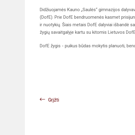
Didžiuojamės Kauno „Saulės“ gimnazijos dalyva
(DofE). Prie DofE bendruomenės kasmet prisijungia
ir nuotykių. Šiais metais DofE dalyviai išbandė 
žygių savaitgalyje kartu su kitomis Lietuvos D
DofE žygis - puikus būdas mokytis planuoti, bendra
Grįžti