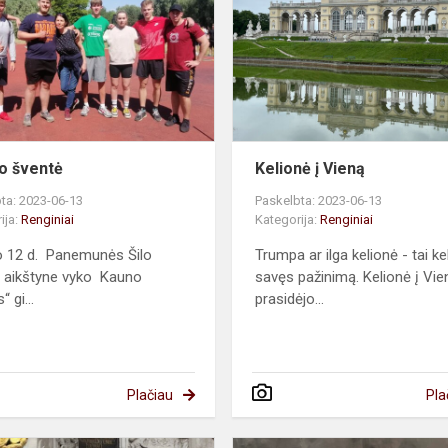
o šventė
Kelionė į Vieną
ta: 2023-06-13
Paskelbta: 2023-06-13
ija:
Renginiai
Kategorija:
Renginiai
io 12 d. Panemunės Šilo
Trumpa ar ilga kelionė - tai kel
 aikštyne vyko Kauno
savęs pažinimą. Kelionė į Vie
“ gi...
prasidėjo...
Plačiau
Pla
Lietuva,