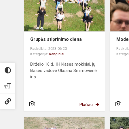
Grupės stiprinimo diena
Model
Paskelbta: 2023-06-20
Paskelb
Kategorija:
Renginiai
Kategor
Birželio 16 d. 1H klasės mokiniai, jų
klasės vadovė Oksana Smirnovienė
ir p...
Plačiau
Grupės
stiprinimo