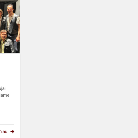
opera
„1972“
jai
niame
čiau