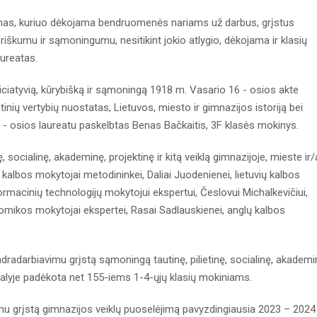
mas, kuriuo dėkojama bendruomenės nariams už darbus, grįstus
riškumu ir sąmoningumu, nesitikint jokio atlygio, dėkojama ir klasių
ureatas.
, iniciatyvią, kūrybišką ir sąmoningą 1918 m. Vasario 16 - osios akte
tinių vertybių nuostatas, Lietuvos, miesto ir gimnazijos istoriją bei
6 - osios laureatu paskelbtas Benas Bačkaitis, 3F klasės mokinys.
, socialinę, akademinę, projektinę ir kitą veiklą gimnazijoje, mieste ir/
kalbos mokytojai metodininkei, Daliai Juodenienei, lietuvių kalbos
ormacinių technologijų mokytojui ekspertui, Česlovui Michalkevičiui,
nomikos mokytojai ekspertei, Rasai Sadlauskienei, anglų kalbos
 bendradarbiavimu grįstą sąmoningą tautinę, pilietinę, socialinę, akademi
ar šalyje padėkota net 155-iems 1-4-ųjų klasių mokiniams.
u grįstą gimnazijos veiklų puoselėjimą pavyzdingiausia 2023 – 2024