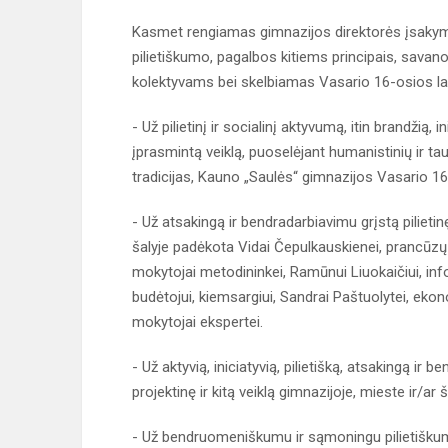
Kasmet rengiamas gimnazijos direktorės įsaky
pilietiškumo, pagalbos kitiems principais, savano
kolektyvams bei skelbiamas Vasario 16-osios la
- Už pilietinį ir socialinį aktyvumą, itin brandžią
įprasmintą veiklą, puoselėjant humanistinių ir tau
tradicijas, Kauno „Saulės“ gimnazijos Vasario 1
- Už atsakingą ir bendradarbiavimu grįstą pilietinę
šalyje padėkota Vidai Čepulkauskienei, prancūzų 
mokytojai metodininkei, Ramūnui Liuokaičiui, inf
budėtojui, kiemsargiui, Sandrai Paštuolytei, eko
mokytojai ekspertei.
- Už aktyvią, iniciatyvią, pilietišką, atsakingą ir
projektinę ir kitą veiklą gimnazijoje, mieste ir/
- Už bendruomeniškumu ir sąmoningu pilietiškum