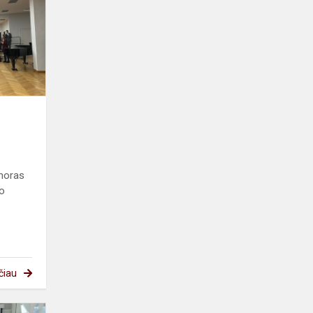
šventė
horas
io
čiau
#MEPALIETUVA