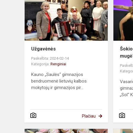
Užgavėnės
Šokio
mugė
Paskelbta: 2024-02-14
Kategorija:
Renginiai
Paskelb
Kategor
Kauno „Saulės“ gimnazijos
bendruomenė lietuvių kalbos
Vasari
mokytojų ir gimnazijos pir...
gimnaz
„Sol“ K
Plačiau
Kalendorių