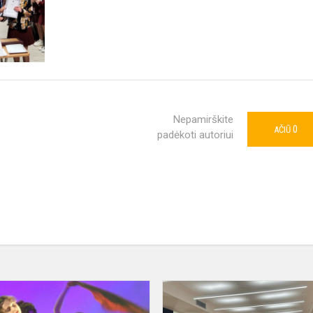
Nepamirškite
0
AČIŪ
padėkoti autoriui
Šokio
festivalis