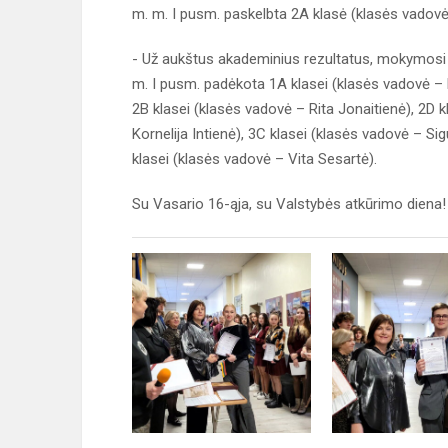
m. m. I pusm. paskelbta 2A klasė (klasės vadovė
- Už aukštus akademinius rezultatus, mokymosi
m. I pusm. padėkota 1A klasei (klasės vadovė – 
2B klasei (klasės vadovė – Rita Jonaitienė), 2D 
Kornelija Intienė), 3C klasei (klasės vadovė – S
klasei (klasės vadovė – Vita Sesartė).
Su Vasario 16-ąja, su Valstybės atkūrimo diena!