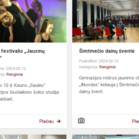
„Jausmų
mugė“
 festivalis „Jausmų
Šimtmečio dainų šventė
“
Paskelbta: 2024-02-12
Kategorija:
Renginiai
ta: 2024-02-12
ija:
Renginiai
Gimnazijos mišrus jaunimo c
„Akordas“ keliauja į Šimtmeč
o 10 d. Kauno „Saulės“
dainų švent...
ijos šiuolaikinio šokio studija
aišiad...
Plačiau
Pla
Bibliotekos