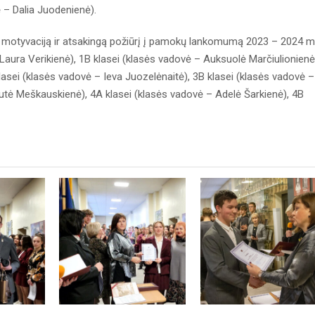
 – Dalia Juodenienė).
 motyvaciją ir atsakingą požiūrį į pamokų lankomumą 2023 – 2024 m
Laura Verikienė), 1B klasei (klasės vadovė – Auksuolė Marčiulionienė
klasei (klasės vadovė – Ieva Juozelėnaitė), 3B klasei (klasės vadovė –
igutė Meškauskienė), 4A klasei (klasės vadovė – Adelė Šarkienė), 4B