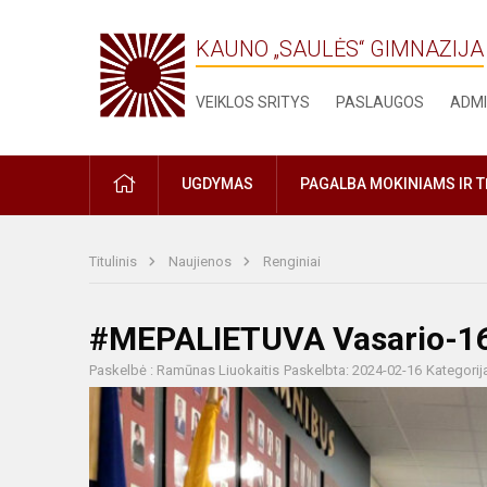
KAUNO „SAULĖS“ GIMNAZIJA
VEIKLOS SRITYS
PASLAUGOS
ADMI
PRADŽIA
UGDYMAS
PAGALBA MOKINIAMS IR 
Titulinis
Naujienos
Renginiai
#MEPALIETUVA Vasario-16
Paskelbė : Ramūnas Liuokaitis
Paskelbta: 2024-02-16
Kategorij