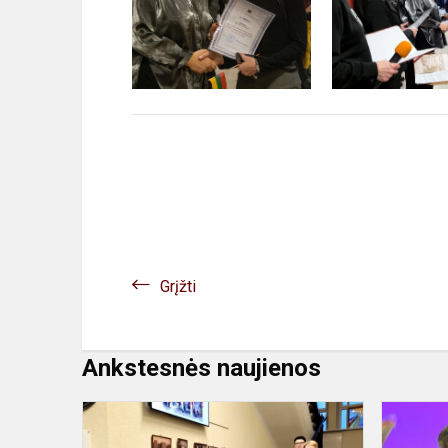
Grįžti
Ankstesnės naujienos
Užgavėnės