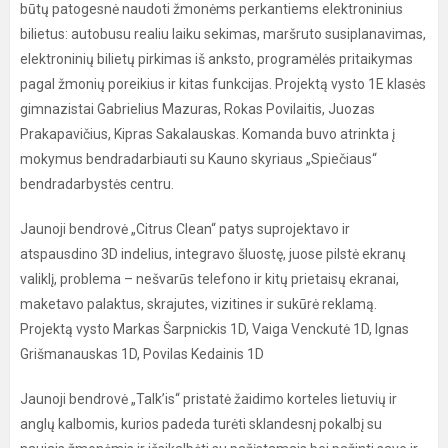
būtų patogesnė naudoti žmonėms perkantiems elektroninius
bilietus: autobusu realiu laiku sekimas, maršruto susiplanavimas,
elektroninių bilietų pirkimas iš anksto, programėlės pritaikymas
pagal žmonių poreikius ir kitas funkcijas. Projektą vysto 1E klasės
gimnazistai Gabrielius Mazuras, Rokas Povilaitis, Juozas
Prakapavičius, Kipras Sakalauskas. Komanda buvo atrinkta į
mokymus bendradarbiauti su Kauno skyriaus „Spiečiaus“
bendradarbystės centru.
Jaunoji bendrovė „Citrus Clean“ patys suprojektavo ir
atspausdino 3D indelius, integravo šluostę, juose pilstė ekranų
valiklį, problema – nešvarūs telefono ir kitų prietaisų ekranai,
maketavo palaktus, skrajutes, vizitines ir sukūrė reklamą.
Projektą vysto Markas Šarpnickis 1D, Vaiga Venckutė 1D, Ignas
Grišmanauskas 1D, Povilas Kedainis 1D
Jaunoji bendrovė „Talk’is“ pristatė žaidimo korteles lietuvių ir
anglų kalbomis, kurios padeda turėti sklandesnį pokalbį su