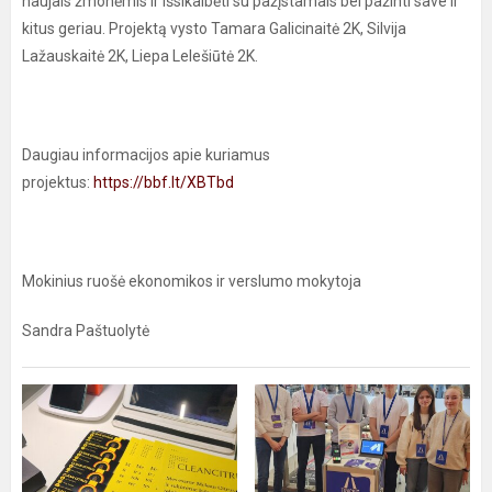
naujais žmonėmis ir išsikalbėti su pažįstamais bei pažinti save ir
kitus geriau. Projektą vysto Tamara Galicinaitė 2K, Silvija
Lažauskaitė 2K, Liepa Lelešiūtė 2K.
Daugiau informacijos apie kuriamus
projektus:
https://bbf.lt/XBTbd
Mokinius ruošė ekonomikos ir verslumo mokytoja
Sandra Paštuolytė