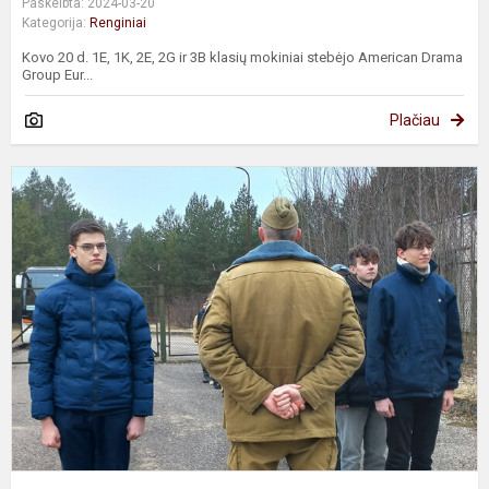
Paskelbta: 2024-03-20
Kategorija:
Renginiai
Kovo 20 d. 1E, 1K, 2E, 2G ir 3B klasių mokiniai stebėjo American Drama
Group Eur...
Plačiau
K
e