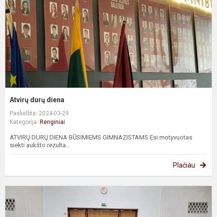
Atvirų durų diena
Paskelbta: 2024-03-29
Kategorija:
Renginiai
ATVIRŲ DURŲ DIENA BŪSIMIEMS GIMNAZISTAMS Esi motyvuotas
siekti aukšto rezulta...
Plačiau
#
M
a