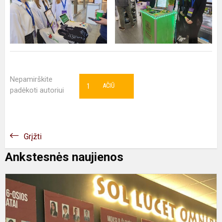
Nepamirškite
1
AČIŪ
padėkoti autoriui
Grįžti
Ankstesnės naujienos
A
d
d