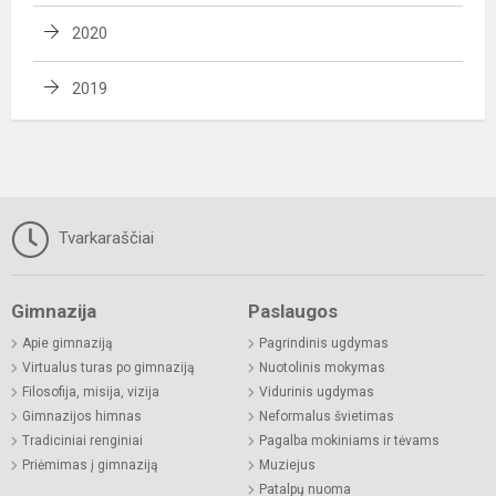
2020
2019
Tvarkaraščiai
Gimnazija
Paslaugos
Apie gimnaziją
Pagrindinis ugdymas
Virtualus turas po gimnaziją
Nuotolinis mokymas
Filosofija, misija, vizija
Vidurinis ugdymas
Gimnazijos himnas
Neformalus švietimas
Tradiciniai renginiai
Pagalba mokiniams ir tėvams
Priėmimas į gimnaziją
Muziejus
Patalpų nuoma