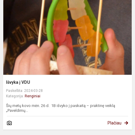
į
V
Išvyka į VDU
Paskelbta: 2024-03-28
Kategorija:
Renginiai
Šių metų kovo mėn. 26 d. 1B išvyko į paskaitą – praktinę veiklą
„Paveldimų...
Plačiau