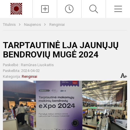
Paieška
Men
Titulinis
Naujienos
Renginiai
TARPTAUTINĖ LJA JAUNŲJŲ
BENDROVIŲ MUGĖ 2024
Paskelbė : Ramūnas Liuokaitis
Paskelbta: 2024-04-02
Kategorija:
Renginiai