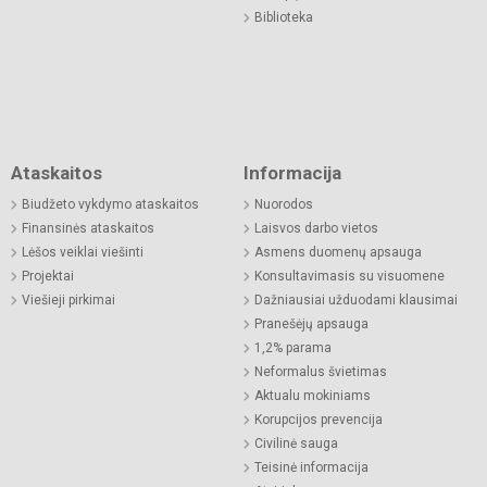
Biblioteka
Ataskaitos
Informacija
Biudžeto vykdymo ataskaitos
Nuorodos
Finansinės ataskaitos
Laisvos darbo vietos
Lėšos veiklai viešinti
Asmens duomenų apsauga
Projektai
Konsultavimasis su visuomene
Viešieji pirkimai
Dažniausiai užduodami klausimai
Pranešėjų apsauga
1,2% parama
Neformalus švietimas
Aktualu mokiniams
Korupcijos prevencija
Civilinė sauga
Teisinė informacija