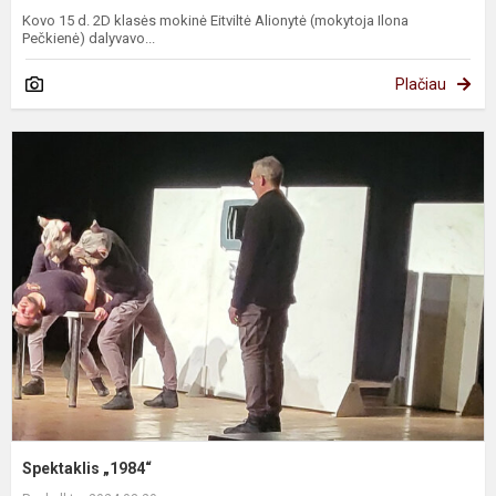
Kovo 15 d. 2D klasės mokinė Eitviltė Alionytė (mokytoja Ilona
Pečkienė) dalyvavo...
Plačiau
S
„
Spektaklis „1984“