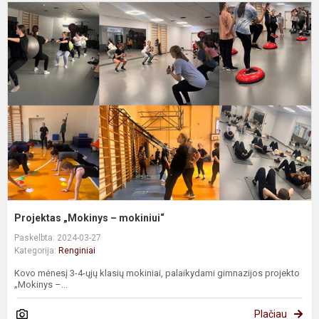
P
„
–
m
Projektas „Mokinys – mokiniui“
Paskelbta: 2024-03-27
Kategorija:
Renginiai
Kovo mėnesį 3-4-ųjų klasių mokiniai, palaikydami gimnazijos projekto
„Mokinys –...
Plačiau