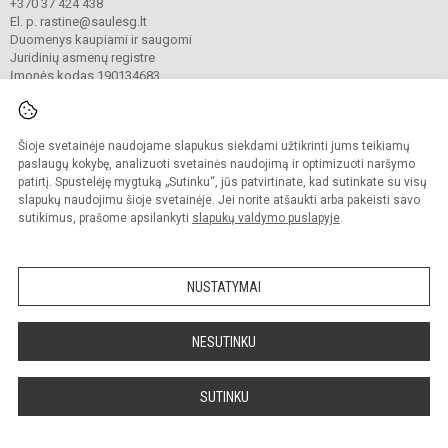
+370 37 424 438
El. p. rastine@saulesg.lt
Duomenys kaupiami ir saugomi
Juridinių asmenų registre
Įmonės kodas 190134683
Šioje svetainėje naudojame slapukus siekdami užtikrinti jums teikiamų
© 2023 Kauno „Saulės“ gimnazija. Visos teisės saugomos.
Kopijuoti turinį be raštiško gimnazijos sutikimo griežtai draudžiama.
paslaugų kokybę, analizuoti svetainės naudojimą ir optimizuoti naršymo
patirtį. Spustelėję mygtuką „Sutinku“, jūs patvirtinate, kad sutinkate su visų
Prieinamumo paraiška
Slapukų valdymas
slapukų naudojimu šioje svetainėje. Jei norite atšaukti arba pakeisti savo
sutikimus, prašome apsilankyti
slapukų valdymo puslapyje
.
Sumanus būdas atnaujinti
mokyklos interneto
svetainę
NUSTATYMAI
NESUTINKU
SUTINKU