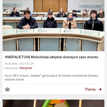
d
s
m
#MEPALIETUVA Moksleiviai aktyviai domėjosi savo miestu
Paskelbta: 2024-03-29
Kategorija:
Renginiai
Kovo 28 d. Kauno „Saulės“ gimnazijos 2E klasės moksleiviai (klasės
vadovė Solvei...
Plačiau
I