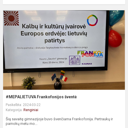
#
F
š
#MEPALIETUVA Frankofonijos šventė
Paskelbta: 2024-03-22
Kategorija:
Renginiai
Šią savaitę gimnazijoje buvo švenčiama Frankofonija. Pertraukų ir
pamokų metu mo...