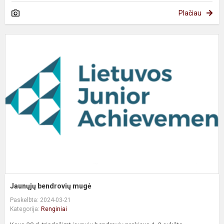
Plačiau
J
b
m
Jaunųjų bendrovių mugė
Paskelbta: 2024-03-21
Kategorija:
Renginiai