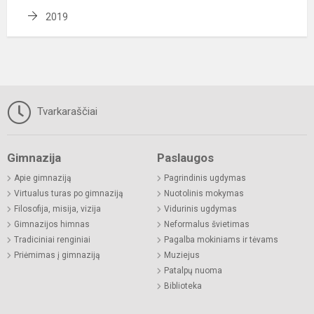
2019
Tvarkaraščiai
Gimnazija
Paslaugos
Apie gimnaziją
Pagrindinis ugdymas
Virtualus turas po gimnaziją
Nuotolinis mokymas
Filosofija, misija, vizija
Vidurinis ugdymas
Gimnazijos himnas
Neformalus švietimas
Tradiciniai renginiai
Pagalba mokiniams ir tėvams
Priėmimas į gimnaziją
Muziejus
Patalpų nuoma
Biblioteka