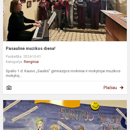
Pasaulinė muzikos diena!
Paskelbta: 2024-10-01
Kategorija:
Renginiai
Spalio 1 d. Kauno „Saulės“ gimnazijos mokiniai ir mokytojai muzikos
mokytoj...
Plačiau
U
k
s