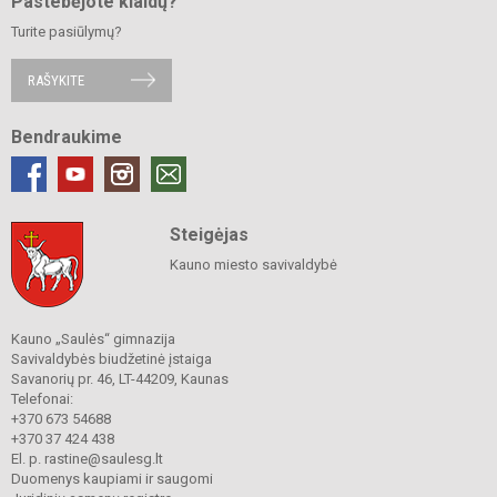
Pastebėjote klaidų?
Turite pasiūlymų?
RAŠYKITE
Bendraukime
Steigėjas
Kauno miesto savivaldybė
Kauno „Saulės“ gimnazija
Savivaldybės biudžetinė įstaiga
Savanorių pr. 46, LT-44209, Kaunas
Telefonai:
+370 673 54688
+370 37 424 438
El. p. rastine@saulesg.lt
Duomenys kaupiami ir saugomi