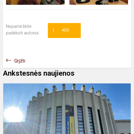
Nepamirškite
1
AČIŪ
padėkoti autoriui
Grįžti
Ankstesnės naujienos
P
„
m