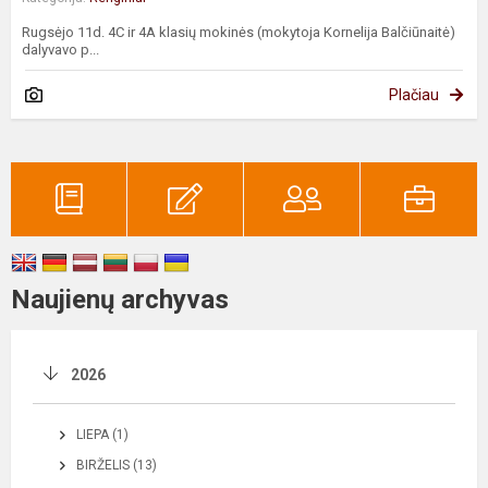
Rugsėjo 11d. 4C ir 4A klasių mokinės (mokytoja Kornelija Balčiūnaitė)
dalyvavo p...
Plačiau
Naujienų archyvas
2026
LIEPA (1)
BIRŽELIS (13)