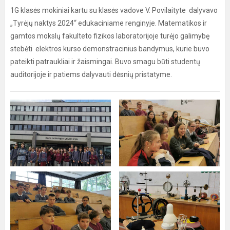
1G klasės mokiniai kartu su klasės vadove V. Povilaityte dalyvavo
„Tyrėjų naktys 2024“ edukaciniame renginyje. Matematikos ir
gamtos mokslų fakulteto fizikos laboratorijoje turėjo galimybę
stebėti elektros kurso demonstracinius bandymus, kurie buvo
pateikti patraukliai ir žaismingai. Buvo smagu būti studentų
auditorijoje ir patiems dalyvauti dėsnių pristatyme.