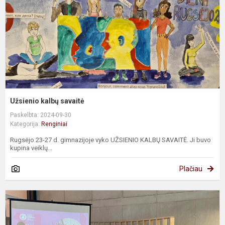
Užsienio kalbų savaitė
Paskelbta: 2024-09-30
Kategorija:
Renginiai
Rugsėjo 23-27 d. gimnazijoje vyko UŽSIENIO KALBŲ SAVAITĖ. Ji buvo
kupina veiklų...
Plačiau
P
„
A