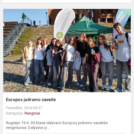
E
j
s
Europos judrumo savaitė
Paskelbta: 2024-09-21
Kategorija:
Renginiai
Rugsėjo 19 d. 3G klasė dalyvavo Europos judrumo savaitės
renginiuose. Dalyvavo p...