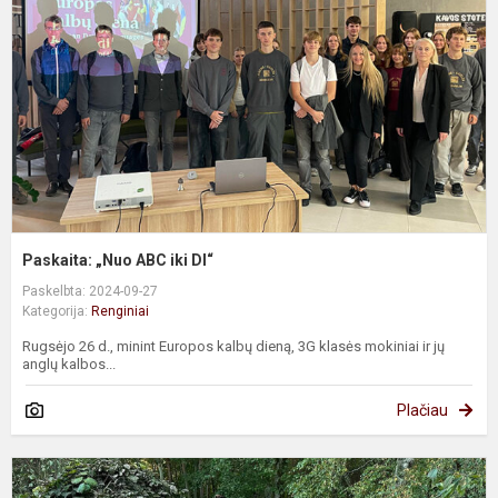
ik
D
Paskaita: „Nuo ABC iki DI“
Paskelbta: 2024-09-27
Kategorija:
Renginiai
Rugsėjo 26 d., minint Europos kalbų dieną, 3G klasės mokiniai ir jų
anglų kalbos...
Plačiau
F
#