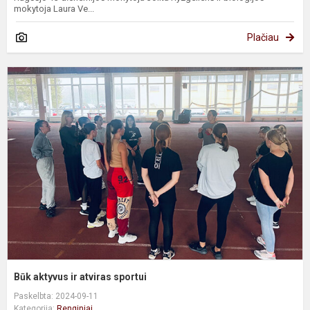
mokytoja Laura Ve...
Plačiau
B
a
ir
a
s
Būk aktyvus ir atviras sportui
Paskelbta: 2024-09-11
Kategorija:
Renginiai