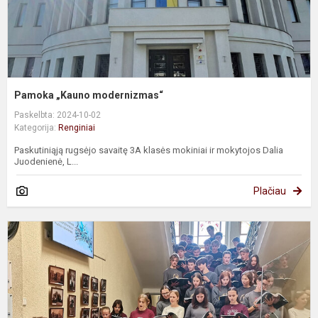
Pamoka „Kauno modernizmas“
Paskelbta: 2024-10-02
Kategorija:
Renginiai
Paskutiniąją rugsėjo savaitę 3A klasės mokiniai ir mokytojos Dalia
Juodenienė, L...
Plačiau
P
m
d