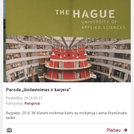
P
„
ir
k
Paroda „Išsilavinimas ir karjera“
Paskelbta: 2024-09-21
Kategorija:
Renginiai
Rugsėjo 20 d. 3K klasės mokiniai kartu su mokytoja Laima Stasiūnaite
lankė...
Plačiau