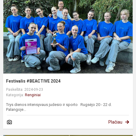
2
Festivalis #BEACTIVE 2024
Paskelbta: 2024-09-23
Kategorija:
Renginiai
Trys dienos intensyvaus judesio ir sporto Rugsėjo 20 - 22 d.
Palangoje...
Plačiau