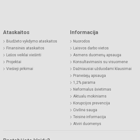
Ataskaitos
Informacija
Biudžeto vykdymo ataskaitos
Nuorodos
Finansinės ataskaitos
Laisvos darbo vietos
Lėšos veiklai viešinti
Asmens duomenų apsauga
Projektai
Konsultavimasis su visuomene
Viešieji pirkimai
Dažniausiai užduodami klausimai
Pranešėjų apsauga
1,2% parama
Neformalus švietimas
Aktualu mokiniams
Korupcijos prevencija
Civilinė sauga
Teisinė informacija
Atviri duomenys