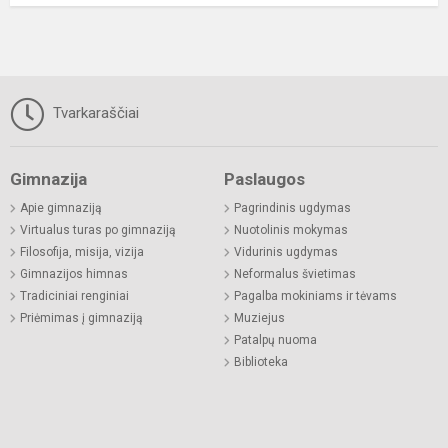
Tvarkaraščiai
Gimnazija
Paslaugos
Apie gimnaziją
Pagrindinis ugdymas
Virtualus turas po gimnaziją
Nuotolinis mokymas
Filosofija, misija, vizija
Vidurinis ugdymas
Gimnazijos himnas
Neformalus švietimas
Tradiciniai renginiai
Pagalba mokiniams ir tėvams
Priėmimas į gimnaziją
Muziejus
Patalpų nuoma
Biblioteka