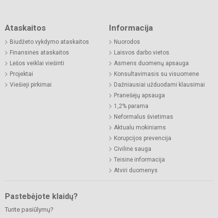
Ataskaitos
Informacija
Biudžeto vykdymo ataskaitos
Nuorodos
Finansinės ataskaitos
Laisvos darbo vietos
Lėšos veiklai viešinti
Asmens duomenų apsauga
Projektai
Konsultavimasis su visuomene
Viešieji pirkimai
Dažniausiai užduodami klausimai
Pranešėjų apsauga
1,2% parama
Neformalus švietimas
Aktualu mokiniams
Korupcijos prevencija
Civilinė sauga
Teisinė informacija
Atviri duomenys
Pastebėjote klaidų?
Turite pasiūlymų?