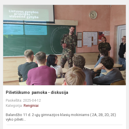
P
p
-
d
Pilietiškumo pamoka - diskusija
Paskelbta: 2025-04-12
Kategorija:
Renginiai
Balandžio 11 d. 2-ųjų gimnazijos klasių mokiniams ( 2A, 2B, 2D, 2E)
vyko pilieti...