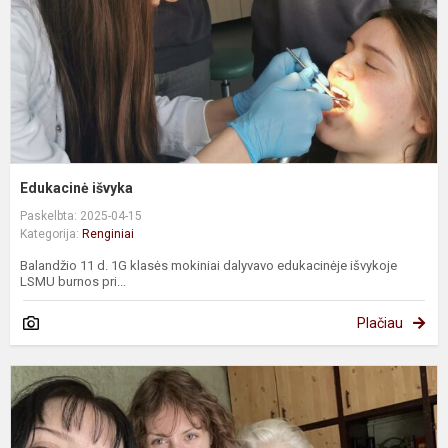
Edukacinė išvyka
Paskelbta: 2025-04-15
Kategorija:
Renginiai
Balandžio 11 d. 1G klasės mokiniai dalyvavo edukacinėje išvykoje
LSMU burnos pri...
Plačiau
G
d
g