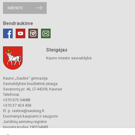
RAŠYKITE
Bendraukime
Steigėjas
Kauno miesto savivaldybė
Kauno „Saulės“ gimnazija
Savivaldybės biudžetinė įstaiga
Savanorių pr. 46, LT-44209, Kaunas
Telefonai:
+370 673 54688
+370 37 424 438
El. p. rastine@saulesg.lt
Duomenys kaupiami ir saugomi
Juridinių asmenų registre
Įmonės kodas 190134683