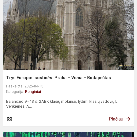
s
P
–
V
–
B
Trys Europos sostinės: Praha – Viena – Budapeštas
Paskelbta: 2025-04-15
Kategorija:
Renginiai
Balandžio 9 - 13 d. 2ABK klasių mokiniai, lydimi klasių vadovių L.
Verikienės, A...
Plačiau
G