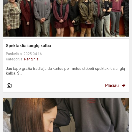
Spektakliai anglų kalba
Paskelbta: 2025-04-16
Kategorija:
Renginiai
Jau tapo gražia tradicija du kartus per metus stebėti spektaklius anglų
kalba. Š...
Plačiau
E
i