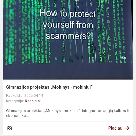
p
„
-
m
Gimnazijos projektas „Mokinys - mokiniui“
Paskelbta: 2025-04-14
Kategorija:
Renginiai
Gimnazijos projektas „Mokinys - mokiniui“: integruotos anglų kalbos ir
ekonomiko...
Plačiau