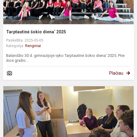
Tarptautinė šokio diena‘ 2025
Paskelbta: 2025-05-05
Kategorija:
Renginiai
Balandžio 30 d. gimnazijoje vyko Tarptautinė šokio diena‘ 2025. Prie
šios gražio...
Plačiau
P
„
-
m