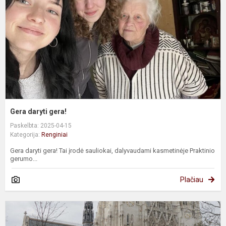
Gera daryti gera!
Paskelbta: 2025-04-15
Kategorija:
Renginiai
Gera daryti gera! Tai įrodė sauliokai, dalyvaudami kasmetinėje Praktinio
gerumo...
Plačiau
T
E