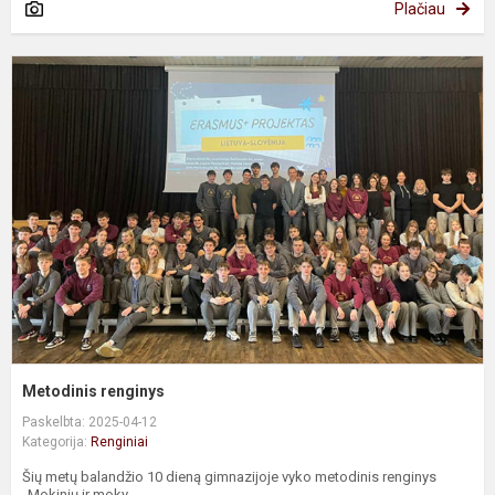
Plačiau
M
r
Metodinis renginys
Paskelbta: 2025-04-12
Kategorija:
Renginiai
Šių metų balandžio 10 dieną gimnazijoje vyko metodinis renginys
„Mokinių ir moky...