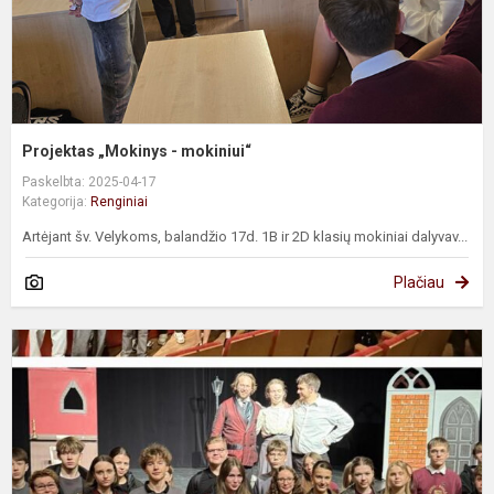
Projektas „Mokinys - mokiniui“
Paskelbta: 2025-04-17
Kategorija:
Renginiai
Artėjant šv. Velykoms, balandžio 17d. 1B ir 2D klasių mokiniai dalyvav...
Plačiau
S
a
k