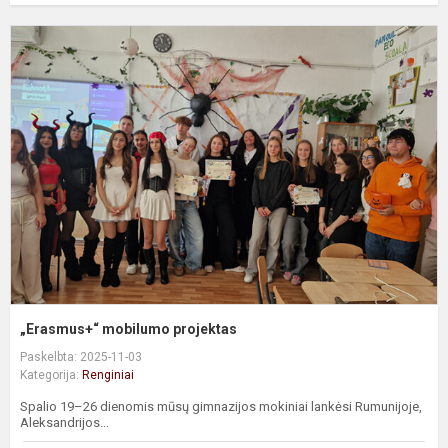
„
m
p
„Erasmus+“ mobilumo projektas
Paskelbta: 2025-11-03
Kategorija:
Renginiai
Spalio 19–26 dienomis mūsų gimnazijos mokiniai lankėsi Rumunijoje,
Aleksandrijos...