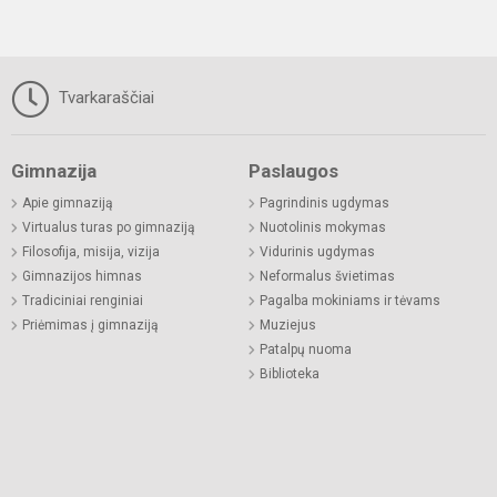
Tvarkaraščiai
Gimnazija
Paslaugos
Apie gimnaziją
Pagrindinis ugdymas
Virtualus turas po gimnaziją
Nuotolinis mokymas
Filosofija, misija, vizija
Vidurinis ugdymas
Gimnazijos himnas
Neformalus švietimas
Tradiciniai renginiai
Pagalba mokiniams ir tėvams
Priėmimas į gimnaziją
Muziejus
Patalpų nuoma
Biblioteka