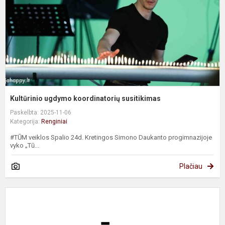
Kultūrinio ugdymo koordinatorių susitikimas
Paskelbta: 2025-11-06
Kategorija:
Renginiai
#TŪM veiklos Spalio 24d. Kretingos Simono Daukanto progimnazijoje
vyko „Tū...
Plačiau
B
t
m