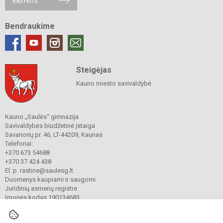
RAŠYKITE
Bendraukime
Steigėjas
Kauno miesto savivaldybė
Kauno „Saulės“ gimnazija
Savivaldybės biudžetinė įstaiga
Savanorių pr. 46, LT-44209, Kaunas
Telefonai:
+370 673 54688
+370 37 424 438
El. p. rastine@saulesg.lt
Duomenys kaupiami ir saugomi
Juridinių asmenų registre
Įmonės kodas 190134683