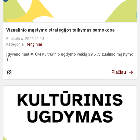
Vizualinio mąstymo strategijos taikymas pamokose
Paskelbta: 2025-11-13
Kategorija:
Renginiai
Įgyvendinant #TŪM Kultrūrinio ugdymo veiklą 39.5 „Vizualinio mąstymo
s...
Plačiau
M
s
m