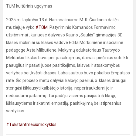
TŪM kultūrinis ugdymas
2025 m. lapkričio 13 d. Nacionaliniame M. K. Čiurlionio dailės
muziejuje vyko
#TŪM
Patyriminio Komandos Formavimo
užsiėmimai , kuriuose dalyvavo Kauno „Saulės“ gimnazijos 3D
klasės mokiniai su klasės vadove Edita Morkūniene ir socialine
pedagoge Asta Milbutiene. Mokymų edukatoriaus Tautvydo
Meldaikio tikslas buvo per pasakojimus, dainas, piešinius sutelkti
paauglius ir pasėti juose pasitikėjimo, laisvės ir atsakomybės
vertybes bei įkvėpti drąsos. Labai jautrus buvo pokalbis Empatijos
rate. Šio proceso metu dalyviai kalbėjo paeiliui, o klasės draugai
stengėsi išklausyti kalbėtojo istoriją, nepertraukdami jo ir
neduodami patarimų. Tai padėjo visiems pasijusti iš tikrųjų
išklausytiems ir skatinti empatiją, pasitikėjimą bei stipresnius
santykius.
#Tūkstantmečiomokyklos