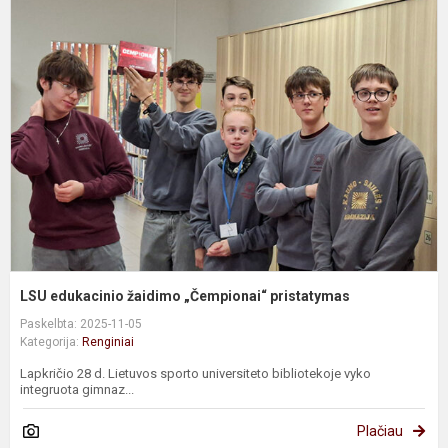
L
e
ž
„
p
LSU edukacinio žaidimo „Čempionai“ pristatymas
Paskelbta: 2025-11-05
Kategorija:
Renginiai
Lapkričio 28 d. Lietuvos sporto universiteto bibliotekoje vyko
integruota gimnaz...
Plačiau