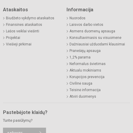
Ataskaitos
Informacija
Biudžeto vykdymo ataskaitos
Nuorodos
Finansinės ataskaitos
Laisvos darbo vietos
Lėšos veiklai viešinti
Asmens duomenų apsauga
Projektai
Konsultavimasis su visuomene
Viešieji pirkimai
Dažniausiai užduodami klausimai
Pranešėjų apsauga
1,2% parama
Neformalus švietimas
Aktualu mokiniams
Korupcijos prevencija
Civilinė sauga
Teisinė informacija
Atviri duomenys
Pastebėjote klaidų?
Turite pasiūlymų?