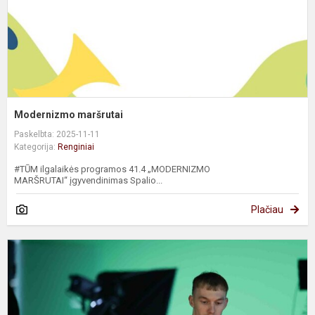
Modernizmo maršrutai
Paskelbta: 2025-11-11
Kategorija:
Renginiai
#TŪM ilgalaikės programos 41.4 „MODERNIZMO
MARŠRUTAI“ įgyvendinimas Spalio...
Plačiau
K
u
k
s