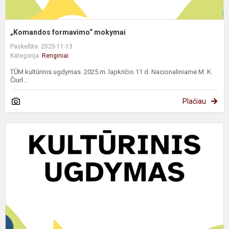
„Komandos formavimo“ mokymai
Paskelbta: 2025-11-13
Kategorija:
Renginiai
TŪM kultūrinis ugdymas 2025 m. lapkričio 11 d. Nacionaliniame M. K.
Čiurl...
Plačiau
V
m
s
t
p