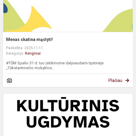
Menas skatina mąstyti!
Paskelbta: 2025-11-11
Kategorija:
Renginiai
#TŪM Spalio 31 d. tuo įsitikinome dalyvaudami tęstinėje
„Tūkstantmečio mokyklos...
Plačiau
M
m