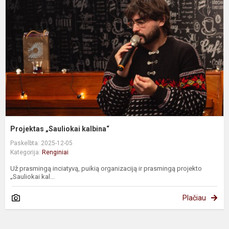
k
Projektas „Sauliokai kalbina“
Paskelbta: 2025-12-05
Kategorija:
Renginiai
Už prasmingą inciatyvą, puikią organizaciją ir prasmingą projekto
„Sauliokai kal...
Plačiau