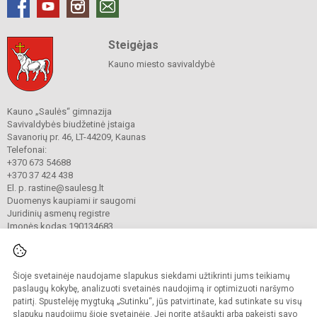
Steigėjas
Kauno miesto savivaldybė
Kauno „Saulės“ gimnazija
Savivaldybės biudžetinė įstaiga
Savanorių pr. 46, LT-44209, Kaunas
Telefonai:
+370 673 54688
+370 37 424 438
El. p. rastine@saulesg.lt
Duomenys kaupiami ir saugomi
Juridinių asmenų registre
Įmonės kodas 190134683
Šioje svetainėje naudojame slapukus siekdami užtikrinti jums teikiamų
© 2023 Kauno „Saulės“ gimnazija. Visos teisės saugomos.
Kopijuoti turinį be raštiško gimnazijos sutikimo griežtai draudžiama.
paslaugų kokybę, analizuoti svetainės naudojimą ir optimizuoti naršymo
patirtį. Spustelėję mygtuką „Sutinku“, jūs patvirtinate, kad sutinkate su visų
Prieinamumo paraiška
Slapukų valdymas
slapukų naudojimu šioje svetainėje. Jei norite atšaukti arba pakeisti savo