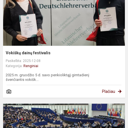
Vokiškų dainų festivalis
Paskelbta: 2025-12-08
Kategorija:
Renginiai
2025 m. gruodžio 5 d. savo penkioliktąjį gimtadienį
švenčiantis vokišk...
Plačiau
N
p
E
P