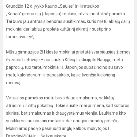
Gruodžio 12 d. įvyko Kauno ,,Saulės“ ir Hiratsukos
„Konan“ gimnazijų (Japonija) mokinių atvira nuotolinė pamoka.
Tai buvo jau antrasis bendras susitikimas, kurio metu abiejų šalių
mokiniai dar labiau praplėtė kultūrinį akiratį ir sustiprino
tarpusavio ryšį.
Mūsų gimnazijos 2H klasės mokiniai pristatė svarbiausias žiemos
šventes Lietuvoje – nuo jaukių Kūčių tradicijų iki Naujųjų metų
papročių, tuo tarpu mokiniai iš Japonijos supažindino su savo
metų kalendoriumi ir papasakojo, ką jie švenčia kiekvieną
mėnesį.
Virtualios pamokos metu buvo daug smalsumo, netikėtų
atradimų ir šiltų pokalbių. Tokie susitikimai primena, kad kultūros
skiriasi, bet smalsumas ir draugystė mus vienija. Laukiame kito
susitikimo jau naujais metais ir dar daugiau bendrų patirčių.
Mokiniams padėjo pasiruošti anglų kalbos mokytojos I.
Drazdavičiūtė ir L. Šeškauskaitė.