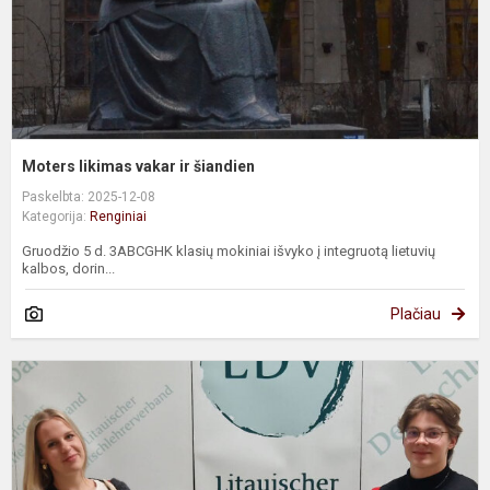
Moters likimas vakar ir šiandien
Paskelbta: 2025-12-08
Kategorija:
Renginiai
Gruodžio 5 d. 3ABCGHK klasių mokiniai išvyko į integruotą lietuvių
kalbos, dorin...
Plačiau
V
d
f