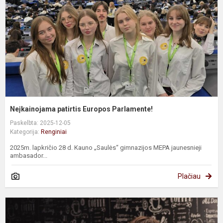
Neįkainojama patirtis Europos Parlamente!
Paskelbta: 2025-12-05
Kategorija:
Renginiai
2025m. lapkričio 28 d. Kauno „Saulės“ gimnazijos MEPA jaunesnieji
ambasador...
Plačiau
P
„