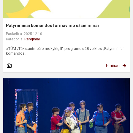
Patyriminiai komandos formavimo užsiėmimai
Paskelbta: 2025-12-10
Kategorija:
Renginiai
#TŪM „Tūkstantmečio mokyklų II“ programos 28 veiklos „Patyriminiai
komandos...
Plačiau
M
„