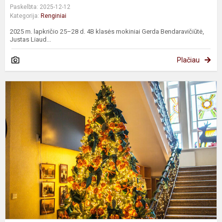
Paskelbta: 2025-12-12
Kategorija:
Renginiai
2025 m. lapkričio 25–28 d. 4B klasės mokiniai Gerda Bendaravičiūtė,
Justas Liaud...
Plačiau
V
v
k
p