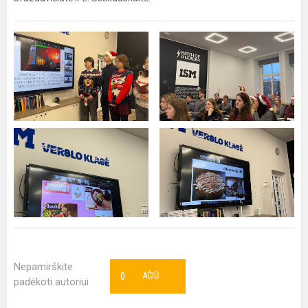
Nepamirškite
0
AČIŪ
padėkoti autoriui