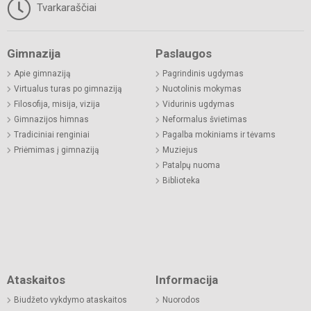
Tvarkaraščiai
Gimnazija
Paslaugos
Apie gimnaziją
Pagrindinis ugdymas
Virtualus turas po gimnaziją
Nuotolinis mokymas
Filosofija, misija, vizija
Vidurinis ugdymas
Gimnazijos himnas
Neformalus švietimas
Tradiciniai renginiai
Pagalba mokiniams ir tėvams
Priėmimas į gimnaziją
Muziejus
Patalpų nuoma
Biblioteka
Ataskaitos
Informacija
Biudžeto vykdymo ataskaitos
Nuorodos