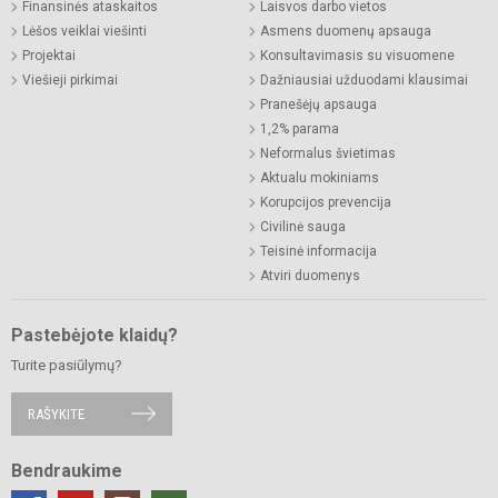
Finansinės ataskaitos
Laisvos darbo vietos
Lėšos veiklai viešinti
Asmens duomenų apsauga
Projektai
Konsultavimasis su visuomene
Viešieji pirkimai
Dažniausiai užduodami klausimai
Pranešėjų apsauga
1,2% parama
Neformalus švietimas
Aktualu mokiniams
Korupcijos prevencija
Civilinė sauga
Teisinė informacija
Atviri duomenys
Pastebėjote klaidų?
Turite pasiūlymų?
RAŠYKITE
Bendraukime