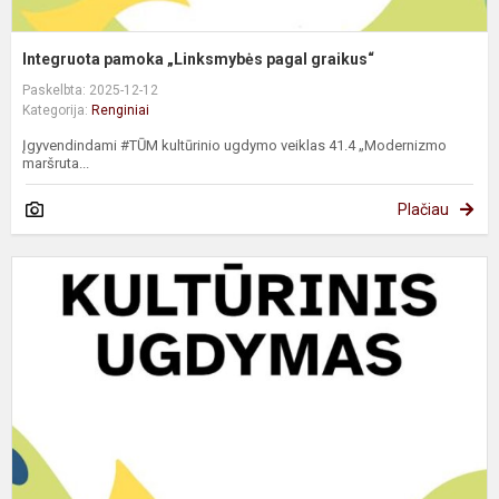
Integruota pamoka „Linksmybės pagal graikus“
Paskelbta: 2025-12-12
Kategorija:
Renginiai
Įgyvendindami #TŪM kultūrinio ugdymo veiklas 41.4 „Modernizmo
maršruta...
Plačiau
P
k
f
u