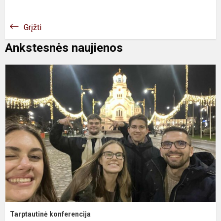
Grįžti
Ankstesnės naujienos
T
k
Tarptautinė konferencija