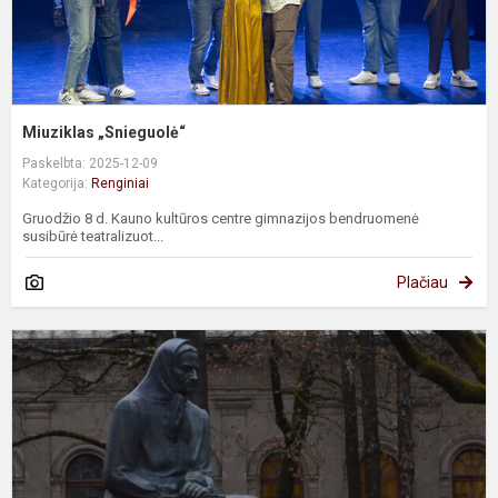
Miuziklas „Snieguolė“
Paskelbta: 2025-12-09
Kategorija:
Renginiai
Gruodžio 8 d. Kauno kultūros centre gimnazijos bendruomenė
susibūrė teatralizuot...
Plačiau
M
l
v
ir
š