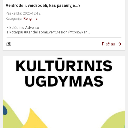
Veidrodėli, veidrodėli, kas pasaulyje...?
Paskelbta: 2025-12-12
Kategorija:
Renginiai
Ikikalėdiniu Advento
laikotarpiu #KandeliabraiEventDesign (https://kan...
Plačiau
I
p
„
p
g