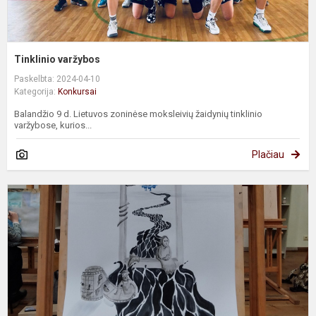
Tinklinio varžybos
Paskelbta: 2024-04-10
Kategorija:
Konkursai
Balandžio 9 d. Lietuvos zoninėse moksleivių žaidynių tinklinio
varžybose, kurios...
Plačiau
S
-
t
k
į
s