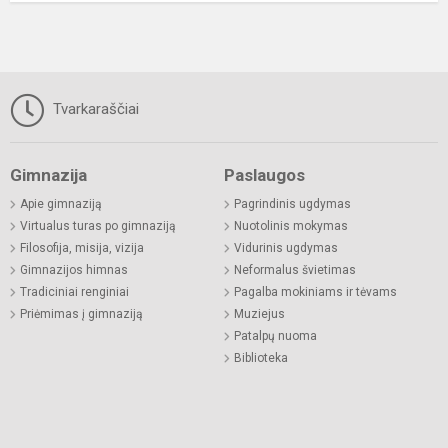
Tvarkaraščiai
Gimnazija
Paslaugos
Apie gimnaziją
Pagrindinis ugdymas
Virtualus turas po gimnaziją
Nuotolinis mokymas
Filosofija, misija, vizija
Vidurinis ugdymas
Gimnazijos himnas
Neformalus švietimas
Tradiciniai renginiai
Pagalba mokiniams ir tėvams
Priėmimas į gimnaziją
Muziejus
Patalpų nuoma
Biblioteka