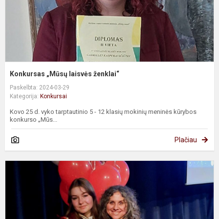
Konkursas „Mūsų laisvės ženklai“
Paskelbta: 2024-03-29
Kategorija:
Konkursai
Kovo 25 d. vyko tarptautinio 5 - 12 klasių mokinių meninės kūrybos
konkurso „Mūs...
Plačiau
K
„
s