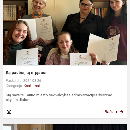
t
ir
p
Ką pasėsi, tą ir pjausi
Paskelbta: 2024-03-26
Kategorija:
Konkursai
Šią savaitę Kauno miesto savivaldybės administracijos švietimo
skyrius diplomais...
Plačiau
L