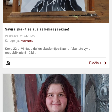
Saviraiška - tiesiausias kelias į sėkmę!
Paskelbta: 2024-03-29
Kategorija:
Konkursai
Kovo 22 d. Vilniaus dailės akademijos Kauno fakultete vyko
respublikinis 5-12 kl...
Plačiau
K
„
l
ž