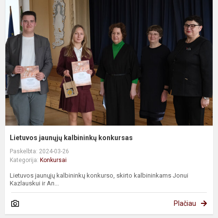
j
k
k
Lietuvos jaunųjų kalbininkų konkursas
Paskelbta: 2024-03-26
Kategorija:
Konkursai
Lietuvos jaunųjų kalbininkų konkurso, skirto kalbininkams Jonui
Kazlauskui ir An...
Plačiau