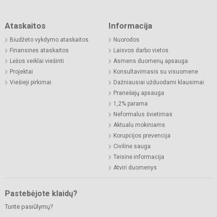
Ataskaitos
Informacija
Biudžeto vykdymo ataskaitos
Nuorodos
Finansinės ataskaitos
Laisvos darbo vietos
Lėšos veiklai viešinti
Asmens duomenų apsauga
Projektai
Konsultavimasis su visuomene
Viešieji pirkimai
Dažniausiai užduodami klausimai
Pranešėjų apsauga
1,2% parama
Neformalus švietimas
Aktualu mokiniams
Korupcijos prevencija
Civilinė sauga
Teisinė informacija
Atviri duomenys
Pastebėjote klaidų?
Turite pasiūlymų?