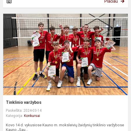
Plačiau
T
v
Tinklinio varžybos
Paskelbta: 2024-03-14
Kategorija:
Konkursai
Kovo 14 d. vykusiose Kauno m. moksleivių žaidynių tinklinio varžybose
Kauno „Sau...