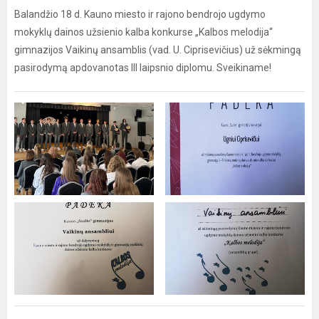
Balandžio 18 d. Kauno miesto ir rajono bendrojo ugdymo
mokyklų dainos užsienio kalba konkurse „Kalbos melodija“
gimnazijos Vaikinų ansamblis (vad. U. Ciprisevičius) už sėkmingą
pasirodymą apdovanotas III laipsnio diplomu. Sveikiname!