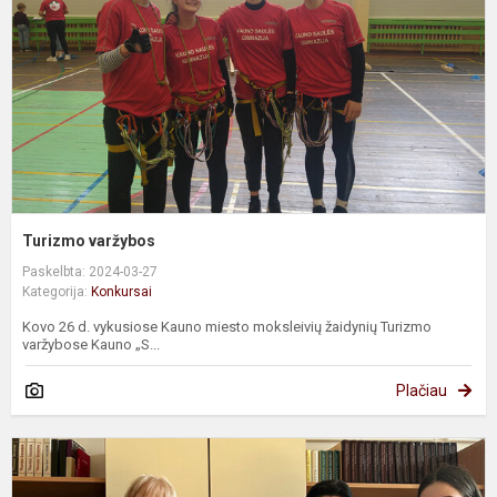
Turizmo varžybos
Paskelbta: 2024-03-27
Kategorija:
Konkursai
Kovo 26 d. vykusiose Kauno miesto moksleivių žaidynių Turizmo
varžybose Kauno „S...
Plačiau
K
p