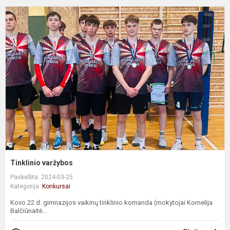
T
v
Tinklinio varžybos
Paskelbta: 2024-03-25
Kategorija:
Konkursai
Kovo 22 d. gimnazijos vaikinų tinklinio komanda (mokytojai Kornelija
Balčiūnaitė...