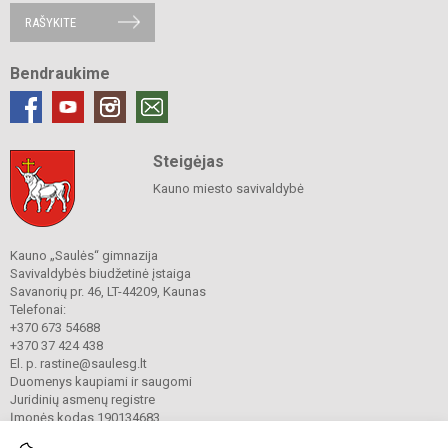
RAŠYKITE
Bendraukime
Steigėjas
Kauno miesto savivaldybė
Kauno „Saulės“ gimnazija
Savivaldybės biudžetinė įstaiga
Savanorių pr. 46, LT-44209, Kaunas
Telefonai:
+370 673 54688
+370 37 424 438
El. p. rastine@saulesg.lt
Duomenys kaupiami ir saugomi
Juridinių asmenų registre
Įmonės kodas 190134683