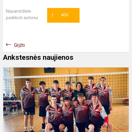
Nepamirškite
1
AČIŪ
padėkoti autoriui
Grįžti
Ankstesnės naujienos
T
v