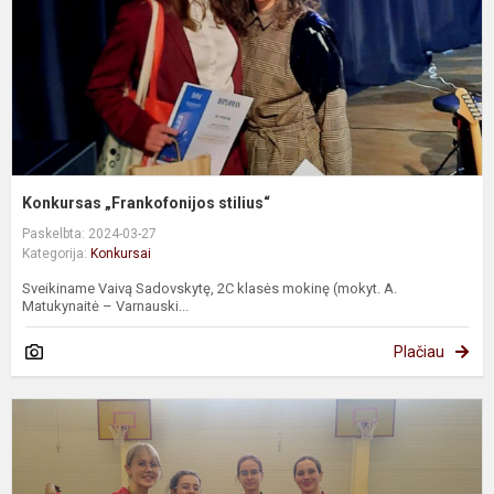
Konkursas „Frankofonijos stilius“
Paskelbta: 2024-03-27
Kategorija:
Konkursai
Sveikiname Vaivą Sadovskytę, 2C klasės mokinę (mokyt. A.
Matukynaitė – Varnauski...
Plačiau
T
v