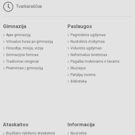
Tvarkaraščiai
Gimnazija
Paslaugos
Apie gimnaziją
Pagrindinis ugdymas
Virtualus turas po gimnaziją
Nuotolinis mokymas
Filosofija, misija, vizija
Vidurinis ugdymas
Gimnazijos himnas
Neformalus švietimas
Tradiciniai renginiai
Pagalba mokiniams ir tėvams
Priėmimas į gimnaziją
Muziejus
Patalpų nuoma
Biblioteka
Ataskaitos
Informacija
Biudžeto vykdymo ataskaitos
Nuorodos