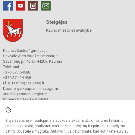
Steigėjas
Kauno miesto savivaldybė
Kauno „Saulės“ gimnazija
Savivaldybės biudžetinė įstaiga
Savanorių pr. 46, LT-44209, Kaunas
Telefonai:
+370 673 54688
+370 37 424 438
El. p. rastine@saulesg.lt
Duomenys kaupiami ir saugomi
Juridinių asmenų registre
Įmonės kodas 190134683
Šioje svetainėje naudojame slapukus siekdami užtikrinti jums teikiamų
© 2023 Kauno „Saulės“ gimnazija. Visos teisės saugomos.
Kopijuoti turinį be raštiško gimnazijos sutikimo griežtai draudžiama.
paslaugų kokybę, analizuoti svetainės naudojimą ir optimizuoti naršymo
patirtį. Spustelėję mygtuką „Sutinku“, jūs patvirtinate, kad sutinkate su visų
Prieinamumo paraiška
Slapukų valdymas