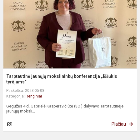
k
„
ty
Tarptautinė jaunųjų mokslininkų konferencija „Iššūkis
tyrėjams“
Paskelbta: 2023-05-08
Kategorija:
Renginiai
Gegužės 4 d. Gabrielė Kasperavičiūtė (3C ) dalyvavo Tarptautinėje
jaunųjų moksli...
Plačiau