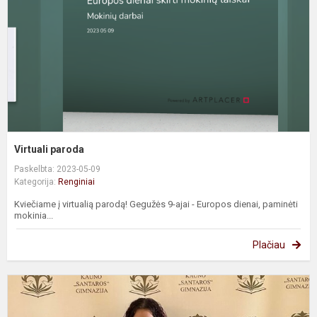
Virtuali paroda
Paskelbta: 2023-05-09
Kategorija:
Renginiai
Kviečiame į virtualią parodą! Gegužės 9-ajai - Europos dienai, paminėti
mokinia...
Plačiau
T
j
m