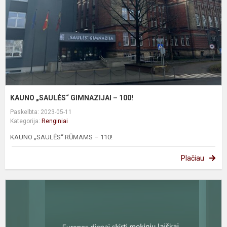
KAUNO „SAULĖS“ GIMNAZIJAI – 100!
Paskelbta: 2023-05-11
Kategorija:
Renginiai
KAUNO „SAULĖS“ RŪMAMS – 110!
Plačiau
V
p