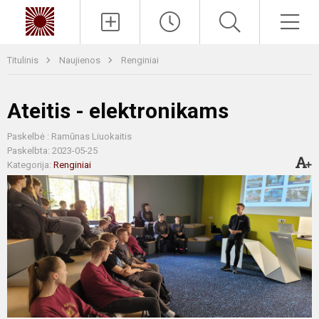
Paieška
Men
Titulinis
Naujienos
Renginiai
Ateitis - elektronikams
Paskelbė : Ramūnas Liuokaitis
Paskelbta: 2023-05-25
Kategorija:
Renginiai