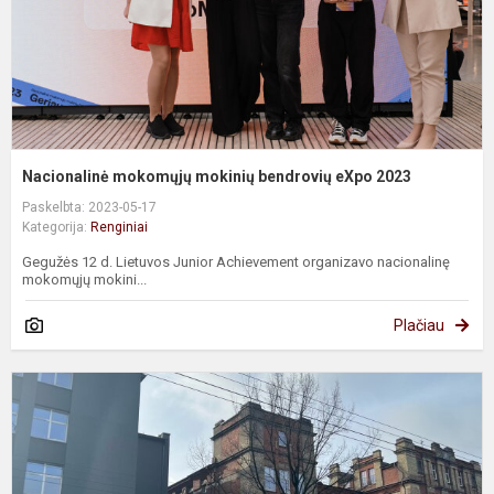
Nacionalinė mokomųjų mokinių bendrovių eXpo 2023
Paskelbta: 2023-05-17
Kategorija:
Renginiai
Gegužės 12 d. Lietuvos Junior Achievement organizavo nacionalinę
mokomųjų mokini...
Plačiau
K
„
G
–
1