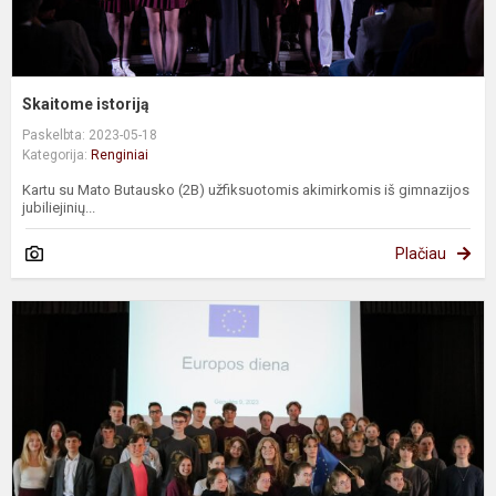
Skaitome istoriją
Paskelbta: 2023-05-18
Kategorija:
Renginiai
Kartu su Mato Butausko (2B) užfiksuotomis akimirkomis iš gimnazijos
jubiliejinių...
Plačiau
E
d