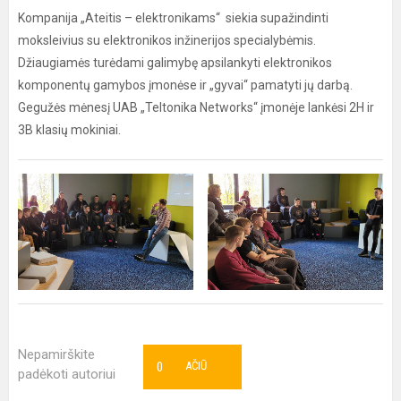
Kompanija „Ateitis – elektronikams“ siekia supažindinti
moksleivius su elektronikos inžinerijos specialybėmis.
Džiaugiamės turėdami galimybę apsilankyti elektronikos
komponentų gamybos įmonėse ir „gyvai“ pamatyti jų darbą.
Gegužės mėnesį UAB „Teltonika Networks“ įmonėje lankėsi 2H ir
3B klasių mokiniai.
Nepamirškite
0
AČIŪ
padėkoti autoriui