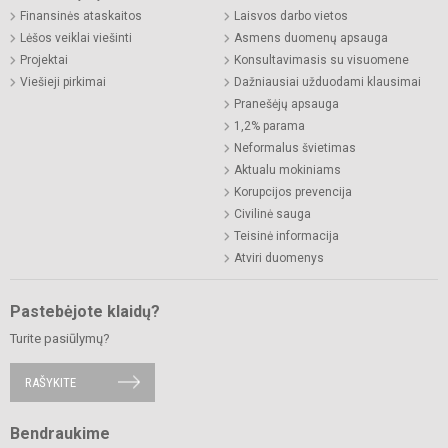
Finansinės ataskaitos
Laisvos darbo vietos
Lėšos veiklai viešinti
Asmens duomenų apsauga
Projektai
Konsultavimasis su visuomene
Viešieji pirkimai
Dažniausiai užduodami klausimai
Pranešėjų apsauga
1,2% parama
Neformalus švietimas
Aktualu mokiniams
Korupcijos prevencija
Civilinė sauga
Teisinė informacija
Atviri duomenys
Pastebėjote klaidų?
Turite pasiūlymų?
RAŠYKITE
Bendraukime