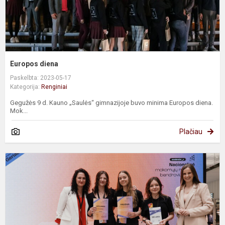
Europos diena
Paskelbta: 2023-05-17
Kategorija:
Renginiai
Gegužės 9 d. Kauno „Saulės“ gimnazijoje buvo minima Europos diena.
Mok...
Plačiau
N
m
m
b
e
2