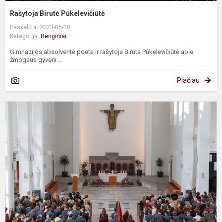
Rašytoja Birutė Pūkelevičiūtė
Paskelbta: 2023-05-18
Kategorija:
Renginiai
Gimnazijos absolventė poetė ir rašytoja Birutė Pūkelevičiūtė apie
žmogaus gyveni...
Plačiau
S
l
o